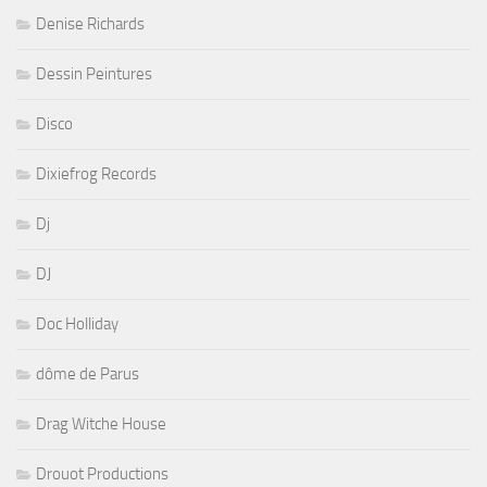
Denise Richards
Dessin Peintures
Disco
Dixiefrog Records
Dj
DJ
Doc Holliday
dôme de Parus
Drag Witche House
Drouot Productions