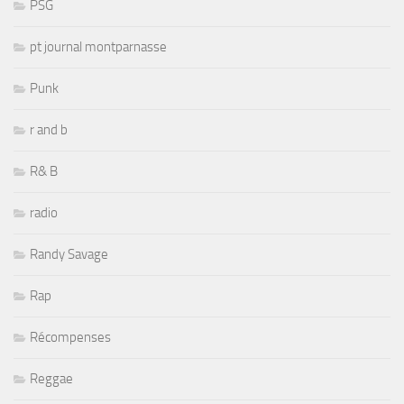
PSG
pt journal montparnasse
Punk
r and b
R& B
radio
Randy Savage
Rap
Récompenses
Reggae