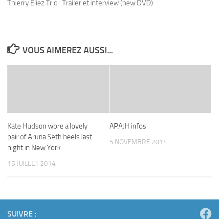
Thierry Eliez Trio : Trailer et interview (new DVD)
VOUS AIMEREZ AUSSI...
Kate Hudson wore a lovely
APAJH infos
pair of Aruna Seth heels last
5 NOVEMBRE 2014
night in New York
15 JUILLET 2014
SUIVRE :