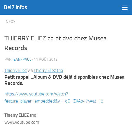
Bel7 Infos
Skip to content
INFOS
THIERRY ELIEZ cd et dvd chez Musea
Records
PAR
JEAN-PAUL
·
11 AOÛT 2013
Thierry Eliez
via
Thierry Eliez trio
Petit rappel…Album & DVD déjà disponibles chez Musea
Records.
https://www.youtube.com/watch?
feature=player_embedded&v=_qO_ZKAp474#at=18
Thierry ELIEZ trio
www.youtube.com