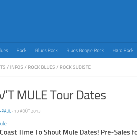
lues
Rock
Blues Rock
Blues Boogie Rock
Hard Rock
TS
/
INFOS
/
ROCK BLUES
/
ROCK SUDISTE
’T MULE Tour Dates
-PAUL
·
13 AOÛT 2013
ule
Coast Time To Shout Mule Dates! Pre-Sales fo