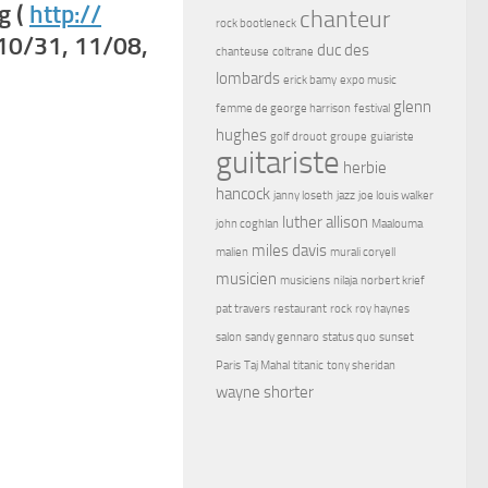
g (
http://
chanteur
rock bootleneck
10/31, 11/08,
duc des
chanteuse
coltrane
lombards
erick bamy
expo music
glenn
femme de george harrison
festival
hughes
golf drouot
groupe
guiariste
guitariste
herbie
hancock
janny loseth
jazz
joe louis walker
luther allison
john coghlan
Maalouma
miles davis
malien
murali coryell
musicien
musiciens
nilaja
norbert krief
pat travers
restaurant
rock
roy haynes
salon
sandy gennaro
status quo
sunset
Paris
Taj Mahal
titanic
tony sheridan
wayne shorter