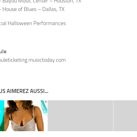
 Bayou Music Center – Houston, TX
 House of Blues – Dallas, TX
cial Halloween Performances
ule
leticketing.musictoday.com
S AIMEREZ AUSSI...