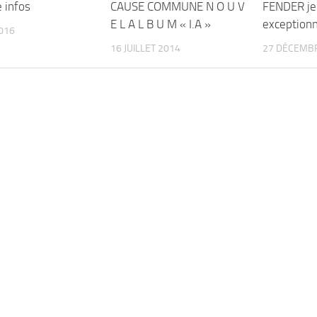
 infos
CAUSE COMMUNE N O U V
FENDER je
E L A L B U M « I.A »
exceptionn
016
16 JUILLET 2014
27 DÉCEMB