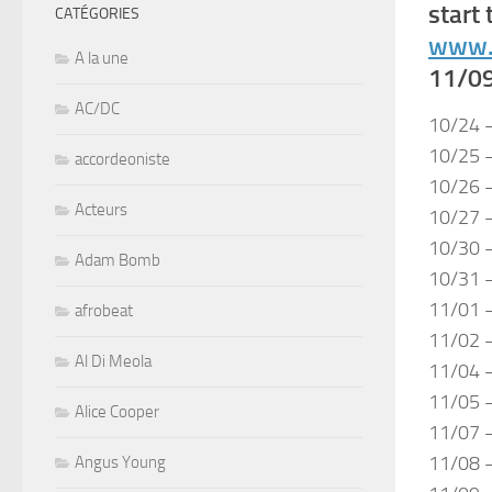
start
CATÉGORIES
www.m
A la une
11/09
AC/DC
10/24 –
10/25 
accordeoniste
10/26 –
Acteurs
10/27 
10/30 –
Adam Bomb
10/31 –
11/01 –
afrobeat
11/02 –
Al Di Meola
11/04 –
11/05 –
Alice Cooper
11/07 –
11/08 –
Angus Young