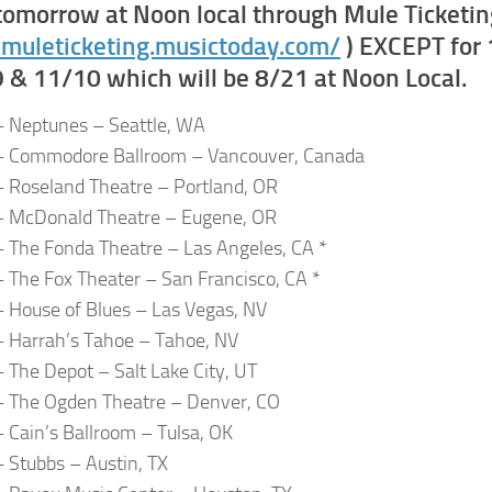
 tomorrow at Noon local through Mule Ticketin
uleticketing.musictoday.co
m/
) EXCEPT for 
 & 11/10 which will be 8/21 at Noon Local.
 Neptunes – Seattle, WA
– Commodore Ballroom – Vancouver, Canada
 Roseland Theatre – Portland, OR
– McDonald Theatre – Eugene, OR
 The Fonda Theatre – Las Angeles, CA *
 The Fox Theater – San Francisco, CA *
 House of Blues – Las Vegas, NV
 Harrah’s Tahoe – Tahoe, NV
 The Depot – Salt Lake City, UT
 The Ogden Theatre – Denver, CO
 Cain’s Ballroom – Tulsa, OK
 Stubbs – Austin, TX