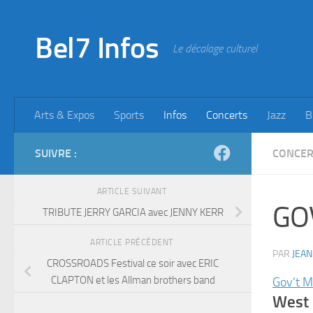
Skip to content
Bel7 Infos
Le décalage culturel
Arts & Expos
Sports
Infos
Concerts
Jazz
B
SUIVRE :
CONCER
ARTICLE SUIVANT
GOV
TRIBUTE JERRY GARCIA avec JENNY KERR
ARTICLE PRÉCÉDENT
PAR
JEAN
CROSSROADS Festival ce soir avec ERIC
CLAPTON et les Allman brothers band
Gov’t M
West 