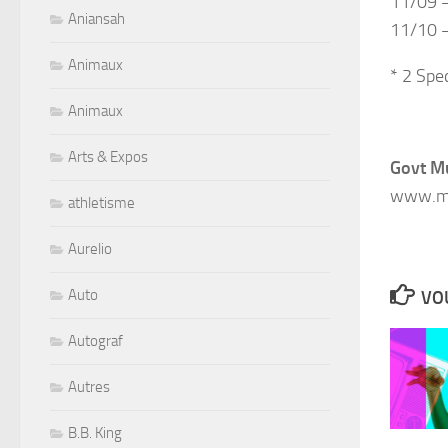
11/09 –
Aniansah
11/10 –
Animaux
* 2 Spe
Animaux
Arts & Expos
Govt M
www.mu
athletisme
Aurelio
Auto
VOU
Autograf
Autres
B.B. King