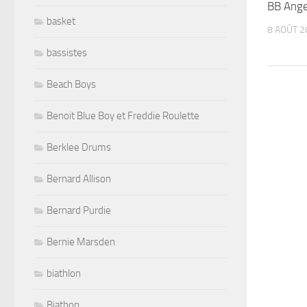
BB Ange
basket
8 AOÛT 2
bassistes
Beach Boys
Benoit Blue Boy et Freddie Roulette
Berklee Drums
Bernard Allison
Bernard Purdie
Bernie Marsden
biathlon
Biathon