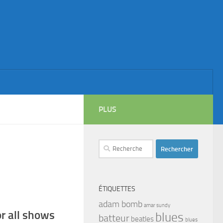
PLUS
Rechercher :
ÉTIQUETTES
adam bomb
amar sundy
r all shows
blues
batteur
beatles
blues