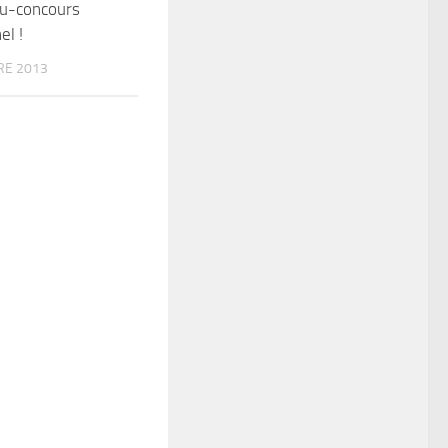
u-concours
el !
RE 2013