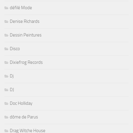
défilé Mode
Denise Richards
Dessin Peintures
Disco
Dixiefrog Records
Dj
DJ
Doc Holliday
dôme de Parus
Drag Witche House