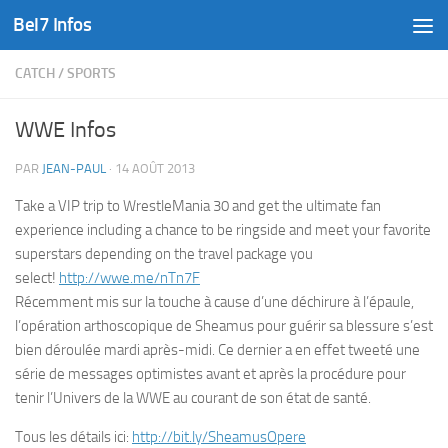
Bel7 Infos
Skip to content
CATCH
/
SPORTS
WWE Infos
PAR
JEAN-PAUL
·
14 AOÛT 2013
Take a VIP trip to WrestleMania 30 and get the ultimate fan
experience including a chance to be ringside and meet your favorite
superstars depending on the travel package you
select!
http://wwe.me/nTn7F
Récemment mis sur la touche à cause d’une déchirure à l’épaule,
l’opération arthoscopique de Sheamus pour guérir sa blessure s’est
bien déroulée mardi après-midi. Ce dernier a en effet tweeté une
série de messages optimistes avant et après la procédure pour
tenir l’Univers de la WWE au courant de son état de santé.
Tous les détails ici:
http://bit.ly/SheamusOpere