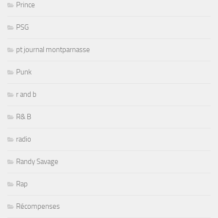
Prince
PSG
pt journal montparnasse
Punk
r and b
R& B
radio
Randy Savage
Rap
Récompenses