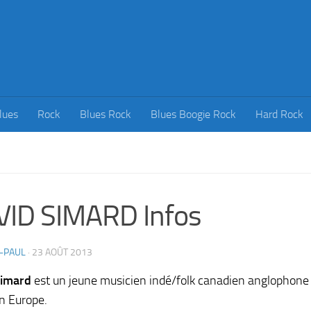
lues
Rock
Blues Rock
Blues Boogie Rock
Hard Rock
ID SIMARD Infos
-PAUL
·
23 AOÛT 2013
Simard
est un jeune musicien indé/folk canadien anglophone
en Europe.