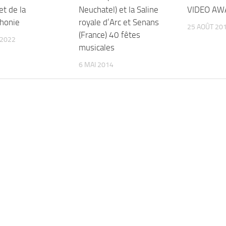
et de la
Neuchatel) et la Saline
VIDEO AW
honie
royale d’Arc et Senans
25 AOÛT 20
(France) 40 fêtes
 2022
musicales
6 MAI 2014