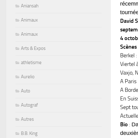
récemm
Aniansah
tourné
Animaux
David S
septemb
Animaux
4 octob
Scènes 
Arts & Expos
Berkel :
athletisme
Viertel
Vaxjo, 
Aurelio
A Paris 
A Borde
Auto
En Suis
Autograf
Sept to
Actuell
Autres
Bio
:
Da
deuxiè
B.B. King