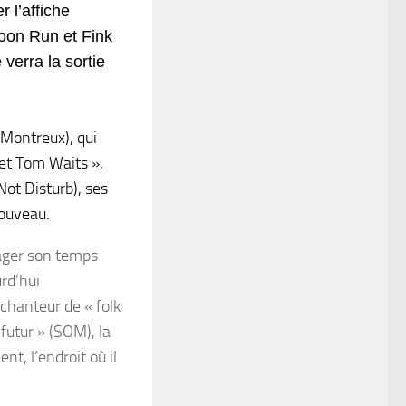
 l’affiche
Moon Run et Fink
verra la sortie
 Montreux), qui
et Tom Waits »,
Not Disturb), ses
nouveau.
tager son temps
urd’hui
chanteur de « folk
futur » (SOM), la
nt, l’endroit où il