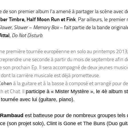
ie de son premier album l’a amené à partager la scène avec de
ber Timbre, Half Moon Run et Fink
. Par ailleurs, le premie
lower, Slower
–
Memory Box
– fait partie de la bande original
Attal
, Do Not Disturb.
ne première tournée européenne en solo au printemps 2013,
treprendre une seconde à partir du mois de septembre afin d
de son prochain Ep. Il sera accompagné de deux jeunes musici
t dont la carrière musicale est déjà prometteuse.
 Cohen
à la guitare et à la basse à composé et arrangé pour de
h et Chat. Il
participe à « Mister Mystère », le 4è album s
 tournée avec lui (guitare, piano).
e Rambaud
est batteuse pour de nombreux groupes tels
 (son projet solo), Clint is Gone et The Buns (Duo guit