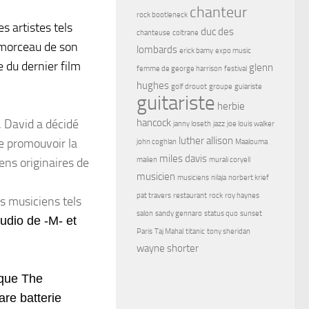
chanteur
rock bootleneck
s artistes tels
duc des
chanteuse
coltrane
r morceau de son
lombards
erick bamy
expo music
e du dernier film
glenn
femme de george harrison
festival
hughes
golf drouot
groupe
guiariste
guitariste
herbie
 David a décidé
hancock
janny loseth
jazz
joe louis walker
luther allison
e promouvoir la
john coghlan
Maalouma
miles davis
ens originaires de
malien
murali coryell
musicien
musiciens
nilaja
norbert krief
pat travers
restaurant
rock
roy haynes
s musiciens tels
salon
sandy gennaro
status quo
sunset
tudio de -M- et
Paris
Taj Mahal
titanic
tony sheridan
wayne shorter
 que The
are batterie