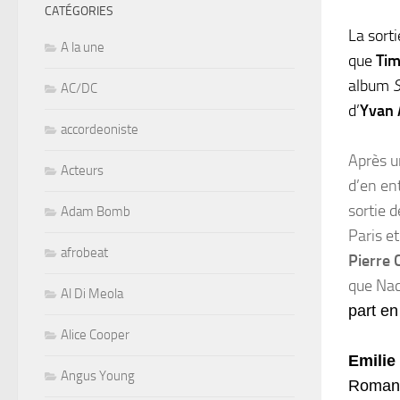
CATÉGORIES
La sort
A la une
que
Tim
album
S
AC/DC
d’
Yvan 
accordeoniste
Après u
Acteurs
d’en en
sortie 
Adam Bomb
Paris e
afrobeat
Pierre
que Nac
Al Di Meola
part en
Alice Cooper
Emili
Angus Young
Romance