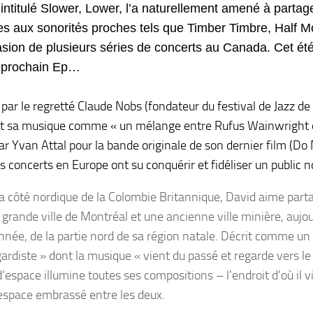
intitulé Slower, Lower, l’a naturellement amené à partager
tes aux sonorités proches tels que Timber Timbre, Half 
asion de plusieurs séries de concerts au Canada. Cet été 
 prochain Ep…
par le regretté Claude Nobs (fondateur du festival de Jazz de
it sa musique comme « un mélange entre Rufus Wainwright 
ar Yvan Attal pour la bande originale de son dernier film (Do 
s concerts en Europe ont su conquérir et fidéliser un public 
la côté nordique de la Colombie Britannique, David aime par
 grande ville de Montréal et une ancienne ville minière, aujo
née, de la partie nord de sa région natale. Décrit comme un 
ardiste » dont la musique « vient du passé et regarde vers le 
’espace illumine toutes ses compositions – l’endroit d’où il vie
l’espace embrassé entre les deux.