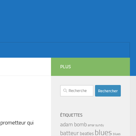
PLUS
Rechercher :
ÉTIQUETTES
 prometteur qui
adam bomb
amar sundy
blues
batteur
beatles
blues