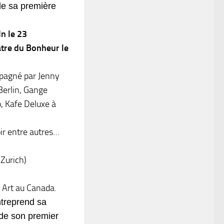
de sa première
n le 23
âtre du Bonheur le
pagné par Jenny
 Berlin, Gange
, Kafe Deluxe à
oir entre autres…
(Zurich)
s Art au Canada.
ntreprend sa
de son premier