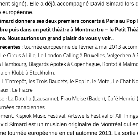
ent signé). Elle a déjà accompagné David Simard lors 
e européenne.
imard donnera ses deux premiers concerts à Paris au Pop I
re puis dans un petit théâtre à Montmartre – le Petit Thé
re. Nous aurions un grand plaisir de vous y voir..
récentes
: tournée européenne de février à mai 2013 accom
 Le Circus à Lille, Le London Calling à Bruxelles, Volgechen à
 à Hambourg, Blagards Apotek à Copenhague, Kontxt à Malmo
Nalen Klubb à Stockholm.
: L’Entrepôt, les Trois Baudets, le Pop In, le Motel, Le Chat N
aux : Le Fiacre
se : La Datcha (Lausanne), Frau Meise (Baden), Café Henrici 
urnées canadiennes.
ement, Kispiok Music Festival, Artswells Festival of All Thing
vid Simard est un musicien originaire de Montréal qui e
me tournée européenne en cet automne 2013. La sortie 