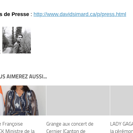
es de Presse
:
http://www.davidsimard.ca/p/press.html
:
S AIMEREZ AUSSI...
 Françoise
Grange aux concert de
LADY GAGA
 Ministre de la
Cernier (Canton de
la cérémo