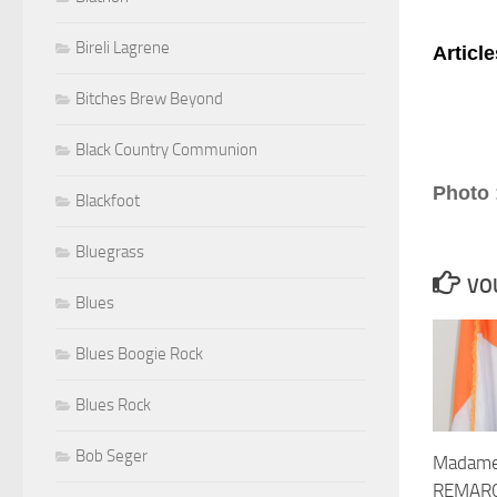
Bireli Lagrene
Articl
Bitches Brew Beyond
Black Country Communion
Photo
Blackfoot
Bluegrass
VOU
Blues
Blues Boogie Rock
Blues Rock
Bob Seger
Madame
REMARCK