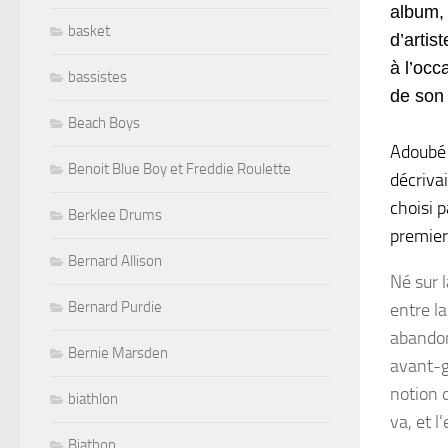
album, 
basket
d’artis
à l’occ
bassistes
de son
Beach Boys
Adoubé 
Benoit Blue Boy et Freddie Roulette
décriva
choisi p
Berklee Drums
premier
Bernard Allison
Né sur 
Bernard Purdie
entre la
abandon
Bernie Marsden
avant-g
notion d
biathlon
va, et 
Biathon