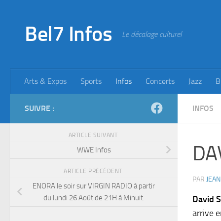
Skip to content
Bel7 Infos
Le décalage culturel
Arts & Expos
Sports
Infos
Concerts
Jazz
B
SUIVRE :
INFOS
ARTICLE SUIVANT
DAV
WWE Infos
ARTICLE PRÉCÉDENT
PAR
JEAN
ENORA le soir sur VIRGIN RADIO à partir
du lundi 26 Août de 21H à Minuit.
David 
arrive 