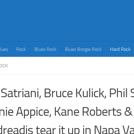
lues
Rock
Blues Rock
Blues Boogie Rock
Hard Rock
OCK
 Satriani, Bruce Kulick, Phil
nie Appice, Kane Roberts 
readis tear it up in Napa Va