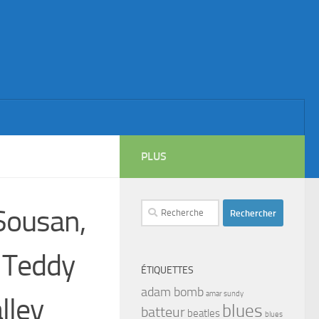
PLUS
Rechercher :
 Sousan,
& Teddy
ÉTIQUETTES
adam bomb
amar sundy
lley
blues
batteur
beatles
blues