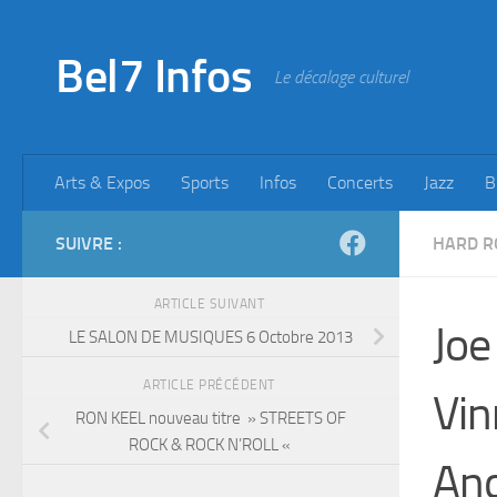
Skip to content
Bel7 Infos
Le décalage culturel
Arts & Expos
Sports
Infos
Concerts
Jazz
B
SUIVRE :
HARD R
ARTICLE SUIVANT
Joe
LE SALON DE MUSIQUES 6 Octobre 2013
ARTICLE PRÉCÉDENT
Vin
RON KEEL nouveau titre » STREETS OF
ROCK & ROCK N’ROLL «
And