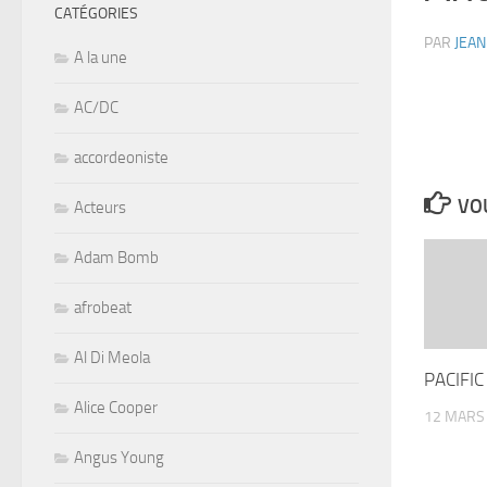
CATÉGORIES
PAR
JEAN
A la une
AC/DC
accordeoniste
VOU
Acteurs
Adam Bomb
afrobeat
Al Di Meola
PACIFIC
Alice Cooper
12 MARS
Angus Young