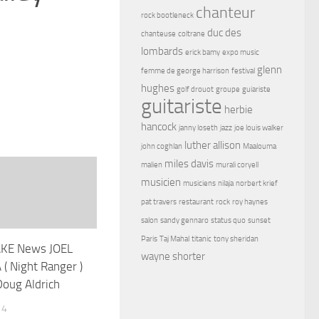
chanteur
rock bootleneck
duc des
chanteuse
coltrane
lombards
erick bamy
expo music
glenn
femme de george harrison
festival
hughes
golf drouot
groupe
guiariste
guitariste
herbie
hancock
janny loseth
jazz
joe louis walker
luther allison
john coghlan
Maalouma
miles davis
malien
murali coryell
musicien
musiciens
nilaja
norbert krief
pat travers
restaurant
rock
roy haynes
salon
sandy gennaro
status quo
sunset
Paris
Taj Mahal
titanic
tony sheridan
KE News JOEL
wayne shorter
( Night Ranger )
oug Aldrich
14