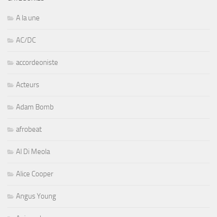
A la une
AC/DC
accordeoniste
Acteurs
Adam Bomb
afrobeat
Al Di Meola
Alice Cooper
Angus Young