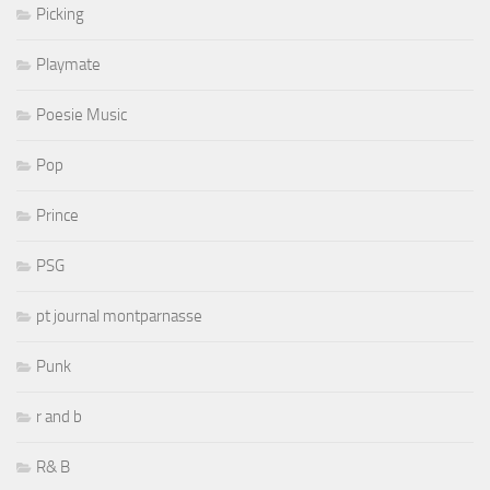
Picking
Playmate
Poesie Music
Pop
Prince
PSG
pt journal montparnasse
Punk
r and b
R& B