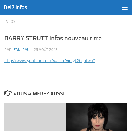
Bel7 Infos
Skip to content
INFOS
BARRY STRUTT Infos nouveau titre
PAR
JEAN-PAUL
·
25 AOÛT 2013
http://www.youtube.com/watch?v=hgf2Cqbfwa0
VOUS AIMEREZ AUSSI...