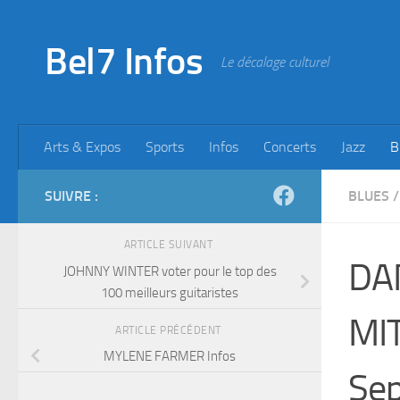
Skip to content
Bel7 Infos
Le décalage culturel
Arts & Expos
Sports
Infos
Concerts
Jazz
B
SUIVRE :
BLUES
/
ARTICLE SUIVANT
DA
JOHNNY WINTER voter pour le top des
100 meilleurs guitaristes
MI
ARTICLE PRÉCÉDENT
MYLENE FARMER Infos
Se