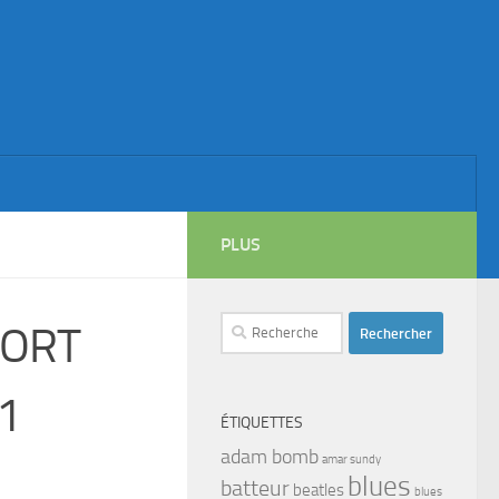
PLUS
Rechercher :
FORT
1
ÉTIQUETTES
adam bomb
amar sundy
blues
batteur
beatles
blues