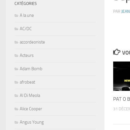
CATÉGORIES
PAR
JEAN
A la une
AC/DC
accordeoniste
VOU
Acteurs
Adam Bomb
afrobeat
Al Di Meola
PAT O 
Alice Cooper
31 DÉCE
Angus Young