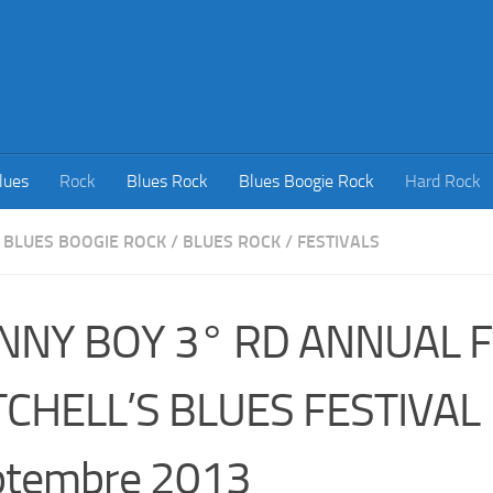
lues
Rock
Blues Rock
Blues Boogie Rock
Hard Rock
BLUES BOOGIE ROCK
/
BLUES ROCK
/
FESTIVALS
NNY BOY 3° RD ANNUAL 
TCHELL’S BLUES FESTIVAL 
ptembre 2013