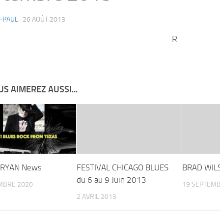
-PAUL
·
26 AOÛT 2013
R
S AIMEREZ AUSSI...
BRYAN News
FESTIVAL CHICAGO BLUES
BRAD WILS
du 6 au 9 Juin 2013
MBRE 2020
19 SEPTEMB
2 AVRIL 2013