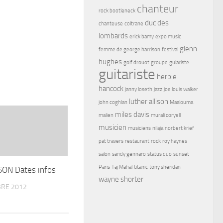
chanteur
rock bootleneck
duc des
chanteuse
coltrane
lombards
erick bamy
expo music
glenn
femme de george harrison
festival
hughes
golf drouot
groupe
guiariste
guitariste
herbie
hancock
janny loseth
jazz
joe louis walker
luther allison
john coghlan
Maalouma
miles davis
malien
murali coryell
musicien
musiciens
nilaja
norbert krief
pat travers
restaurant
rock
roy haynes
salon
sandy gennaro
status quo
sunset
Paris
Taj Mahal
titanic
tony sheridan
ON Dates infos
wayne shorter
RE 2012