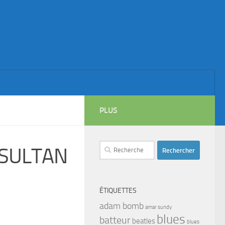
PLUS
Rechercher :
 SULTAN
ÉTIQUETTES
adam bomb
amar sundy
blues
batteur
beatles
blues