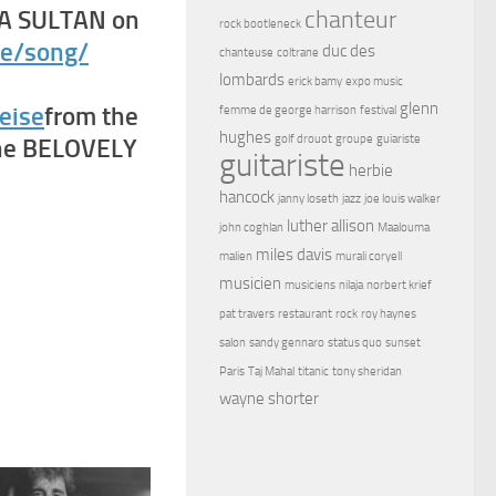
chanteur
MA SULTAN on
rock bootleneck
se/song/
duc des
chanteuse
coltrane
lombards
erick bamy
expo music
glenn
eise
from the
femme de george harrison
festival
hughes
golf drouot
groupe
guiariste
 the BELOVELY
guitariste
herbie
hancock
janny loseth
jazz
joe louis walker
luther allison
john coghlan
Maalouma
miles davis
malien
murali coryell
musicien
musiciens
nilaja
norbert krief
pat travers
restaurant
rock
roy haynes
salon
sandy gennaro
status quo
sunset
Paris
Taj Mahal
titanic
tony sheridan
wayne shorter