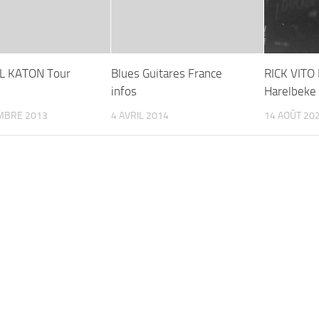
L KATON Tour
Blues Guitares France
RICK VITO 
infos
Harelbeke
MBRE 2013
4 AVRIL 2014
14 AOÛT 20