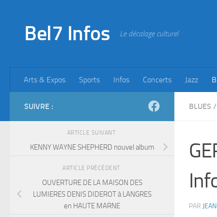
Skip to content
Bel7 Infos
Le décalage culturel
Arts & Expos
Sports
Infos
Concerts
Jazz
B
SUIVRE :
BLUES
/
ARTICLE SUIVANT
GE
KENNY WAYNE SHEPHERD nouvel album
ARTICLE PRÉCÉDENT
Inf
OUVERTURE DE LA MAISON DES
LUMIERES DENIS DIDEROT à LANGRES
en HAUTE MARNE
PAR
JEAN