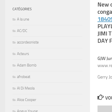
New o
CATÉGORIES
cong
1840
A la une
PLAY
AC/DC
JIMI 
DAY F
accordeoniste
Acteurs
GJW Jum
www.re
Adam Bomb
Gerry J
afrobeat
Al Di Meola
VOU
Alice Cooper
Angus Young