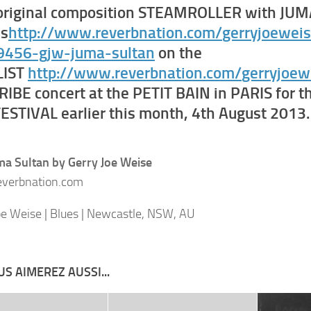
riginal composition STEAMROLLER with JU
as
http://www.reverbnation.com/
gerryjoewei
9456-gjw-juma-sultan
on the
LIST
http://www.reverbnation.com/
gerryjoew
TRIBE concert at the PETIT BAIN in PARIS for
ESTIVAL earlier this month, 4th August 2013.
a Sultan by Gerry Joe Weise
verbnation.com
oe Weise | Blues | Newcastle, NSW, AU
S AIMEREZ AUSSI...