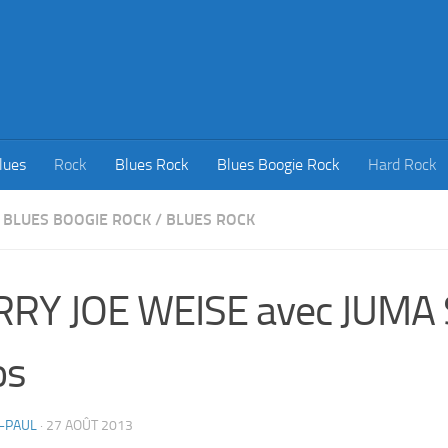
lues
Rock
Blues Rock
Blues Boogie Rock
Hard Rock
BLUES BOOGIE ROCK
/
BLUES ROCK
RRY JOE WEISE avec JUMA
os
-PAUL
·
27 AOÛT 2013