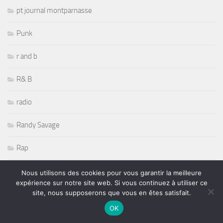
pt journal montparnasse
Punk
r and b
R& B
radio
Randy Savage
Rap
Récompenses
Nous utilisons des cookies pour vous garantir la meilleure
expérience sur notre site web. Si vous continuez à utiliser ce
site, nous supposerons que vous en êtes satisfait.
Reggae
OK
Reportages