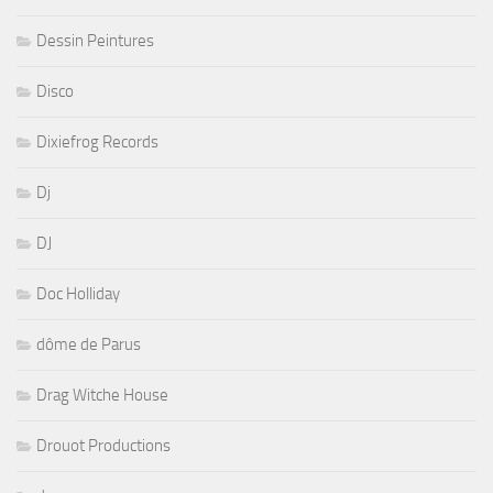
Dessin Peintures
Disco
Dixiefrog Records
Dj
DJ
Doc Holliday
dôme de Parus
Drag Witche House
Drouot Productions