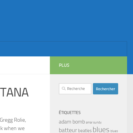
PLUS
Rechercher :
ANTANA
ÉTIQUETTES
Gregg Rolie,
adam bomb
amar sundy
eck when we
blues
batteur
beatles
blues