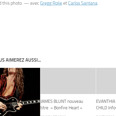
 this photo. — avec
Gregg Rolie
et
Carlos Santana
.
S AIMEREZ AUSSI...
JAMES BLUNT nouveau
EVANTHIA 
titre » Bonfire Heart «
CHILD Info