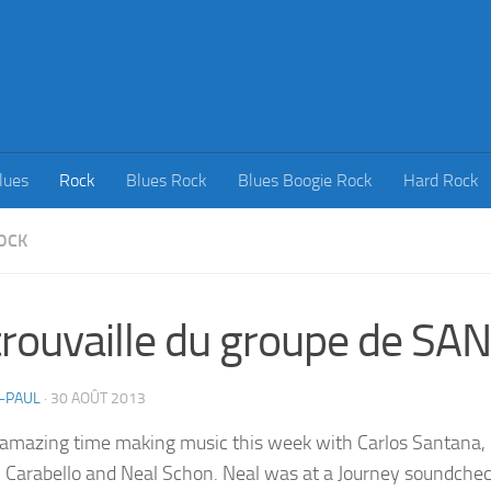
lues
Rock
Blues Rock
Blues Boogie Rock
Hard Rock
OCK
rouvaille du groupe de S
-PAUL
·
30 AOÛT 2013
amazing time making music this week with Carlos Santana, 
 Carabello and Neal Schon. Neal was at a Journey soundch