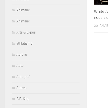
Animaux
White A
nous a q
Animaux
20 JANVI
Arts & Expos
athletisme
Aurelio
Auto
Autograf
Autres
B.B. King