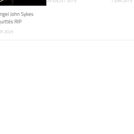
29 JUILLET 2013
7 JUIN 2013
ngel John Sykes
uittés RIP
ER 2025