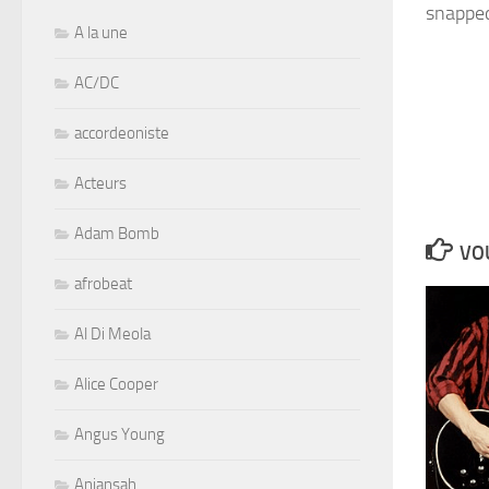
snapped
A la une
AC/DC
accordeoniste
Acteurs
Adam Bomb
VOU
afrobeat
Al Di Meola
Alice Cooper
Angus Young
Aniansah