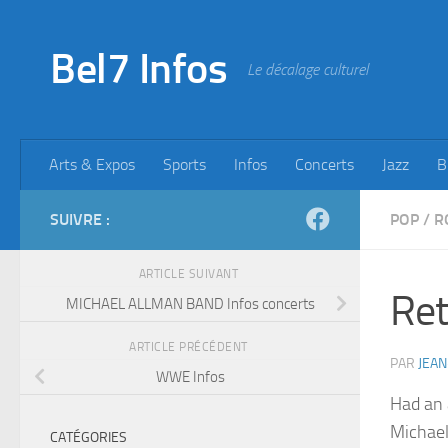
Skip to content
Bel7 Infos
Le décalage culturel
Arts & Expos
Sports
Infos
Concerts
Jazz
B
SUIVRE :
POP
/
R
ARTICLE SUIVANT
Ret
MICHAEL ALLMAN BAND Infos concerts
ARTICLE PRÉCÉDENT
PAR
JEAN
WWE Infos
Had an 
Michael
CATÉGORIES