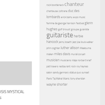
chanteur
rock bootleneck
duc des
chanteuse
coltrane
lombards
erick bamy
expo music
glenn
femme de george harrison
festival
hughes
golf drouot
groupe
guiariste
guitariste
herbie
hancock
janny loseth
jazz
joe louis walker
luther allison
john coghlan
Maalouma
miles davis
malien
murali coryell
musicien
musiciens
nilaja
norbert krief
pat travers
restaurant
rock
roy haynes
salon
sandy gennaro
status quo
sunset
Paris
Taj Mahal
titanic
tony sheridan
wayne shorter
ISIS MYSTICAL
s