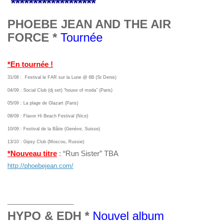
*******************
PHOEBE JEAN AND THE AIR
FORCE *
Tournée
*En tournée !
31/08 : Festival le FAR sur la Lune @ 6B (St Denis)
04/09 : Social Club (dj set) “house of moda” (Paris)
05/09 : La plage de Glazart (Paris)
08/09 : Flavor Hi Beach Festival (Nice)
10/09 : Festival de la Bâtie (Genève, Suisse)
13/10 : Gipsy Club (Moscou, Russie)
*Nouveau titre
: “Run Sister” TBA
http://phoebejean.com/
——————————-
HYPO & EDH *
Nouvel album