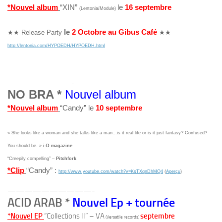
*Nouvel album
“XIN”
le
16 septembre
(Lentonia/Module)
le
2 Octobre au Gibus Café
★★ Release Party
★★
http://lentonia.com/HYPOEDH/HYPOEDH.html
——————————-
NO BRA *
Nouvel album
*Nouvel album
“Candy” le
10 septembre
« She looks like a woman and she talks like a man…is it real life or is it just fantasy? Confused?
You should be. »
i-D magazine
“Creepily compelling” –
Pitchfork
*Clip
“Candy” :
http://www.youtube.com/watch?v=KsTXqnDhMQ4
(
Aperçu
)
——————————-
ACID ARAB *
Nouvel Ep + tournée
*Nouvel EP
“Collections II” – VA
septembre
(Versatile records)