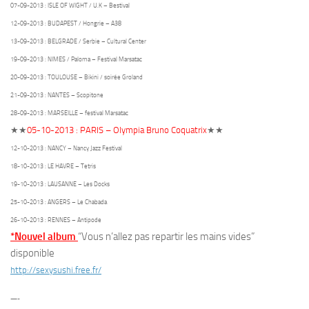
07-09-2013 : ISLE OF WIGHT / U.K – Bestival
12-09-2013 : BUDAPEST / Hongrie – A38
13-09-2013 : BELGRADE / Serbie – Cultural Center
19-09-2013 : NIMES / Paloma – Festival Marsatac
20-09-2013 : TOULOUSE – Bikini / soirée Groland
21-09-2013 : NANTES – Scopitone
28-09-2013 : MARSEILLE – festival Marsatac
★★
05-10-2013 : PARIS – Olympia Bruno Coquatrix
★★
12-10-2013 : NANCY – Nancy Jazz Festival
18-10-2013 : LE HAVRE – Tetris
19-10-2013 : LAUSANNE – Les Docks
25-10-2013 : ANGERS – Le Chabada
26-10-2013 : RENNES – Antipode
*Nouvel album
“Vous n’allez pas repartir les mains vides”
disponible
http://sexysushi.free.fr/
—-