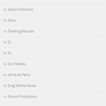
Dessin Peintures
Disco
Dixiefrog Records
Dj
DJ
Doc Holliday
dôme de Parus
Drag Witche House
Drouot Productions