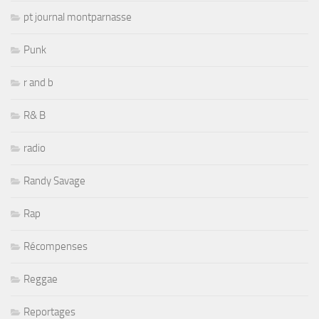
pt journal montparnasse
Punk
r and b
R& B
radio
Randy Savage
Rap
Récompenses
Reggae
Reportages