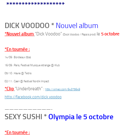
*******************
DICK VOODOO *
Nouvel album
*Nouvel album
“Dick Voodoo”
le
5 octobre
(Dock Voodoo / Papa’s prod)
*En tournée :
14/09 : Bordeaux (tba)
16/09 : Paris, Festival Musique étrange @ Klub
05/10 : Havre @ Tetris
02/11 : Caen @ festival Nordik Impact
*Clip
“Underbreath” :
http://vimeo.com/64375649
http://facebook.com/dick.voodoo
——————————-
SEXY SUSHI *
Olympia le 5 octobre
*En tournée :