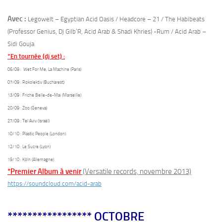
Avec :
Legowelt – Egyptian Acid Oasis / Headcore – 21 / The Habibeats
(Professor Genius, Dj Gilb’R, Acid Arab & Shadi Khries) -Rum / Acid Arab –
Sidi Gouja
*En tournée (dj set) :
06/09 : Wet For Me, La Machine (Paris)
07/09 : Rokolektiv (Bucharest)
13/09 : Friche Belle-de-Mai (Marseille)
20/09 : Zoo (Geneva)
27/09 : Tel Aviv (Israël)
10/10 : Plastic People (London)
12/10 : Le Sucre (Lyon)
19/10 : Köln (Allemagne)
*Premier Album à venir
(Versatile records, novembre 2013)
https://soundcloud.com/acid-arab
***************** OCTOBRE