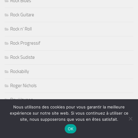
Rock Blues
Rock Guitare
Rock n' Roll
Rock Progressif
Rock Sudiste
Rockabilly
Roger Nichols
Roy Haynes
Nous utilisons des cookies pour vous garantir la meilleure
expérience sur notre site web. Si vous continuez à utiliser ce
RUGBY
site, nous supposerons que vous en êtes satisfait.
Salon de l'Agriculture 2011
OK