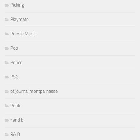
Picking
Playmate
Poesie Music
Pop
Prince
PSG
pt journal montparnasse
Punk
r and b
R& B