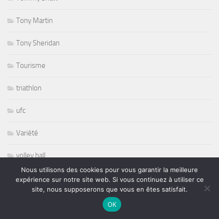
Tony Martin
Tony Sheridan
Tourisme
triathlon
ufc
Variété
volley ball
Nous utilisons des cookies pour vous garantir la meilleure
Whisbone Ash
expérience sur notre site web. Si vous continuez à utiliser ce
site, nous supposerons que vous en êtes satisfait.
Whitesnake
OK