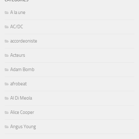
A la une
AC/DC
accordeoniste
Acteurs
Adam Bomb
afrobeat
Al Di Meola
Alice Cooper
Angus Young