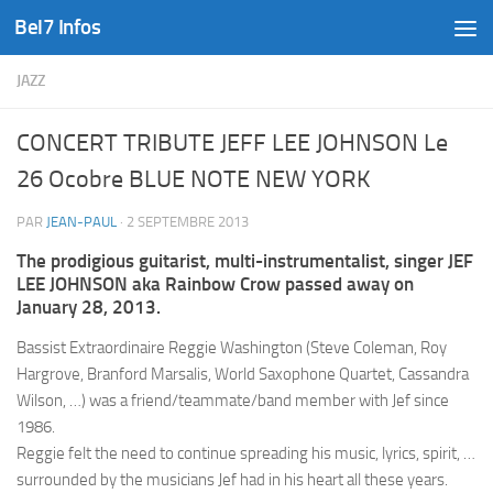
Bel7 Infos
Skip to content
JAZZ
CONCERT TRIBUTE JEFF LEE JOHNSON Le
26 Ocobre BLUE NOTE NEW YORK
PAR
JEAN-PAUL
·
2 SEPTEMBRE 2013
The prodigious guitarist, multi-instrumentalist, singer JEF
LEE JOHNSON aka Rainbow Crow passed away on
January 28, 2013.
Bassist Extraordinaire Reggie Washington (Steve Coleman, Roy
Hargrove, Branford Marsalis, World Saxophone Quartet, Cassandra
Wilson, …) was a friend/teammate/band member with Jef since
1986.
Reggie felt the need to continue spreading his music, lyrics, spirit, …
surrounded by the musicians Jef had in his heart all these years.