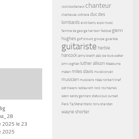
chanteur
rock bootleneck
duc des
chanteuse
coltrane
lombards
erick bamy
expo music
glenn
femme de george harrison
festival
hughes
golf drouot
groupe
guiariste
guitariste
herbie
hancock
janny loseth
jazz
joe louis walker
luther allison
john coghlan
Maalouma
miles davis
malien
murali coryell
musicien
musiciens
nilaja
norbert krief
pat travers
restaurant
rock
roy haynes
salon
sandy gennaro
status quo
sunset
Paris
Taj Mahal
titanic
tony sheridan
Big
wayne shorter
na_28
 2025 le 23
e 2025