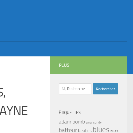
PLUS
Rechercher :
S,
WAYNE
ÉTIQUETTES
adam bomb
amar sundy
blues
batteur
beatles
blues