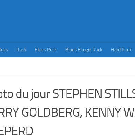
lues
Rock
Blues Rock
Blues Boogie Rock
Hard Rock
to du jour STEPHEN STILL
RRY GOLDBERG, KENNY 
EPERD