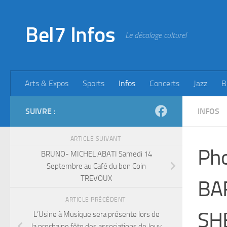
Skip to content
Bel7 Infos
Le décalage culturel
Arts & Expos
Sports
Infos
Concerts
Jazz
B
SUIVRE :
INFOS
ARTICLE SUIVANT
Pho
BRUNO- MICHEL ABATI Samedi 14
Septembre au Café du bon Coin
TREVOUX
BA
ARTICLE PRÉCÉDENT
SH
L’Usine à Musique sera présente lors de
la prochaine fête des associations de Jouy