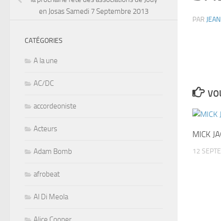
en Josas Samedi 7 Septembre 2013
PAR
JEAN
CATÉGORIES
A la une
AC/DC
VOU
accordeoniste
Acteurs
MICK JA
12 SEPT
Adam Bomb
afrobeat
Al Di Meola
Alice Cooper