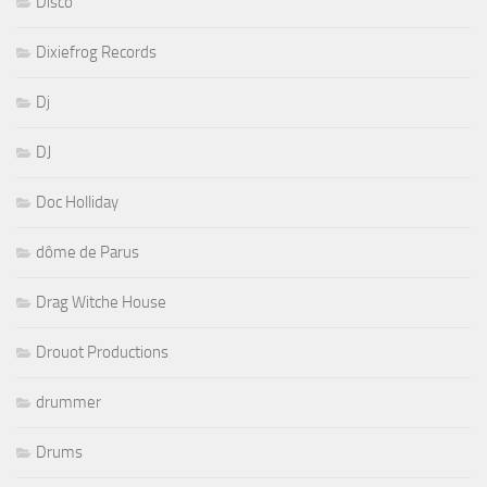
Disco
Dixiefrog Records
Dj
DJ
Doc Holliday
dôme de Parus
Drag Witche House
Drouot Productions
drummer
Drums