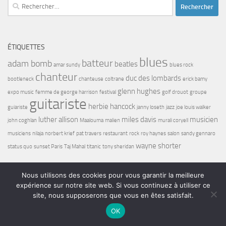
Rechercher :
ÉTIQUETTES
blues
batteur
adam bomb
beatles
amar sundy
blues rock
chanteur
duc des lombards
bootleneck
chanteuse
coltrane
erick bamy
glenn hughes
expo music
femme de george harrison
festival
golf drouot
groupe
guitariste
herbie hancock
guiariste
janny loseth
jazz
joe louis walker
luther allison
miles davis
musicien
john coghlan
Maalouma
malien
murali coryell
musiciens
nilaja
norbert krief
pat travers
restaurant
rock
roy haynes
salon
sandy gennaro
wayne shorter
status quo
sunset Paris
Taj Mahal
titanic
tony sheridan
Nous utilisons des cookies pour vous garantir la meilleure
expérience sur notre site web. Si vous continuez à utiliser ce
site, nous supposerons que vous en êtes satisfait.
Bel7 Infos © 2026. Tous droits réservés.
OK
Fièrement propulsé par
- Conçu par
Thème Hueman