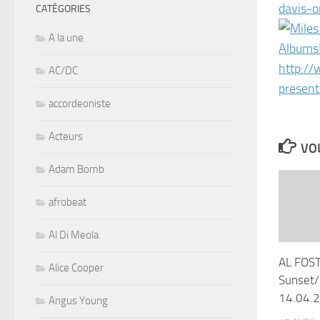
davis-o
CATÉGORIES
A la une
AC/DC
accordeoniste
Acteurs
VOU
Adam Bomb
afrobeat
Al Di Meola
AL FOS
Alice Cooper
Sunset/
14.04.
Angus Young