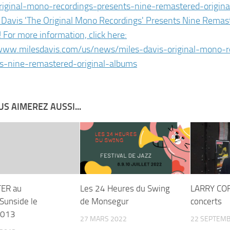
riginal-mono-recor
dings-presents-nine-remastered
-origin
S AIMEREZ AUSSI...
TER au
Les 24 Heures du Swing
LARRY COR
Sunside le
de Monsegur
concerts
2013
27 MARS 2022
22 SEPTEMB