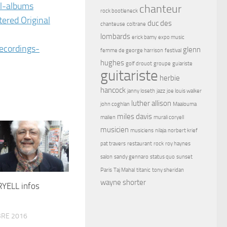
al-albums
chanteur
rock bootleneck
duc des
chanteuse
coltrane
lombards
erick bamy
expo music
glenn
femme de george harrison
festival
hughes
golf drouot
groupe
guiariste
guitariste
herbie
hancock
janny loseth
jazz
joe louis walker
luther allison
john coghlan
Maalouma
miles davis
malien
murali coryell
musicien
musiciens
nilaja
norbert krief
pat travers
restaurant
rock
roy haynes
salon
sandy gennaro
status quo
sunset
Paris
Taj Mahal
titanic
tony sheridan
wayne shorter
YELL infos
RE 2016