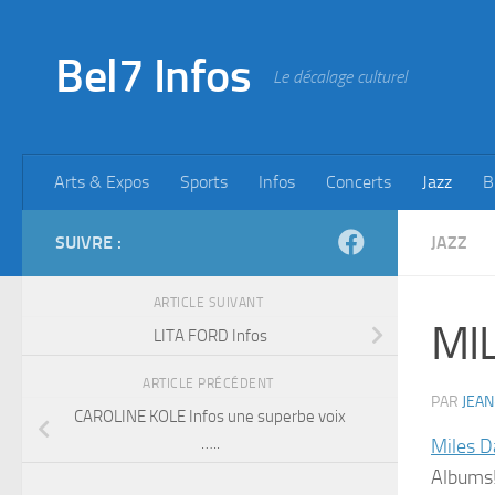
Skip to content
Bel7 Infos
Le décalage culturel
Arts & Expos
Sports
Infos
Concerts
Jazz
B
SUIVRE :
JAZZ
ARTICLE SUIVANT
MIL
LITA FORD Infos
ARTICLE PRÉCÉDENT
PAR
JEAN
CAROLINE KOLE Infos une superbe voix
…..
Miles D
Albums!