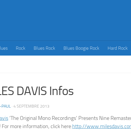
lues
Rock
Blues Rock
Blues Boogie Rock
Hard Rock
ES DAVIS Infos
-PAUL
·
4 SEPTEMBRE 2013
avis
‘The Original Mono Recordings’ Presents Nine Remaster
 For more information, click here:
http://www.milesdavis.co