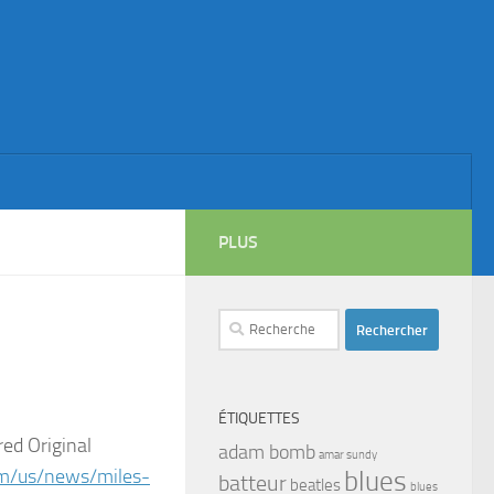
PLUS
Rechercher :
ÉTIQUETTES
ed Original
adam bomb
amar sundy
m/us/
news/
miles-
blues
batteur
beatles
blues