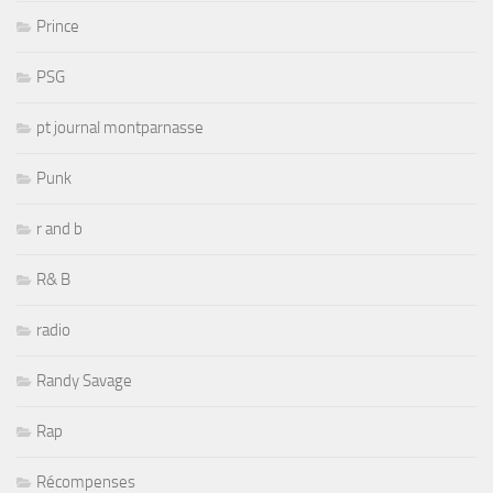
Prince
PSG
pt journal montparnasse
Punk
r and b
R& B
radio
Randy Savage
Rap
Récompenses