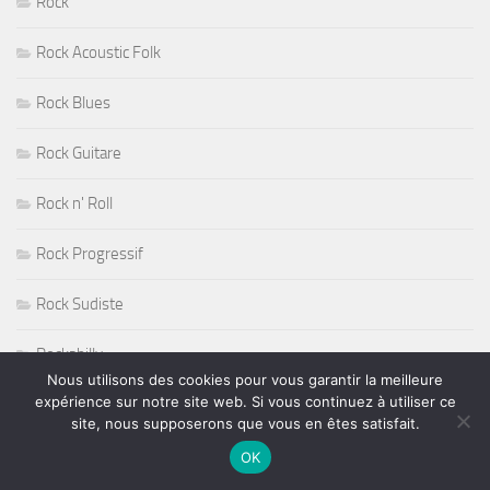
Rock
Rock Acoustic Folk
Rock Blues
Rock Guitare
Rock n' Roll
Rock Progressif
Rock Sudiste
Rockabilly
Nous utilisons des cookies pour vous garantir la meilleure
expérience sur notre site web. Si vous continuez à utiliser ce
Roger Nichols
site, nous supposerons que vous en êtes satisfait.
Roy Haynes
OK