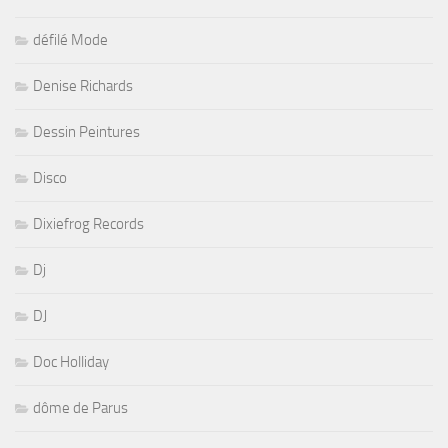
défilé Mode
Denise Richards
Dessin Peintures
Disco
Dixiefrog Records
Dj
DJ
Doc Holliday
dôme de Parus