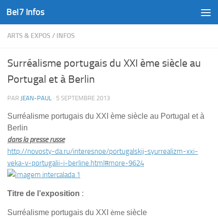
Bel7 Infos
Skip to content
ARTS & EXPOS
/
INFOS
Surréalisme portugais du XXI ème siècle au
Portugal et à Berlin
PAR
JEAN-PAUL
·
5 SEPTEMBRE 2013
Surréalisme portugais du XXI
ème
siècle au Portugal et à
Berlin
dans la presse russe
http://novosty-da.ru/interesnoe/portugalskij-syurrealizm-xxi-
veka-v-portugalii-i-berline.html#more-9624
Titre de l’exposition
:
Surréalisme portugais du XXI
ème
siècle