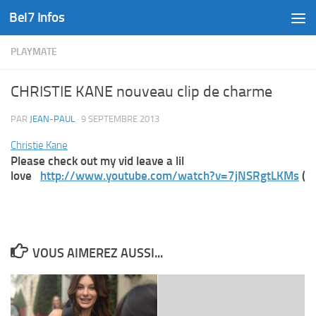
Bel7 Infos
Skip to content
PLAYMATE
CHRISTIE KANE nouveau clip de charme
PAR
JEAN-PAUL
·
9 SEPTEMBRE 2013
Christie Kane
Please check out my vid leave a lil
love
http://www.youtube.com/watch?v=7jNSRgtLKMs
(
VOUS AIMEREZ AUSSI...