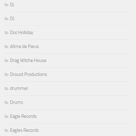
Dj
DJ
Doc Holliday
dôme de Parus
Drag Witche House
Drouot Productions
drummer
Drums
Eagle Records
Eagles Records