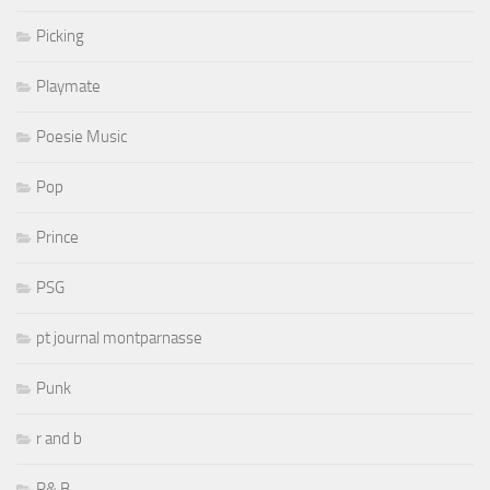
Picking
Playmate
Poesie Music
Pop
Prince
PSG
pt journal montparnasse
Punk
r and b
R& B