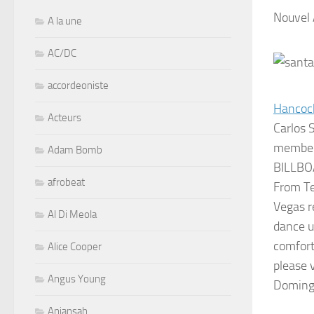
Nouvel 
A la une
AC/DC
accordeoniste
Hancoc
Acteurs
Carlos 
members
Adam Bomb
BILLB
afrobeat
From Te
Vegas r
Al Di Meola
dance up
comfort
Alice Cooper
please 
Angus Young
Domingu
Aniansah