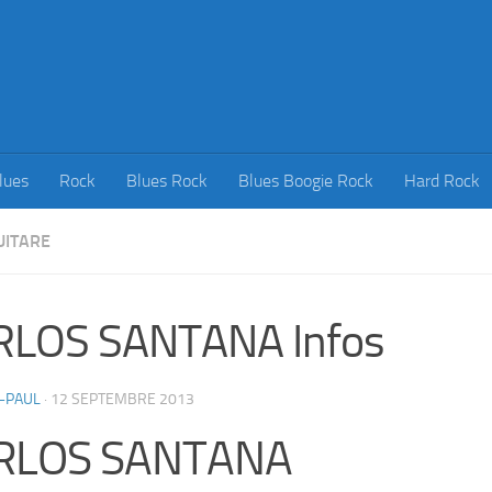
lues
Rock
Blues Rock
Blues Boogie Rock
Hard Rock
UITARE
RLOS SANTANA Infos
-PAUL
·
12 SEPTEMBRE 2013
RLOS SANTANA