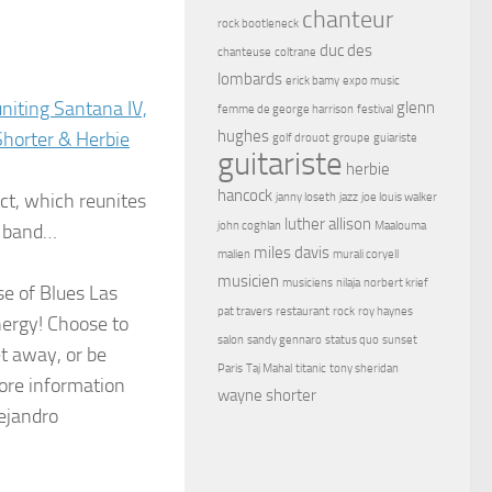
chanteur
rock bootleneck
duc des
chanteuse
coltrane
lombards
erick bamy
expo music
niting Santana IV,
glenn
femme de george harrison
festival
hughes
orter & Herbie
golf drouot
groupe
guiariste
guitariste
herbie
hancock
ect, which reunites
janny loseth
jazz
joe louis walker
luther allison
john coghlan
Maalouma
y band…
miles davis
malien
murali coryell
musicien
musiciens
nilaja
norbert krief
e of Blues Las
pat travers
restaurant
rock
roy haynes
nergy! Choose to
salon
sandy gennaro
status quo
sunset
et away, or be
Paris
Taj Mahal
titanic
tony sheridan
more information
wayne shorter
ejandro