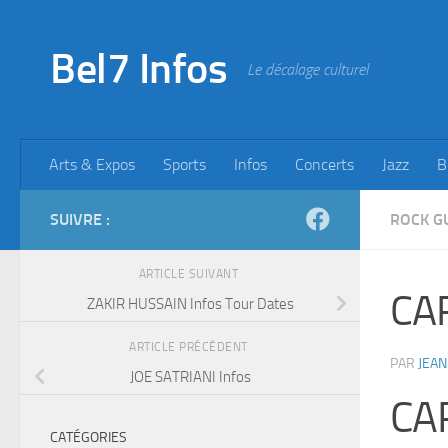
Skip to content
Bel7 Infos
Le décalage culturel
Arts & Expos
Sports
Infos
Concerts
Jazz
B
SUIVRE :
ROCK G
ARTICLE SUIVANT
CA
ZAKIR HUSSAIN Infos Tour Dates
ARTICLE PRÉCÉDENT
PAR
JEAN
JOE SATRIANI Infos
CA
CATÉGORIES