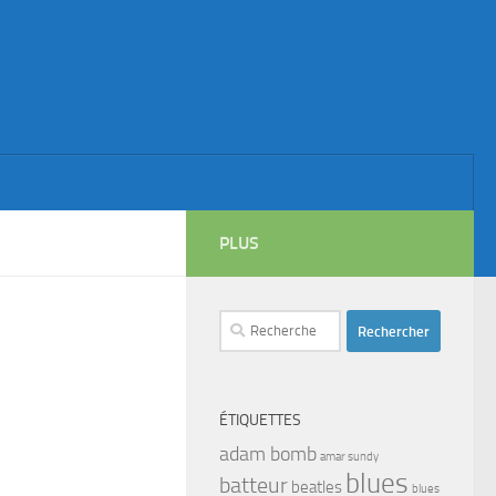
PLUS
Rechercher :
ÉTIQUETTES
adam bomb
amar sundy
blues
batteur
beatles
blues