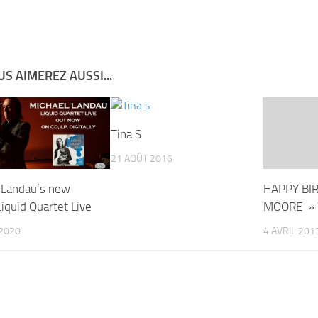
S AIMEREZ AUSSI...
Tina S
21 AOÛT 2016
 Landau’s new
HAPPY BI
iquid Quartet Live
MOORE » 
2020
4 AVRIL 201