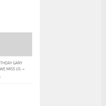
RTHDAY GARY
WE MISS US »
3