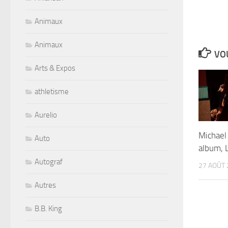
Animaux
Animaux
VOU
Arts & Expos
athletisme
Aurelio
Michael
Auto
album, L
Autograf
27 AOÛT 
Autres
B.B. King