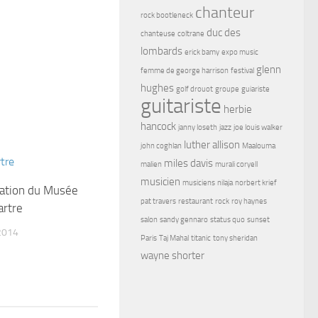
chanteur
rock bootleneck
duc des
chanteuse
coltrane
lombards
erick bamy
expo music
glenn
femme de george harrison
festival
hughes
golf drouot
groupe
guiariste
guitariste
herbie
hancock
janny loseth
jazz
joe louis walker
luther allison
john coghlan
Maalouma
miles davis
malien
murali coryell
musicien
musiciens
nilaja
norbert krief
tion du Musée
pat travers
restaurant
rock
roy haynes
rtre
salon
sandy gennaro
status quo
sunset
2014
Paris
Taj Mahal
titanic
tony sheridan
wayne shorter