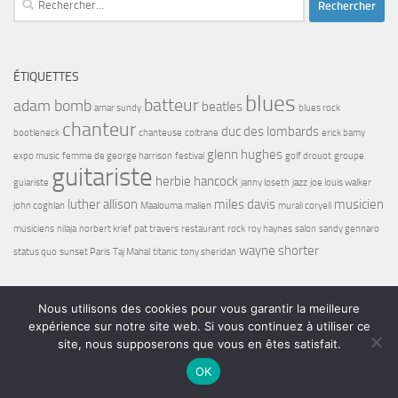
ÉTIQUETTES
blues
batteur
adam bomb
beatles
amar sundy
blues rock
chanteur
duc des lombards
bootleneck
chanteuse
coltrane
erick bamy
glenn hughes
expo music
femme de george harrison
festival
golf drouot
groupe
guitariste
herbie hancock
guiariste
janny loseth
jazz
joe louis walker
luther allison
miles davis
musicien
john coghlan
Maalouma
malien
murali coryell
musiciens
nilaja
norbert krief
pat travers
restaurant
rock
roy haynes
salon
sandy gennaro
wayne shorter
status quo
sunset Paris
Taj Mahal
titanic
tony sheridan
Nous utilisons des cookies pour vous garantir la meilleure
expérience sur notre site web. Si vous continuez à utiliser ce
site, nous supposerons que vous en êtes satisfait.
Bel7 Infos © 2026. Tous droits réservés.
OK
Fièrement propulsé par
- Conçu par
Thème Hueman