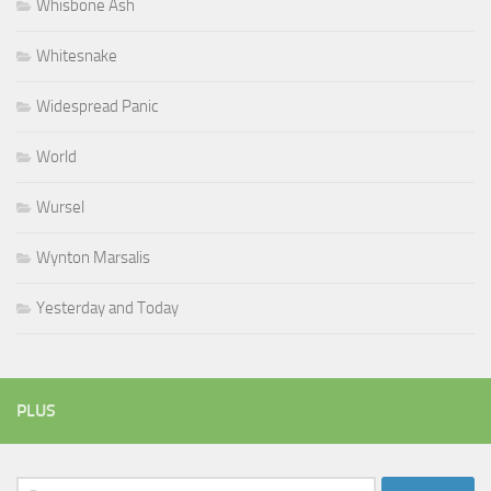
Whisbone Ash
Whitesnake
Widespread Panic
World
Wursel
Wynton Marsalis
Yesterday and Today
PLUS
Rechercher :