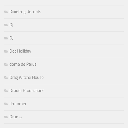
Dixiefrog Records
Dj
DJ
Doc Holliday
dôme de Parus
Drag Witche House
Drouot Productions
drummer
Drums