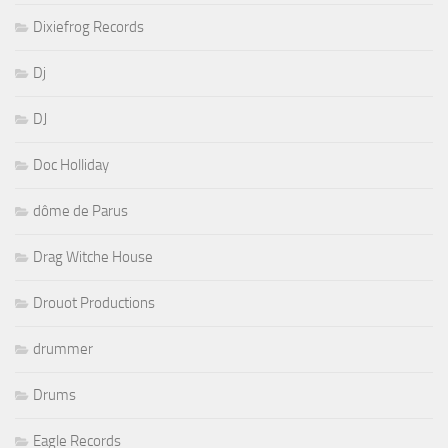
Dixiefrog Records
Dj
DJ
Doc Holliday
dôme de Parus
Drag Witche House
Drouot Productions
drummer
Drums
Eagle Records