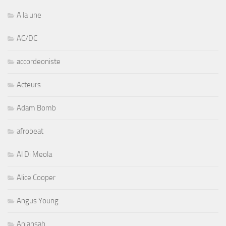
A la une
AC/DC
accordeoniste
Acteurs
Adam Bomb
afrobeat
Al Di Meola
Alice Cooper
Angus Young
Aniansah