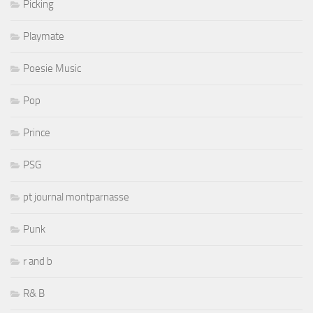
Picking
Playmate
Poesie Music
Pop
Prince
PSG
pt journal montparnasse
Punk
r and b
R& B