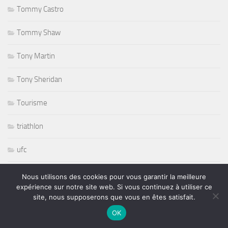
Tommy Castro
Tommy Shaw
Tony Martin
Tony Sheridan
Tourisme
triathlon
ufc
Variété
Nous utilisons des cookies pour vous garantir la meilleure
expérience sur notre site web. Si vous continuez à utiliser ce
volley ball
site, nous supposerons que vous en êtes satisfait.
OK
Whisbone Ash