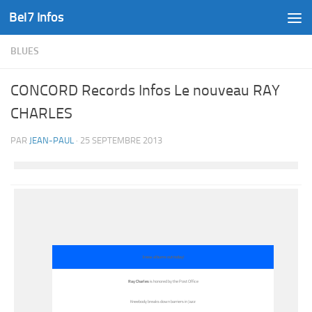
Bel7 Infos
Skip to content
BLUES
CONCORD Records Infos Le nouveau RAY
CHARLES
PAR
JEAN-PAUL
·
25 SEPTEMBRE 2013
3 new albums out today!
Ray Charles
is honored by the Post Office
Kneebody breaks down barriers in Jazz