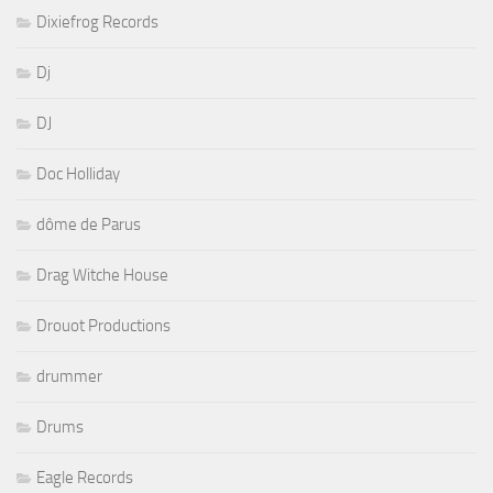
Dixiefrog Records
Dj
DJ
Doc Holliday
dôme de Parus
Drag Witche House
Drouot Productions
drummer
Drums
Eagle Records