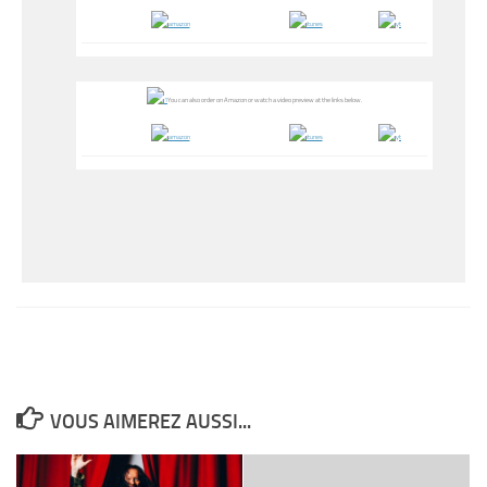
You can also order on Amazon or watch a video preview at the links below.
VOUS AIMEREZ AUSSI...