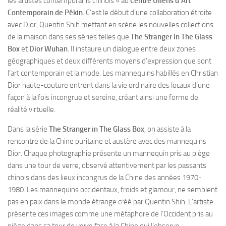
les artistes contemporains chinois » au
Centre Ullens d’Art
Contemporain de Pékin
. C’est le début d’une collaboration étroite
avec Dior, Quentin Shih mettant en scène les nouvelles collections
de la maison dans ses séries telles que
The Stranger in The Glass
Box
et
Dior Wuhan
. Il instaure un dialogue entre deux zones
géographiques et deux différents moyens d’expression que sont
l’art contemporain et la mode. Les mannequins habillés en Christian
Dior haute-couture entrent dans la vie ordinaire des locaux d’une
façon à la fois incongrue et sereine, créant ainsi une forme de
réalité virtuelle.
Dans la série
The Stranger in The Glass Box
, on assiste à la
rencontre de la Chine puritaine et austère avec des mannequins
Dior. Chaque photographie présente un mannequin pris au piège
dans une tour de verre, observé attentivement par les passants
chinois dans des lieux incongrus de la Chine des années 1970-
1980. Les mannequins occidentaux, froids et glamour, ne semblent
pas en paix dans le monde étrange créé par Quentin Shih. L’artiste
présente ces images comme une métaphore de l’Occident pris au