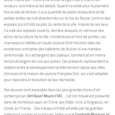
couleurs, la lumière et les détails. Quand il a visité pour la première
fois la ville de Wuhan, il a vu quantité de petits restaurants et de
petites boîtes de nuit abandonnés sur la rive du fleuve, comme des
espaces qui ont été coupés du reste de la ville. Inspiré de ces lieux,
il a créé des espaces ouverts, derrière lesquels on retrouve des
échos de la culture de la ville, mystérieuse et hors de portée. Les
mannequins habillés en haute couture font intrusion dans les
existences ordinaires des habitants de Wuhan d’une manière
cérémoniale. Ils s’échangent des cadeaux, familiers et en même
temps étrangers les uns aux autres. Ces présents représentent la
relation entre le développement extrêmement rapide des villes
chinoises et la maison de couture française Dior, qui s’est adaptée
pour répondre à l’évolution de leur demande.
Ses œuvres sont exposées dans les plus grandes foires d’art
contemporain (
Art Basel Miami
,
FIAC
…) et son travail est présenté
dans de nombreux pays, en Chine, aux Etats-Unis, à Singapour, en
Corée, en France… Ses travaux ont été achetés par de grandes
collections privées et publiques, telles que le
Danforth Museum of