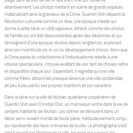
piège dans sa tour de verre face à la Chine qui l’observe
attentivement. Les photos mettent en scène de grands espaces,
matérialisant ainsi la grandeur de la Chine. Quentin Shih dépeint la
Révolution culturelle comme un rêve, une époque irréelle qui
donne à cette série un côté vaporeux, éthéré, comme des photos
de famille qui ont été dépoussiérées après des décennies et qui
témoignent d’une époque révolue depuis longtemps, explorant
ainsi son incertitude vis-à-vis du développement chinois. Alors que
la Chine passe du collectivisme à l’individualisme rebelle à une
vitesse spectaculaire, il trouve exaltant de voir tant de choses naître
et disparaître chaque jour. Cependant, il regrette qu’une ville
comme Pékin, désormais presque devenue une ville occidentale,
ait peu à peu perdu ses propres traditions et son caractère.
Dans la série sur la ville de Wuhan, quatrième coopération de
Quentin Shih avec Christian Dior, un mannequin entre dans la vie de
certains habitants de Wuhan. Les scènes se déroulent dans un
décor semi-ouvert monté de toute pièce, méticuleusement conçu,
qui représente des lieux ordinaires de la ville. Le photographe s’est
laissé inspiré par l’histoire de la ville, les gens qui y vivent, les