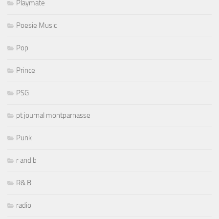
Playmate
Poesie Music
Pop
Prince
PSG
pt journal montparnasse
Punk
r and b
R& B
radio