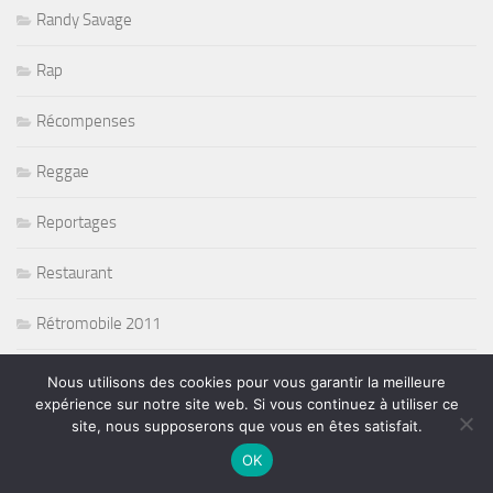
Randy Savage
Rap
Récompenses
Reggae
Reportages
Restaurant
Rétromobile 2011
Return To Forever
Nous utilisons des cookies pour vous garantir la meilleure
expérience sur notre site web. Si vous continuez à utiliser ce
Rié Furuse
site, nous supposerons que vous en êtes satisfait.
OK
Ringo Starr and his all band