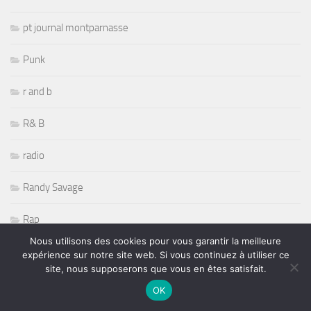
pt journal montparnasse
Punk
r and b
R& B
radio
Randy Savage
Rap
Nous utilisons des cookies pour vous garantir la meilleure
Récompenses
expérience sur notre site web. Si vous continuez à utiliser ce
site, nous supposerons que vous en êtes satisfait.
Reggae
OK