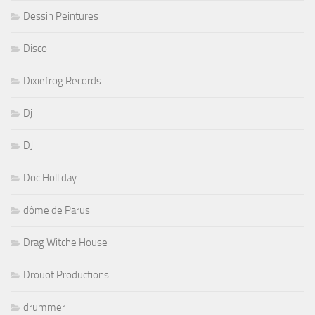
Dessin Peintures
Disco
Dixiefrog Records
Dj
DJ
Doc Holliday
dôme de Parus
Drag Witche House
Drouot Productions
drummer