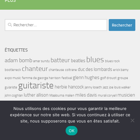
PLUS
Rechercher :
ÉTIQUETTES
blues
batteur
adam bomb
beatles
amar sundy
blues rock
chanteur
duc des lombards
bootleneck
chanteuse
coltrane
erick bamy
glenn hughes
expo music
femme de george harrison
festival
golf drouot
groupe
guitariste
herbie hancock
guiariste
janny loseth
jazz
joe louis walker
luther allison
miles davis
musicien
john coghlan
Maalouma
malien
murali coryell
musiciens
nilaja
norbert krief
pat travers
restaurant
rock
roy haynes
salon
sandy gennaro
Nous utilisons des cookies pour vous garantir la meilleure
wayne shorter
status quo
sunset Paris
Taj Mahal
titanic
tony sheridan
expérience sur notre site web. Si vous continuez à utiliser ce
site, nous supposerons que vous en êtes satisfait.
OK