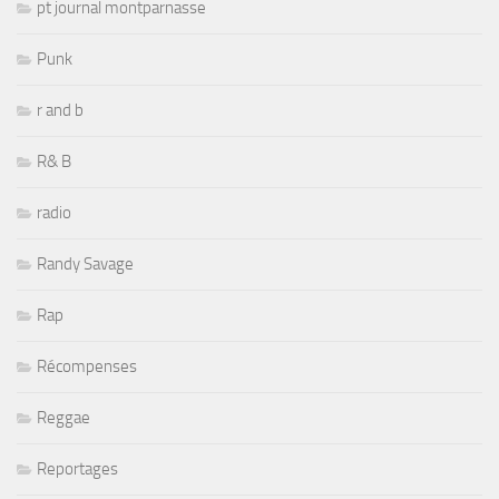
pt journal montparnasse
Punk
r and b
R& B
radio
Randy Savage
Rap
Récompenses
Reggae
Reportages