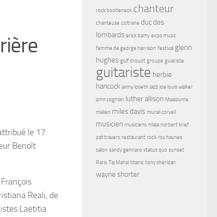
chanteur
rock bootleneck
duc des
chanteuse
coltrane
lombards
erick bamy
expo music
rière
glenn
femme de george harrison
festival
hughes
golf drouot
groupe
guiariste
guitariste
herbie
hancock
janny loseth
jazz
joe louis walker
luther allison
john coghlan
Maalouma
miles davis
malien
murali coryell
musicien
musiciens
nilaja
norbert krief
ttribué le 17
pat travers
restaurant
rock
roy haynes
teur Benoît
salon
sandy gennaro
status quo
sunset
Paris
Taj Mahal
titanic
tony sheridan
wayne shorter
n François
stiana Reali, de
istes Laëtitia