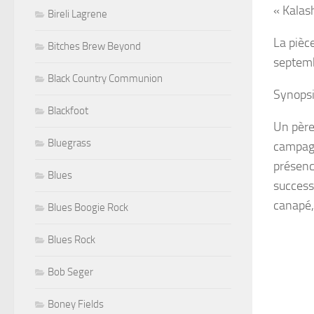
« Kalas
Bireli Lagrene
La pièce
Bitches Brew Beyond
septem
Black Country Communion
Synopsi
Blackfoot
Un père
Bluegrass
campagn
présenc
Blues
success
canapé,
Blues Boogie Rock
Blues Rock
Bob Seger
Boney Fields