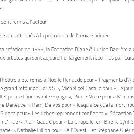
 :
 sont remis à l’auteur
€ sont attribués à la promotion de l’œuvre primée
sa création en 1999, la Fondation Diane & Lucien Barrière a 
x artistes qui sont aujourd’hui largement reconnus par leurs 
 Théâtre a été remis à Noëlle Renaude pour « Fragments d’Ale
e grand retour de Boris S », Michel del Castillo pour « Le jour 
let pour « L’incroyable voyage », Pierre Notte pour « Moi auss
ne Deneuve », Rémi De Vos pour « Jusqu’à ce que la mort nou
 Sirjacq pour « Les riches reprennent confiance », Sébastien 
n d’Inde », Alain Gautré pour « La Chapelle-en-Brie », Cyril G
matie », Nathalie Fillion pour « A l’Ouest » et Stéphane Guéri