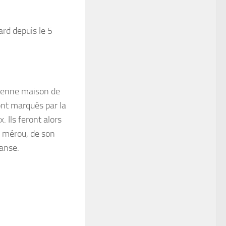
ard depuis le 5
cienne maison de
ont marqués par la
 Ils feront alors
n mérou, de son
danse.