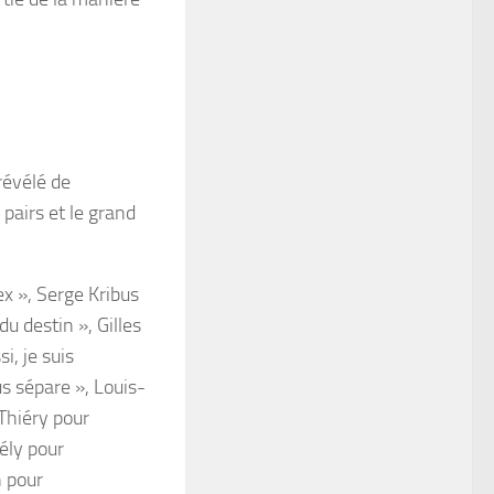
révélé de
pairs et le grand
x », Serge Kribus
du destin », Gilles
i, je suis
s sépare », Louis-
Thiéry pour
ély pour
n pour