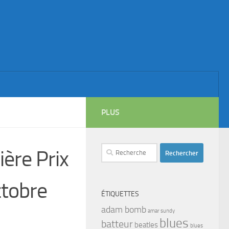
PLUS
Rechercher :
ère Prix
ctobre
ÉTIQUETTES
adam bomb
amar sundy
blues
batteur
beatles
blues