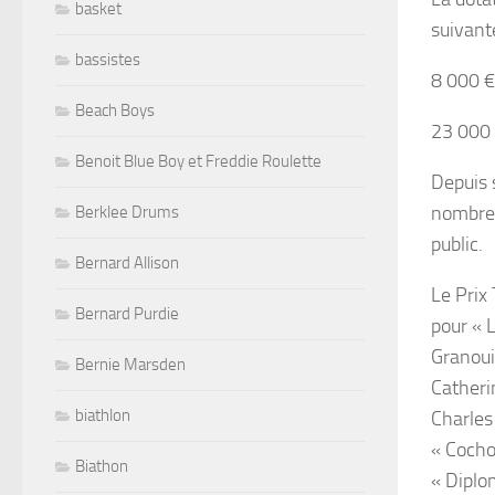
basket
suivante
bassistes
8 000 €
Beach Boys
23 000 
Benoit Blue Boy et Freddie Roulette
Depuis 
nombreu
Berklee Drums
public.
Bernard Allison
Le Prix
Bernard Purdie
pour « L
Granouil
Bernie Marsden
Catheri
biathlon
Charles
« Cocho
Biathon
« Diplo