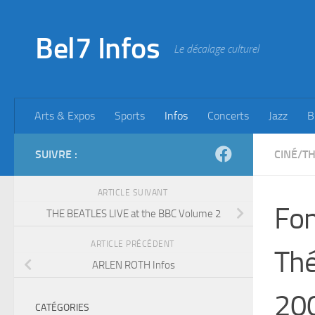
Skip to content
Bel7 Infos
Le décalage culturel
Arts & Expos
Sports
Infos
Concerts
Jazz
B
SUIVRE :
CINÉ/T
ARTICLE SUIVANT
Fon
THE BEATLES LIVE at the BBC Volume 2
ARTICLE PRÉCÉDENT
Thé
ARLEN ROTH Infos
20
CATÉGORIES