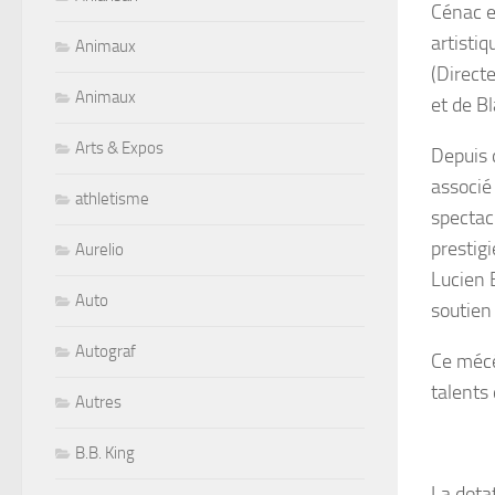
Cénac e
artistiq
Animaux
(Direct
Animaux
et de B
Arts & Expos
Depuis 
associé
athletisme
spectac
prestig
Aurelio
Lucien 
Auto
soutien 
Autograf
Ce mécé
talents 
Autres
B.B. King
La dota