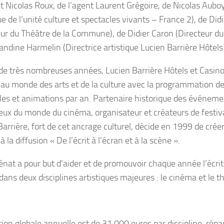
t Nicolas Roux, de l’agent Laurent Grégoire, de Nicolas Aubo
ue de l’unité culture et spectacles vivants – France 2), de Di
eur du Théâtre de la Commune), de Didier Caron (Directeur du
landine Harmelin (Directrice artistique Lucien Barrière Hôtels
de très nombreuses années, Lucien Barrière Hôtels et Casino
 au monde des arts et de la culture avec la programmation de
les et animations par an. Partenaire historique des événemen
ieux du monde du cinéma, organisateur et créateurs de festiva
Barrière, fort de cet ancrage culturel, décide en 1999 de cré
à la diffusion « De l’écrit à l’écran et à la scène ».
nat a pour but d’aider et de promouvoir chaque année l’écri
dans deux disciplines artistiques majeures : le cinéma et le t
tion globale annuelle est de 31 000 euros par discipline, répa