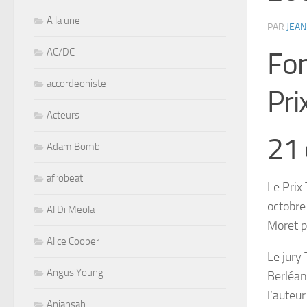
A la une
PAR
JEAN
AC/DC
Fon
accordeoniste
Pri
Acteurs
21 
Adam Bomb
afrobeat
Le Prix
octobre
Al Di Meola
Moret po
Alice Cooper
Le jury 
Angus Young
Berléan
l’auteu
Aniansah