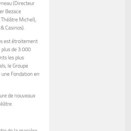
yneau (Directeur
dier Bezace
 Théâtre Michel),
 & Casinos).
s est étroitement
 plus de 3 000
ts les plus
ls, le Groupe
er une Fondation en
ture de nouveaux
héâtre.
rtie de la manière