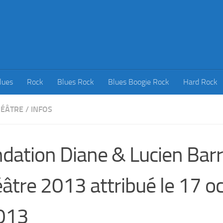
lues
Rock
Blues Rock
Blues Boogie Rock
Hard Rock
HÉÂTRE
/
INFOS
dation Diane & Lucien Barri
âtre 2013 attribué le 17 o
013