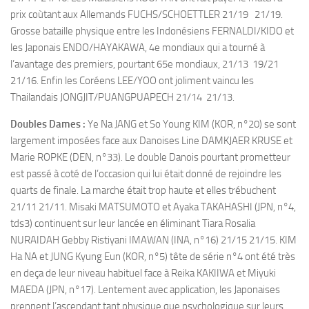
prix coùtant aux Allemands FUCHS/SCHOETTLER 21/19 21/19.
Grosse bataille physique entre les Indonésiens FERNALDI/KIDO et
les Japonais ENDO/HAYAKAWA, 4e mondiaux qui a tourné à
l’avantage des premiers, pourtant 65e mondiaux, 21/13 19/21
21/16. Enfin les Coréens LEE/YOO ont joliment vaincu les
Thailandais JONGJIT/PUANGPUAPECH 21/14 21/13.
Doubles Dames :
Ye Na JANG et So Young KIM (KOR, n°20) se sont
largement imposées face aux Danoises Line DAMKJAER KRUSE et
Marie ROPKE (DEN, n°33). Le double Danois pourtant prometteur
est passé à coté de l’occasion qui lui était donné de rejoindre les
quarts de finale. La marche était trop haute et elles trébuchent
21/11 21/11. Misaki MATSUMOTO et Ayaka TAKAHASHI (JPN, n°4,
tds3) continuent sur leur lancée en éliminant Tiara Rosalia
NURAIDAH Gebby Ristiyani IMAWAN (INA, n°16) 21/15 21/15. KIM
Ha NA et JUNG Kyung Eun (KOR, n°5) tête de série n°4 ont été très
en deça de leur niveau habituel face à Reika KAKIIWA et Miyuki
MAEDA (JPN, n°17). Lentement avec application, les Japonaises
prennent l’ascendant tant physique que psychologique sur leurs