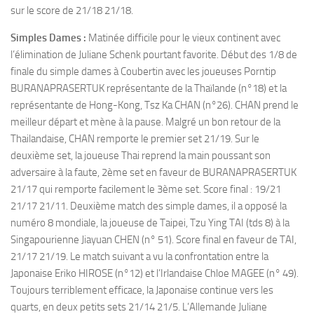
sur le score de 21/18 21/18.
Simples Dames :
Matinée difficile pour le vieux continent avec
l’élimination de Juliane Schenk pourtant favorite.
Début des 1/8 de
finale du simple dames à Coubertin avec les joueuses Porntip
BURANAPRASERTUK représentante de la Thaïlande (n°18) et la
représentante de Hong-Kong, Tsz Ka CHAN (n°26). CHAN prend le
meilleur départ et mène à la pause. Malgré un bon retour de la
Thailandaise, CHAN remporte le premier set 21/19. Sur le
deuxième set, la joueuse Thai reprend la main poussant son
adversaire à la faute, 2ème set en faveur de BURANAPRASERTUK
21/17 qui remporte facilement le 3ème set. Score final : 19/21
21/17 21/11. Deuxième match des simple dames, il a opposé la
numéro 8 mondiale, la joueuse de Taipei, Tzu Ying TAI (tds 8) à la
Singapourienne Jiayuan CHEN (n° 51). Score final en faveur de TAI,
21/17 21/19. Le match suivant a vu la confrontation entre la
Japonaise Eriko HIROSE (n°12) et l’Irlandaise Chloe MAGEE (n° 49).
Toujours terriblement efficace, la Japonaise continue vers les
quarts, en deux petits sets 21/14 21/5. L’Allemande Juliane