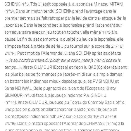
SCHENK (n°5, Tds 3) était opposée à la Japonaise Minatsu MITANI
(n°9). Dans un match tendu, SCHENK prend l’avantage dans le
premier set mais se fait rattraper par le jeu de contre-attaque de la
Japonaise. Dans le second set la Japonsaise prend l’ascendant sur
son adversaire avec un jeu tout en toucher, elle mène 11/5 à la
pause. La fin du set démontre la qualité du jeu de la Japonaise, elle
s’impose face à la tête de série 3 du tournoi sur le score de 21/18
21/14. Petit mot de l’Allemande Juliane SCHENK après sa défaite
:
« Je souhaitais prendre du plaisir sur le court; mais je n’en ai pas eu le
temps… ».
Kirsty GILMOUR (Ecosse) et Yeon Ju BAE (Corée) réalisent
les plus belles performances de l’après-midi sur le simple dames
en battant les Indiennes mieux classées qu’elles PV SINDHU et
Saina NEHWAL. Belle pugnacité de la part de l’Ecossaise Kirsty
GILMOUR (n°30) face à la joueuse indienne P.V. SINDHU
(n°11). Kristy GILMOUR, joueuse du Top12 de Chambly Bad s’offre
une place en quarts en allant chercher la victoire sur la jeune et
prometteuse indienne Sindhu PV sur le score de 10/21 21/19
21/16. Dans le match opposant l’Allemande SCHNAASE (n°45) à la
jeune championne du monde en titre, la Thailandaise Ratchanok