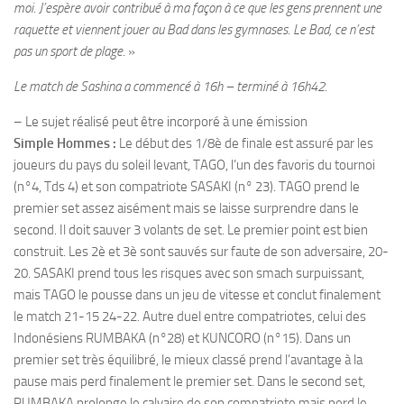
moi. J’espère avoir contribué à ma façon à ce que les gens prennent une
raquette et viennent jouer au Bad dans les gymnases. Le Bad, ce n’est
pas un sport de plage
. »
Le match de Sashina a commencé à 16h – terminé à 16h42.
– Le sujet réalisé peut être incorporé à une émission
Simple Hommes :
Le début des 1/8è de finale est assuré par les
joueurs du pays du soleil levant, TAGO, l’un des favoris du tournoi
(n°4, Tds 4) et son compatriote SASAKI (n° 23). TAGO prend le
premier set assez aisément mais se laisse surprendre dans le
second. Il doit sauver 3 volants de set. Le premier point est bien
construit. Les 2è et 3è sont sauvés sur faute de son adversaire, 20-
20. SASAKI prend tous les risques avec son smach surpuissant,
mais TAGO le pousse dans un jeu de vitesse et conclut finalement
le match 21-15 24-22. Autre duel entre compatriotes, celui des
Indonésiens RUMBAKA (n°28) et KUNCORO (n°15). Dans un
premier set très équilibré, le mieux classé prend l’avantage à la
pause mais perd finalement le premier set. Dans le second set,
RUMBAKA prolonge le calvaire de son compatriote mais perd le