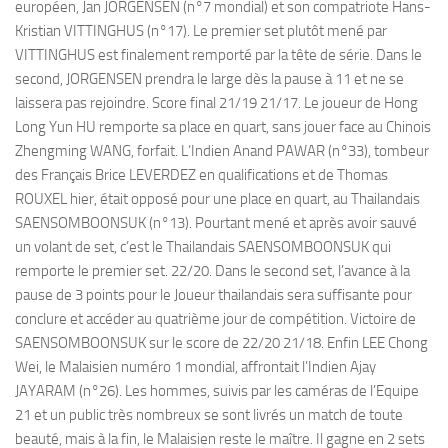
européen, Jan JORGENSEN (n°7 mondial) et son compatriote Hans-
Kristian VITTINGHUS (n°17). Le premier set plutôt mené par
VITTINGHUS est finalement remporté par la tête de série. Dans le
second, JORGENSEN prendra le large dès la pause à 11 et ne se
laissera pas rejoindre. Score final 21/19 21/17. Le joueur de Hong
Long Yun HU remporte sa place en quart, sans jouer face au Chinois
Zhengming WANG, forfait. L’Indien Anand PAWAR (n°33), tombeur
des Français Brice LEVERDEZ en qualifications et de Thomas
ROUXEL hier, était opposé pour une place en quart, au Thailandais
SAENSOMBOONSUK (n°13). Pourtant mené et après avoir sauvé
un volant de set, c’est le Thailandais SAENSOMBOONSUK qui
remporte le premier set. 22/20. Dans le second set, l’avance à la
pause de 3 points pour le Joueur thailandais sera suffisante pour
conclure et accéder au quatrième jour de compétition. Victoire de
SAENSOMBOONSUK sur le score de 22/20 21/18. Enfin LEE Chong
Wei, le Malaisien numéro 1 mondial, affrontait l’Indien Ajay
JAYARAM (n°26). Les hommes, suivis par les caméras de l’Equipe
21 et un public très nombreux se sont livrés un match de toute
beauté, mais à la fin, le Malaisien reste le maître. Il gagne en 2 sets