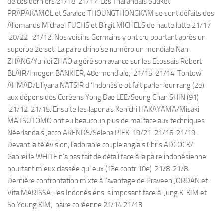
de ces derniers 21/18 21/17. Les Thailandais Sudket
PRAPAKAMOL et Saralee THOUNGTHONGKAM se sont défaits des
Allemands Michael FUCHS et Birgit MICHELS de haute lutte 21/17
20/22 21/12. Nos voisins Germains y ont cru pourtant après un
superbe 2e set. La paire chinoise numéro un mondiale Nan
ZHANG/Yunlei ZHAO a géré son avance sur les Ecossais Robert
BLAIR/Imogen BANKIER, 48e mondiale, 21/15 21/14. Tontowi
AHMAD/Lillyana NATSIR d ‘Indonésie ot fait parler leur rang (2e)
aux dépens des Coréens Yong Dae LEE/Seung Chan SHIN (91)
21/12 21/15. Ensuite les Japonais Kenichi HAKAYAMA/Misaki
MATSUTOMO ont eu beaucoup plus de mal face aux techniques
Néerlandais Jacco ARENDS/Selena PIEK 19/21 21/16 21/19.
Devant la télévision, l’adorable couple anglais Chris ADCOCK/
Gabreille WHITE n’a pas fait de détail face à la paire indonésienne
pourtant mieux classée qu’ eux (13e contr 10e) 21/8 21/8.
Dernière confrontation mixte à l’avantage de Praveen JORDAN et
Vita MARISSA , les Indonésiens s’imposant face à Jung Ki KIM et
So Young KIM, paire coréenne 21/14 21/13