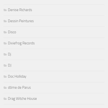
Denise Richards
Dessin Peintures
Disco
Dixiefrog Records
Dj
DJ
Doc Holliday
dôme de Parus
Drag Witche House