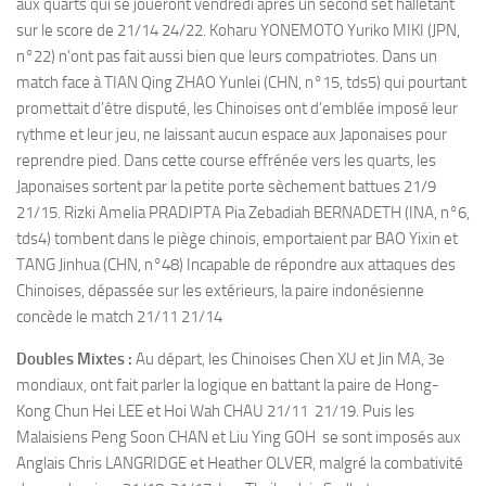
aux quarts qui se joueront vendredi après un second set halletant
sur le score de 21/14 24/22. Koharu YONEMOTO Yuriko MIKI (JPN,
n°22) n’ont pas fait aussi bien que leurs compatriotes. Dans un
match face à TIAN Qing ZHAO Yunlei (CHN, n°15, tds5) qui pourtant
promettait d’être disputé, les Chinoises ont d’emblée imposé leur
rythme et leur jeu, ne laissant aucun espace aux Japonaises pour
reprendre pied. Dans cette course effrénée vers les quarts, les
Japonaises sortent par la petite porte sèchement battues 21/9
21/15. Rizki Amelia PRADIPTA Pia Zebadiah BERNADETH (INA, n°6,
tds4) tombent dans le piège chinois, emportaient par BAO Yixin et
TANG Jinhua (CHN, n°48) Incapable de répondre aux attaques des
Chinoises, dépassée sur les extérieurs, la paire indonésienne
concède le match 21/11 21/14
Doubles Mixtes :
Au départ, les Chinoises Chen XU et Jin MA, 3e
mondiaux, ont fait parler la logique en battant la paire de Hong-
Kong Chun Hei LEE et Hoi Wah CHAU 21/11 21/19. Puis les
Malaisiens Peng Soon CHAN et Liu Ying GOH se sont imposés aux
Anglais Chris LANGRIDGE et Heather OLVER, malgré la combativité