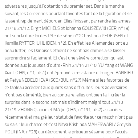
adversaires jusqu’à l’obtention du premier set. Dans la manche
suivant, les Coréennes pourtant favorites font de la figuration et se
laissent rapidement déborder. Elles finissent par rendre les armes
21/18 21/12. Birgit MICHELS et Johanna GOLISZEWKI (GER, n°19)
ont subi la dure loi des tête de série n°2 Christinna PEDERSEN et
Kamilla RYTTER JUHL (DEN, n°2). En effet, les Allemandes ont eu
beau lutter, les Danoises étaient ne sont pas dames à se laisser
surprendre si facilement. Et c’est une sévère correction qui est
donnée aux joueuses d’outre-Rhin 21/14 21/10. YU Yang et WANG
Xiaoli (CHN, n°1, tds1) ont éprouvé la resistance d’Imogen BANKIER
et Petya NEDELCHEVA (SCO/BUL, n°27) Même si les favorites de
ce tableau accèdent aux quarts sans difficultés, leurs adversaires
n’ont pas démérité, bien au contraire, elles ont bien failli créer la
surprise dans le second set mais s’inclinent malgré tout 21/13
21/19. ZHONG Qiancin et MA Jin (CHN, n°191, tds7) associées
récemment et malgré leur statut de favorite sur ce match n’ont pas
su saisir leur chance et c’est Nitya Krishinda MAHESWARI / Greysia
POLII (INA, n°23) qui décrochent le précieux sésame pour l’accès