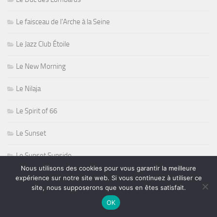
Le faisceau de l'Arche à la Seine
Le Jazz Club Étoile
Le New Morning
Le Nilaja
Le Spirit of 66
Le Sunset
Le Sunset Sunside
Nous utilisons des cookies pour vous garantir la meilleure
Le Sunside
expérience sur notre site web. Si vous continuez à utiliser ce
site, nous supposerons que vous en êtes satisfait.
Le Triton
OK