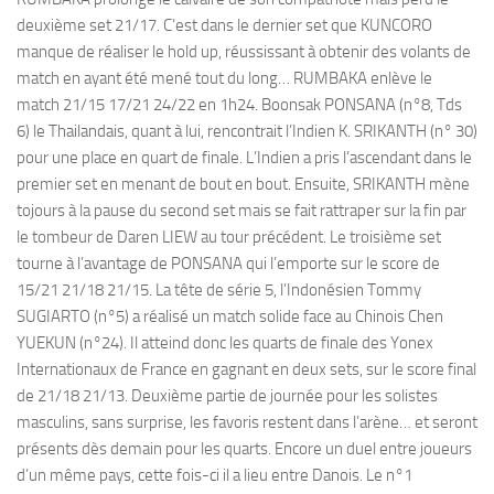
deuxième set 21/17. C’est dans le dernier set que KUNCORO
manque de réaliser le hold up, réussissant à obtenir des volants de
match en ayant été mené tout du long… RUMBAKA enlève le
match 21/15 17/21 24/22 en 1h24. Boonsak PONSANA (n°8, Tds
6) le Thailandais, quant à lui, rencontrait l’Indien K. SRIKANTH (n° 30)
pour une place en quart de finale. L’Indien a pris l’ascendant dans le
premier set en menant de bout en bout. Ensuite, SRIKANTH mène
tojours à la pause du second set mais se fait rattraper sur la fin par
le tombeur de Daren LIEW au tour précédent. Le troisième set
tourne à l’avantage de PONSANA qui l’emporte sur le score de
15/21 21/18 21/15. La tête de série 5, l’Indonésien Tommy
SUGIARTO (n°5) a réalisé un match solide face au Chinois Chen
YUEKUN (n°24). Il atteind donc les quarts de finale des Yonex
Internationaux de France en gagnant en deux sets, sur le score final
de 21/18 21/13. Deuxième partie de journée pour les solistes
masculins, sans surprise, les favoris restent dans l’arène… et seront
présents dès demain pour les quarts. Encore un duel entre joueurs
d’un même pays, cette fois-ci il a lieu entre Danois. Le n°1