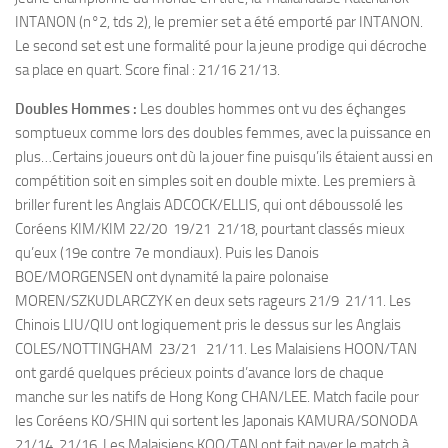
INTANON (n°2, tds 2), le premier set a été emporté par INTANON.
Le second set est une formalité pour la jeune prodige qui décroche
sa place en quart. Score final : 21/16 21/13.
Doubles Hommes :
Les doubles hommes ont vu des éçhanges
somptueux comme lors des doubles femmes, avec la puissance en
plus…Certains joueurs ont dù la jouer fine puisqu’ils étaient aussi en
compétition soit en simples soit en double mixte. Les premiers à
briller furent les Anglais ADCOCK/ELLIS, qui ont déboussolé les
Coréens KIM/KIM 22/20 19/21 21/18, pourtant classés mieux
qu’eux (19e contre 7e mondiaux). Puis les Danois
BOE/MORGENSEN ont dynamité la paire polonaise
MOREN/SZKUDLARCZYK en deux sets rageurs 21/9 21/11. Les
Chinois LIU/QIU ont logiquement pris le dessus sur les Anglais
COLES/NOTTINGHAM 23/21 21/11. Les Malaisiens HOON/TAN
ont gardé quelques précieux points d’avance lors de chaque
manche sur les natifs de Hong Kong CHAN/LEE. Match facile pour
les Coréens KO/SHIN qui sortent les Japonais KAMURA/SONODA
21/14 21/16. Les Malaisiens KOO/TAN ont fait payer le match à