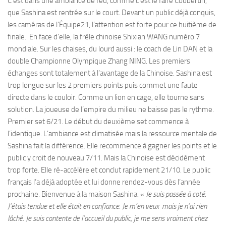
C’est dans une ambiance de feu, comme c’est le faire Coubertin,
que Sashina est rentrée sur le court. Devant un public déjà conquis,
les caméras de l’Équipe21, l’attention est forte pour ce huitième de
finale. En face d’elle, la frêle chinoise Shixian WANG numéro 7
mondiale. Sur les chaises, du lourd aussi : le coach de Lin DAN et la
double Championne Olympique Zhang NING. Les premiers
échanges sont totalement à l’avantage de la Chinoise. Sashina est
trop longue sur les 2 premiers points puis commet une faute
directe dans le couloir. Comme un lion en cage, elle tourne sans
solution. La joueuse de l’empire du milieu ne baisse pas le rythme.
Premier set 6/21. Le début du deuxième set commence à
l’identique. L’ambiance est climatisée mais la ressource mentale de
Sashina fait la différence. Elle recommence à gagner les points et le
public y croit de nouveau 7/11. Mais la Chinoise est décidément
trop forte. Elle ré-accélère et conclut rapidement 21/10. Le public
français l’a déjà adoptée et lui donne rendez-vous dès l’année
prochaine. Bienvenue à la maison Sashina. «
Je suis passée à coté.
J’étais tendue et elle était en confiance. Je m’en veux mais je n’ai rien
lâché. Je suis contente de l’accueil du public, je me sens vraiment chez