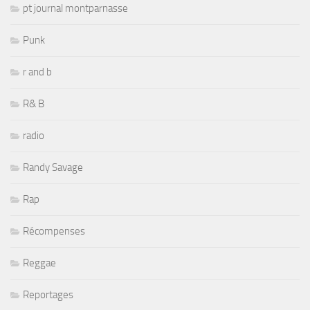
pt journal montparnasse
Punk
r and b
R& B
radio
Randy Savage
Rap
Récompenses
Reggae
Reportages