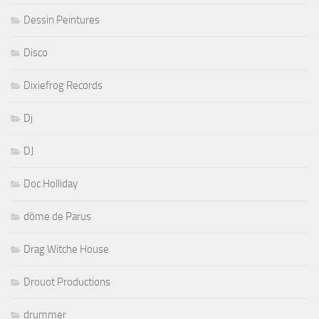
Dessin Peintures
Disco
Dixiefrog Records
Dj
DJ
Doc Holliday
dôme de Parus
Drag Witche House
Drouot Productions
drummer