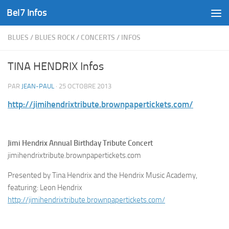
Bel7 Infos
Skip to content
BLUES
/
BLUES ROCK
/
CONCERTS
/
INFOS
TINA HENDRIX Infos
PAR
JEAN-PAUL
·
25 OCTOBRE 2013
http://
jimihendrixtribute.brownpaperti
ckets.com/
Jimi Hendrix Annual Birthday Tribute Concert
jimihendrixtribute.brownpapertickets.com
Presented by Tina Hendrix and the Hendrix Music Academy,
featuring: Leon Hendrix
http://jimihendrixtribute.brownpapertickets.com/