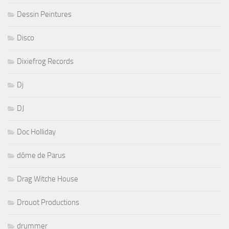
Dessin Peintures
Disco
Dixiefrog Records
Dj
DJ
Doc Holliday
dôme de Parus
Drag Witche House
Drouot Productions
drummer