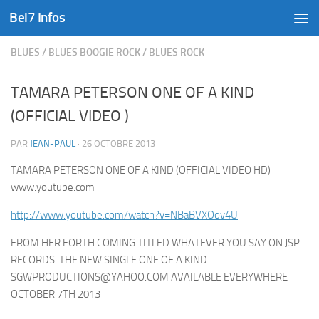
Bel7 Infos
Skip to content
BLUES
/
BLUES BOOGIE ROCK
/
BLUES ROCK
TAMARA PETERSON ONE OF A KIND
(OFFICIAL VIDEO )
PAR
JEAN-PAUL
·
26 OCTOBRE 2013
TAMARA PETERSON ONE OF A KIND (OFFICIAL VIDEO HD)
www.youtube.com
http://www.youtube.com/watch?v=NBaBVXOov4U
FROM HER FORTH COMING TITLED WHATEVER YOU SAY ON JSP
RECORDS. THE NEW SINGLE ONE OF A KIND.
SGWPRODUCTIONS@YAHOO.COM AVAILABLE EVERYWHERE
OCTOBER 7TH 2013