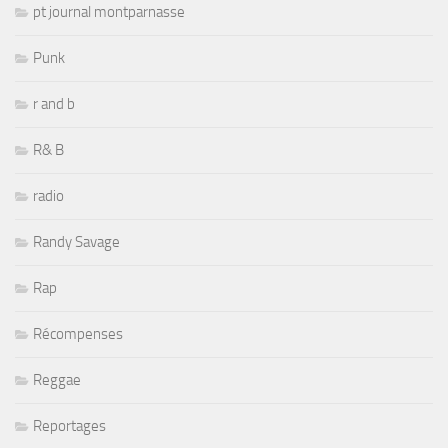
pt journal montparnasse
Punk
r and b
R& B
radio
Randy Savage
Rap
Récompenses
Reggae
Reportages