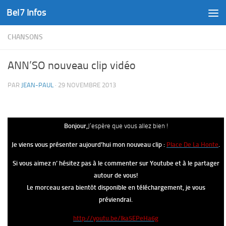
Bel7 Infos
Skip to content
CHANSONS
ANN’SO nouveau clip vidéo
PAR
JEAN-PAUL
·
29 NOVEMBRE 2013
Bonjour,
J’espère que vous allez bien !
Je viens vous présenter aujourd’hui mon nouveau clip :
Place De La Honte
.
Si vous aimez n’ hésitez pas à le commenter sur Youtube et à le partager
autour de vous!
Le morceau sera bientôt disponible en téléchargement, je vous
préviendrai.
http://youtu.be/Ika5EPeHa6g