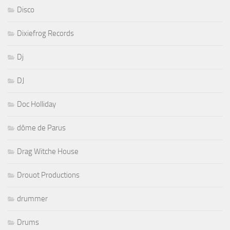
Disco
Dixiefrog Records
Dj
DJ
Doc Holliday
dôme de Parus
Drag Witche House
Drouot Productions
drummer
Drums