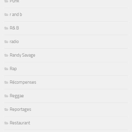
Punk
r and b
R& B
radio
Randy Savage
Rap
Récompenses
Reggae
Reportages
Restaurant