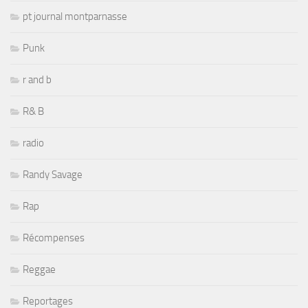
pt journal montparnasse
Punk
r and b
R& B
radio
Randy Savage
Rap
Récompenses
Reggae
Reportages