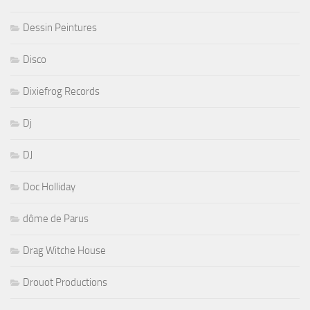
Dessin Peintures
Disco
Dixiefrog Records
Dj
DJ
Doc Holliday
dôme de Parus
Drag Witche House
Drouot Productions