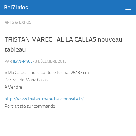
Bel7 Infos
Skip to content
ARTS & EXPOS
TRISTAN MARECHAL LA CALLAS nouveau
tableau
PAR
JEAN-PAUL
·
3 DÉCEMBRE 2013
« Ma Callas ». huile sur toile format 25*37 cm.
Portrait de Maria Callas.
A Vendre
http://www.tristan-marechal.cmonsite.fr/
Portraitiste sur commande