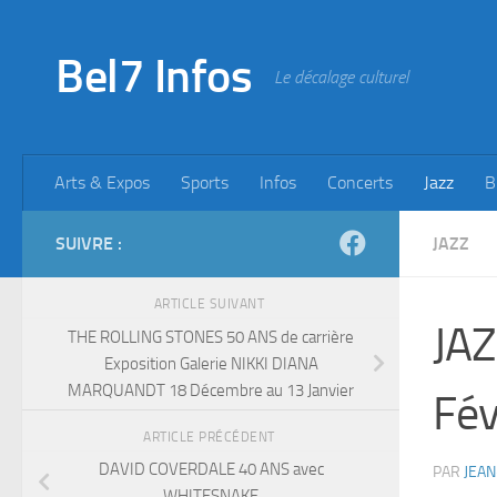
Skip to content
Bel7 Infos
Le décalage culturel
Arts & Expos
Sports
Infos
Concerts
Jazz
B
SUIVRE :
JAZZ
ARTICLE SUIVANT
JA
THE ROLLING STONES 50 ANS de carrière
Exposition Galerie NIKKI DIANA
MARQUANDT 18 Décembre au 13 Janvier
Fév
ARTICLE PRÉCÉDENT
DAVID COVERDALE 40 ANS avec
PAR
JEAN
WHITESNAKE