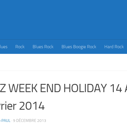
lues
Rock
Blues Rock
Blues Boogie Rock
Hard Rock
ZZ WEEK END HOLIDAY 14 
rier 2014
-PAUL
·
9 DÉCEMBRE 2013