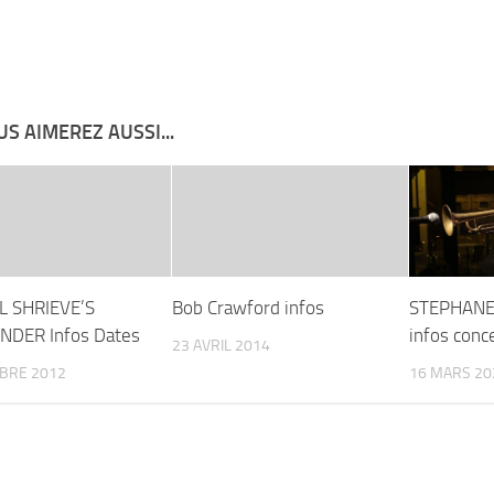
S AIMEREZ AUSSI...
L SHRIEVE’S
Bob Crawford infos
STEPHAN
NDER Infos Dates
infos conc
23 AVRIL 2014
BRE 2012
16 MARS 20