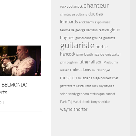
chanteur
rock bootleneck
duc des
chanteuse
coltrane
lombards
erick bamy
expo music
glenn
femme de george harrison
festival
hughes
golf drouot
groupe
guiariste
guitariste
herbie
hancock
janny loseth
jazz
joe louis walker
luther allison
john coghlan
Maalouma
miles davis
malien
murali coryell
musicien
musiciens
nilaja
norbert krief
E BELMONDO
pat travers
restaurant
rock
roy haynes
erts
salon
sandy gennaro
status quo
sunset
Paris
Taj Mahal
titanic
tony sheridan
21
wayne shorter