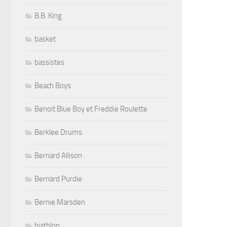
B.B. King
basket
bassistes
Beach Boys
Benoit Blue Boy et Freddie Roulette
Berklee Drums
Bernard Allison
Bernard Purdie
Bernie Marsden
biathlon