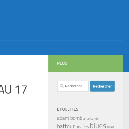
PLUS
Rechercher :
AU 17
ÉTIQUETTES
adam bomb
amar sundy
blues
batteur
beatles
blues