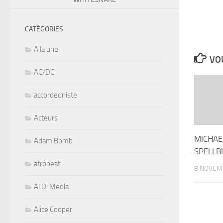
CATÉGORIES
A la une
VOU
AC/DC
accordeoniste
Acteurs
MICHAE
Adam Bomb
SPELLBI
afrobeat
8 NOVEM
Al Di Meola
Alice Cooper