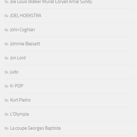
Joe Louis Walker Murali Coryell Amar Sundy
JOEL HOEKSTRA
John Coghlan
Johnnie Bassett
Jon Lord
judo
K-POP
Kurt Pietro
L'Olympia
La coupe Georges Baptiste