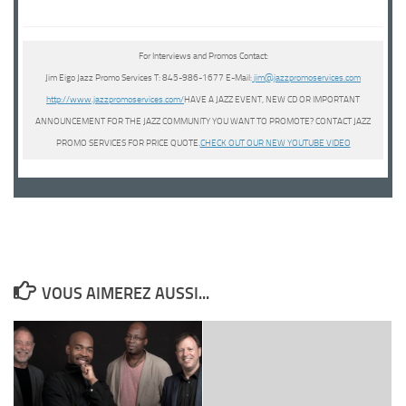
For Interviews and Promos Contact:
Jim Eigo Jazz Promo Services T: 845-986-1677 E-Mail:
j
im@jazzpromoservices.com
http://www.jazzpromoservices.com/
HAVE A JAZZ EVENT, NEW CD OR IMPORTANT
ANNOUNCEMENT FOR THE JAZZ COMMUNITY YOU WANT TO PROMOTE? CONTACT JAZZ
PROMO SERVICES FOR PRICE QUOTE.
CHECK OUT OUR NEW YOUTUBE VIDEO
VOUS AIMEREZ AUSSI...