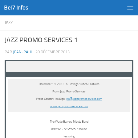
Bel7 Infos
Skip to content
JAZZ
JAZZ PROMO SERVICES 1
PAR
JEAN-PAUL
·
20 DÉCEMBRE 2013
December 19, 2013To: Listings/Critics/Features
From: Jazz Promo Services
Press Contact: Jim Eigo,
jim@jazzpromoservices.com
www.jazzpromoservices.com
The Wade Barnes Tribute Band
Word On The Street Ensemble
featuring