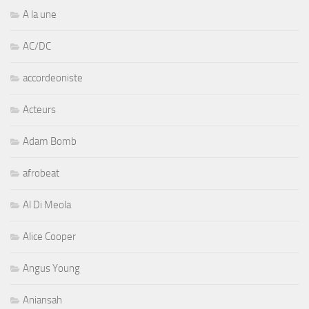
A la une
AC/DC
accordeoniste
Acteurs
Adam Bomb
afrobeat
Al Di Meola
Alice Cooper
Angus Young
Aniansah