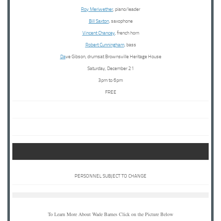
Roy Meriwether
, piano/leader
Bill Saxton
, saxophone
Vincent Chancey
, french horn
Robert Cunningham
, bass
Da
ve Gibson, drumsat Brownsville Heritage House
Saturday, December 21
3pm to 6pm
FREE
PERSONNEL SUBJECT TO CHANGE
To Learn More About Wade Barnes Click on the Picture Below