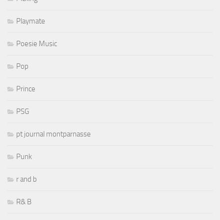
Playmate
Poesie Music
Pop
Prince
PSG
pt journal montparnasse
Punk
r and b
R& B