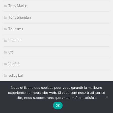
Tony Martin
Tony Sheridan
Tourisme
triathlon
ufc
Variété
volley ball
Whisbone Ash
Nous utilisons des cookies pour vous garantir la meilleure
expérience sur notre site web. Si vous continuez à utiliser ce
site, nous supposerons que vous en êtes satisfait.
Whitesnake
OK
Widespread Panic