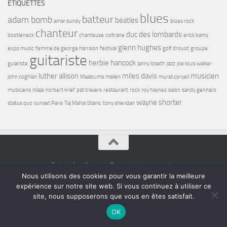
ÉTIQUETTES
blues
batteur
adam bomb
beatles
amar sundy
blues rock
chanteur
duc des lombards
bootleneck
chanteuse
coltrane
erick bamy
glenn hughes
expo music
femme de george harrison
festival
golf drouot
groupe
guitariste
herbie hancock
guiariste
janny loseth
jazz
joe louis walker
luther allison
miles davis
musicien
john coghlan
Maalouma
malien
murali coryell
musiciens
nilaja
norbert krief
pat travers
restaurant
rock
roy haynes
salon
sandy gennaro
wayne shorter
status quo
sunset Paris
Taj Mahal
titanic
tony sheridan
Bel7 Infos © 2026. Tous droits réservés.
Nous utilisons des cookies pour vous garantir la meilleure
Fièrement propulsé par
- Conçu par
Thème Hueman
expérience sur notre site web. Si vous continuez à utiliser ce
site, nous supposerons que vous en êtes satisfait.
OK