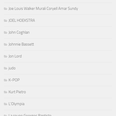
Joe Louis Walker Murali Coryell Amar Sundy
JOEL HOEKSTRA
John Coghlan
Johnnie Bassett
Jon Lord
judo
K-POP
Kurt Pietro
L'Olympia
La coupe Georges Baptiste