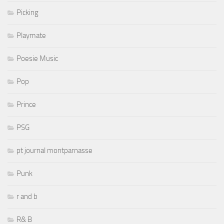
Picking
Playmate
Poesie Music
Pop
Prince
PSG
pt journal montparnasse
Punk
r and b
R& B