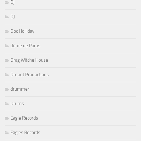
Dj
DJ
Doc Holliday
dôme de Parus
Drag Witche House
Drouot Productions
drummer
Drums
Eagle Records
Eagles Records