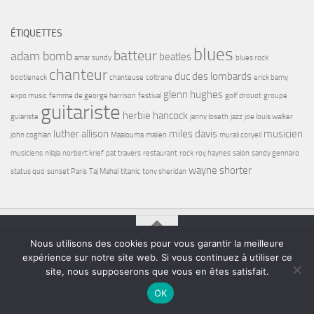
ÉTIQUETTES
blues
batteur
adam bomb
beatles
amar sundy
blues rock
chanteur
duc des lombards
bootleneck
chanteuse
coltrane
erick bamy
glenn hughes
expo music
femme de george harrison
festival
golf drouot
groupe
guitariste
herbie hancock
guiariste
janny loseth
jazz
joe louis walker
luther allison
miles davis
musicien
john coghlan
Maalouma
malien
murali coryell
musiciens
nilaja
norbert krief
pat travers
restaurant
rock
roy haynes
salon
sandy gennaro
wayne shorter
status quo
sunset Paris
Taj Mahal
titanic
tony sheridan
Nous utilisons des cookies pour vous garantir la meilleure
Bel7 Infos © 2026. Tous droits réservés.
expérience sur notre site web. Si vous continuez à utiliser ce
site, nous supposerons que vous en êtes satisfait.
Fièrement propulsé par
- Conçu par
Thème Hueman
OK