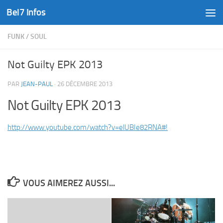
Bel7 Infos
Skip to content
FUNK
/
SOUL
Not Guilty EPK 2013
PAR
JEAN-PAUL
·
26 DÉCEMBRE 2013
Not Guilty EPK 2013
http://www.youtube.com/watch?v=elUBIe82RNA#!
VOUS AIMEREZ AUSSI...