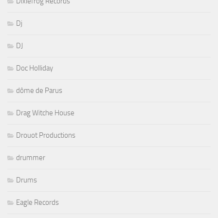
Dixiefrog Records
Dj
DJ
Doc Holliday
dôme de Parus
Drag Witche House
Drouot Productions
drummer
Drums
Eagle Records