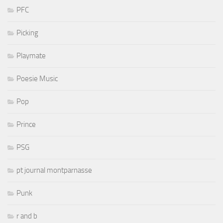
PFC
Picking
Playmate
Poesie Music
Pop
Prince
PSG
pt journal montparnasse
Punk
r and b