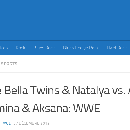
lues
Rock
Blues Rock
Blues Boogie Rock
Hard Rock
SPORTS
 Bella Twins & Natalya vs. 
mina & Aksana: WWE
-PAUL
·
27 DÉCEMBRE 2013