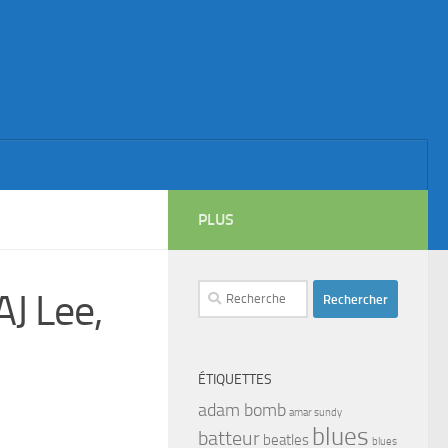
PLUS
Rechercher :
AJ Lee,
ÉTIQUETTES
adam bomb
amar sundy
blues
batteur
beatles
blues