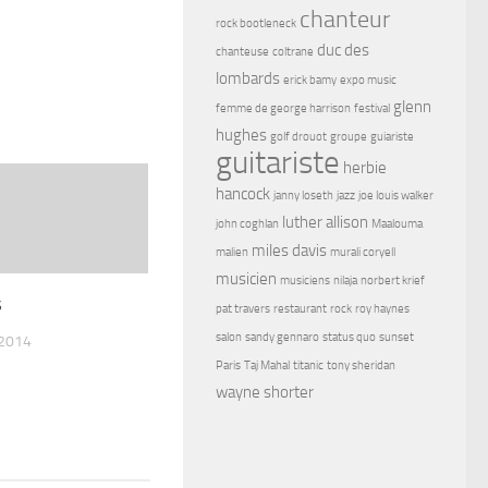
chanteur
rock bootleneck
duc des
chanteuse
coltrane
lombards
erick bamy
expo music
glenn
femme de george harrison
festival
hughes
golf drouot
groupe
guiariste
guitariste
herbie
hancock
janny loseth
jazz
joe louis walker
luther allison
john coghlan
Maalouma
miles davis
malien
murali coryell
musicien
musiciens
nilaja
norbert krief
s
pat travers
restaurant
rock
roy haynes
salon
sandy gennaro
status quo
sunset
 2014
Paris
Taj Mahal
titanic
tony sheridan
wayne shorter