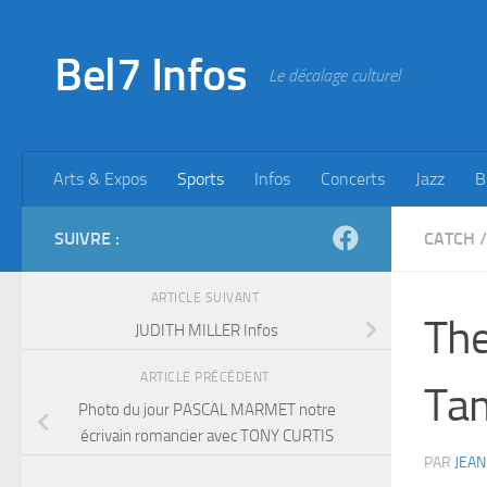
Skip to content
Bel7 Infos
Le décalage culturel
Arts & Expos
Sports
Infos
Concerts
Jazz
B
SUIVRE :
CATCH
/
ARTICLE SUIVANT
The
JUDITH MILLER Infos
ARTICLE PRÉCÉDENT
Ta
Photo du jour PASCAL MARMET notre
écrivain romancier avec TONY CURTIS
PAR
JEAN