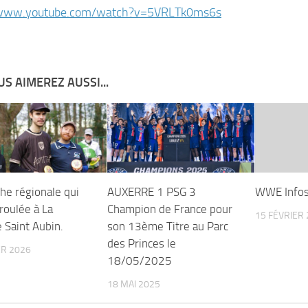
/www.youtube.com/watch?v=5VRLTk0ms6s
S AIMEREZ AUSSI...
he régionale qui
AUXERRE 1 PSG 3
WWE Info
roulée à La
Champion de France pour
15 FÉVRIER
 Saint Aubin.
son 13ème Titre au Parc
des Princes le
ER 2026
18/05/2025
18 MAI 2025