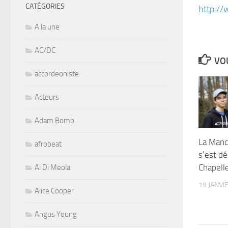
CATÉGORIES
http:/
A la une
AC/DC
VOU
accordeoniste
Acteurs
Adam Bomb
La Manc
afrobeat
s’est dé
Chapelle
Al Di Meola
19 JANVI
Alice Cooper
Angus Young