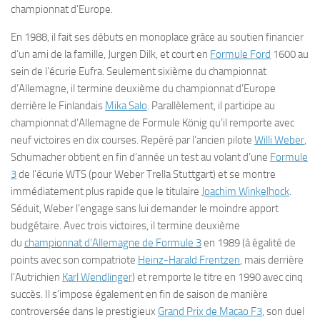
championnat d’Europe.
En 1988, il fait ses débuts en monoplace grâce au soutien financier
d’un ami de la famille, Jurgen Dilk, et court en
Formule Ford
1600 au
sein de l’écurie Eufra. Seulement sixième du championnat
d’Allemagne, il termine deuxième du championnat d’Europe
derrière le Finlandais
Mika Salo
. Parallèlement, il participe au
championnat d’Allemagne de Formule König qu’il remporte avec
neuf victoires en dix courses. Repéré par l’ancien pilote
Willi Weber
,
Schumacher obtient en fin d’année un test au volant d’une
Formule
3
de l’écurie WTS (pour Weber Trella Stuttgart) et se montre
immédiatement plus rapide que le titulaire
Joachim Winkelhock
.
Séduit, Weber l’engage sans lui demander le moindre apport
budgétaire. Avec trois victoires, il termine deuxième
du
championnat d’Allemagne de Formule 3
en 1989 (à égalité de
points avec son compatriote
Heinz-Harald Frentzen
, mais derrière
l’Autrichien
Karl Wendlinger
) et remporte le titre en 1990 avec cinq
succès. Il s’impose également en fin de saison de manière
controversée dans le prestigieux
Grand Prix de Macao F3
, son duel