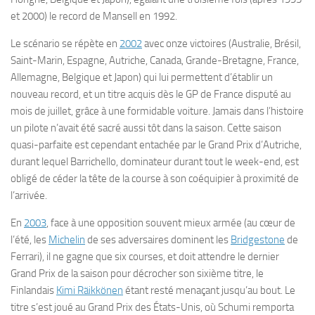
et 2000) le record de Mansell en 1992.
Le scénario se répète en
2002
avec onze victoires (Australie, Brésil,
Saint-Marin, Espagne, Autriche, Canada, Grande-Bretagne, France,
Allemagne, Belgique et Japon) qui lui permettent d’établir un
nouveau record, et un titre acquis dès le GP de France disputé au
mois de juillet, grâce à une formidable voiture. Jamais dans l’histoire
un pilote n’avait été sacré aussi tôt dans la saison. Cette saison
quasi-parfaite est cependant entachée par le Grand Prix d’Autriche,
durant lequel Barrichello, dominateur durant tout le week-end, est
obligé de céder la tête de la course à son coéquipier à proximité de
l’arrivée.
En
2003
, face à une opposition souvent mieux armée (au cœur de
l’été, les
Michelin
de ses adversaires dominent les
Bridgestone
de
Ferrari), il ne gagne que six courses, et doit attendre le dernier
Grand Prix de la saison pour décrocher son sixième titre, le
Finlandais
Kimi Räikkönen
étant resté menaçant jusqu’au bout. Le
titre s’est joué au Grand Prix des États-Unis, où Schumi remporta