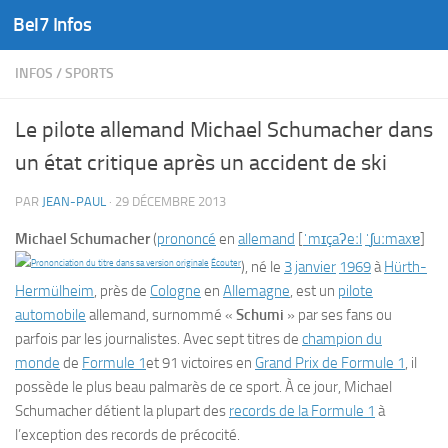
Bel7 Infos
Skip to content
INFOS
/
SPORTS
Le pilote allemand Michael Schumacher dans
un état critique après un accident de ski
PAR
JEAN-PAUL
·
29 DÉCEMBRE 2013
Michael Schumacher
(
prononcé
en
allemand
[
ˈ
m
ɪ
ç
a
ʔ
e
ː
l
ˈ
ʃ
u
ː
m
a
x
ɐ
]
Écouter
), né le
3
janvier
1969
à
Hürth-
Hermülheim
, près de
Cologne
en
Allemagne
, est un
pilote
automobile
allemand, surnommé «
Schumi
» par ses fans ou
parfois par les journalistes. Avec sept titres de
champion du
monde
de
Formule 1
et 91 victoires en
Grand Prix de Formule 1
, il
possède le plus beau palmarès de ce sport. À ce jour, Michael
Schumacher détient la plupart des
records de la Formule 1
à
l’exception des records de précocité.