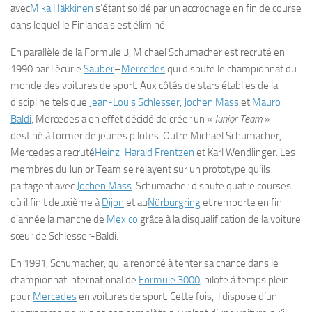
avec
Mika Häkkinen
s’étant soldé par un accrochage en fin de course
dans lequel le Finlandais est éliminé.
En parallèle de la Formule 3, Michael Schumacher est recruté en
1990 par l’écurie
Sauber
–
Mercedes
qui dispute le championnat du
monde des voitures de sport. Aux côtés de stars établies de la
discipline tels que
Jean-Louis Schlesser
,
Jochen Mass
et
Mauro
Baldi
, Mercedes a en effet décidé de créer un «
Junior Team
»
destiné à former de jeunes pilotes. Outre Michael Schumacher,
Mercedes a recruté
Heinz-Harald Frentzen
et Karl Wendlinger. Les
membres du Junior Team se relayent sur un prototype qu’ils
partagent avec
Jochen Mass
. Schumacher dispute quatre courses
où il finit deuxième à
Dijon
et au
Nürburgring
et remporte en fin
d’année la manche de
Mexico
grâce à la disqualification de la voiture
sœur de Schlesser-Baldi.
En 1991, Schumacher, qui a renoncé à tenter sa chance dans le
championnat international de
Formule 3000
, pilote à temps plein
pour
Mercedes
en voitures de sport. Cette fois, il dispose d’un