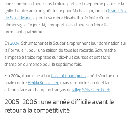
une superbe victoire, sous la pluie, parti de la septième place sur la
grille. Ce titre aura un goût triste pour Michael qui, lors du
Grand Prix
de Saint-Marin
, a perdu sa mère Elisabeth, décédée d’une
hémorragie. Ce jour-là, il remporta la victoire, son frère Ralf
terminant quatrième.
En
2004
, Schumacher et la Scuderia reprennent leur domination sur
la Formule 1, pour une saison de tous les records. Schumacher
s’impose à treize reprises sur dix-huit courses et est sacré
champion du monde pour la septième fois.
Fin 2004, il participe à la «
Race of Champions
» où il s’incline en
finale contre
Heikki Kovalainen
mais remporte son duel tant
attendu face au champion français de
rallye
Sébastien Loeb
.
2005-2006 : une année difficile avant le
retour à la compétitivité