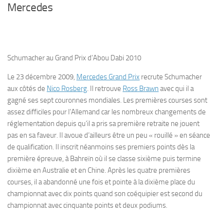
Mercedes
Schumacher au Grand Prix d’Abou Dabi 2010
Le 23 décembre 2009,
Mercedes Grand Prix
recrute Schumacher
aux côtés de
Nico Rosberg
. Il retrouve
Ross Brawn
avec qui il a
gagné ses sept couronnes mondiales. Les premières courses sont
assez difficiles pour l’Allemand car les nombreux changements de
réglementation depuis qu’il a pris sa première retraite ne jouent
pas en sa faveur. Il avoue d’ailleurs être un peu « rouillé » en séance
de qualification. Il inscrit néanmoins ses premiers points dès la
première épreuve, à Bahreïn où il se classe sixième puis termine
dixième en Australie et en Chine. Après les quatre premières
courses, il a abandonné une fois et pointe à la dixième place du
championnat avec dix points quand son coéquipier est second du
championnat avec cinquante points et deux podiums.