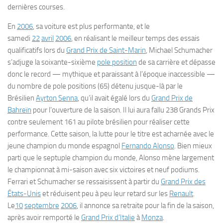
dernières courses.
En
2006
, sa voiture est plus performante, et le
samedi
22
avril
2006
, en réalisant le meilleur temps des essais
qualificatifs lors du
Grand Prix de Saint-Marin
, Michael Schumacher
s’adjuge la soixante-sixième
pole position
de sa carrière et dépasse
donc le record — mythique et paraissant à l’époque inaccessible —
du nombre de pole positions (65) détenu jusque-là par le
Brésilien
Ayrton Senna
, qu’il avait égalé lors du
Grand Prix de
Bahreïn
pour l’ouverture de la saison. Il lui aura fallu 238 Grands Prix
contre seulement 161 au pilote brésilien pour réaliser cette
performance. Cette saison, la lutte pour le titre est acharnée avec le
jeune champion du monde espagnol
Fernando Alonso
. Bien mieux
parti que le septuple champion du monde, Alonso mène largement
le championnat à mi-saison avec six victoires et neuf podiums.
Ferrari et Schumacher se ressaisissent à partir du
Grand Prix des
États-Unis
et réduisent peu à peu leur retard sur les
Renault
.
Le
10
septembre
2006
, il annonce sa retraite pour la fin de la saison,
après avoir remporté le
Grand Prix d’Italie
à
Monza
.