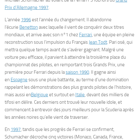
Michael Schumacher au volant de la Ferrari F310B lors du
Grand
Prix d’Allemagne 1997
.
L’année
1996
est l’année du changement. Il abandonne
l’écurie
Benetton
avec laquelle il vient de conquérir deux titres
mondiaux, et arrive avec son n°1 chez
Ferrari
, une équipe en pleine
reconstruction sous l’impulsion du Français
Jean Todt
. Pari osé, qui
mettra quelque temps avant de s’avérer gagnant. Malgré une
voiture peu efficace, il parvient à atteindre la troisième place du
championnat des pilotes, en remportant trois Grands Prix, une
première pour Ferrari depuis la
saison 1990
. Il gagne ainsi
en
Espagne
sous une pluie battante, au terme d’une domination
rappelant les démonstrations des plus grands pilotes de l’histoire,
mais aussi en
Belgique
et surtout en
Italie
, devant des milliers de
tifosi en délire. Ces derniers ont trouvé leur nouvelle idole, et
commencent à entrevoir des jours meilleurs pour la Scuderia après
les années noires qu’elle vient de traverser.
En
1997
, tandis que les progrès de Ferrari se confirment,
Schumacher décroche cinq victoires (Monaco, Canada, France,