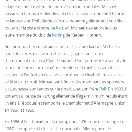
adapte un petit moteur de moto à son kart à pédales. Michael
passe son temps à rouler devant chez lui jusqu’au jour où il heurte
un lampadaire. Rolf décide alors d’amener régulièrement son fils
rouler sur la piste proche de
Kerpen
. Michael deviendra le plus
jeune membre du club de
karting
de Kerpen-Horrem.
Rolf Schumacher construira le premier « vrai » kart de Michael à
l’aide de pièces d’occasion et celui-ci gagne son premier
championnat du club à l’âge de six ans. Pour permettre à son fils de
courir, Rolf prend un deuxième emploi sur la piste, assurant la
location et l’entretien des karts, son épouse Elisabeth travaille à la
cafétéria du circuit. Michael, aidé financièrement par des sponsors
locaux, passe son temps sur le circuit avec son frère
Ralf
. En 1983, il
obtient sa licence de karting allemande (l’âge minimum requis étant
14 ans à l’époque) et remporte le championnat d’Allemagne junior
en 1984 et 1985.
En 1986, il finit troisième du championnat d’Europe de karting et en
1987 il remporte à la fois le championnat d’Allemagne et le