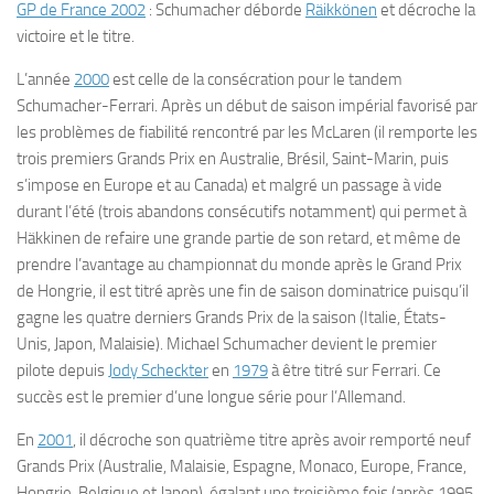
GP de France 2002
: Schumacher déborde
Räikkönen
et décroche la
victoire et le titre.
L’année
2000
est celle de la consécration pour le tandem
Schumacher-Ferrari. Après un début de saison impérial favorisé par
les problèmes de fiabilité rencontré par les McLaren (il remporte les
trois premiers Grands Prix en Australie, Brésil, Saint-Marin, puis
s’impose en Europe et au Canada) et malgré un passage à vide
durant l’été (trois abandons consécutifs notamment) qui permet à
Häkkinen de refaire une grande partie de son retard, et même de
prendre l’avantage au championnat du monde après le Grand Prix
de Hongrie, il est titré après une fin de saison dominatrice puisqu’il
gagne les quatre derniers Grands Prix de la saison (Italie, États-
Unis, Japon, Malaisie). Michael Schumacher devient le premier
pilote depuis
Jody Scheckter
en
1979
à être titré sur Ferrari. Ce
succès est le premier d’une longue série pour l’Allemand.
En
2001
, il décroche son quatrième titre après avoir remporté neuf
Grands Prix (Australie, Malaisie, Espagne, Monaco, Europe, France,
Hongrie, Belgique et Japon), égalant une troisième fois (après 1995