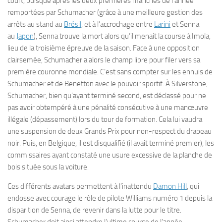
court, puisque après les deux premières manches de l’année
remportées par Schumacher (grâce à une meilleure gestion des
arrêts au stand au
Brésil
, et à l’accrochage entre
Larini
et Senna
au
Japon
), Senna trouve la mort alors qu’il menait la course à Imola,
lieu de la troisième épreuve de la saison. Face à une opposition
clairsemée, Schumacher a alors le champ libre pour filer vers sa
première couronne mondiale. C’est sans compter sur les ennuis de
Schumacher et de Benetton avec le pouvoir sportif. À Silverstone,
Schumacher, bien qu’ayant terminé second, est déclassé pour ne
pas avoir obtempéré à une pénalité consécutive à une manœuvre
illégale (dépassement) lors du tour de formation. Cela lui vaudra
une suspension de deux Grands Prix pour non-respect du drapeau
noir. Puis, en Belgique, il est disqualifié (il avait terminé premier), les
commissaires ayant constaté une usure excessive de la planche de
bois située sous la voiture.
Ces différents avatars permettent à l’inattendu
Damon Hill
, qui
endosse avec courage le rôle de pilote Williams numéro 1 depuis la
disparition de Senna, de revenir dans la lutte pour le titre.