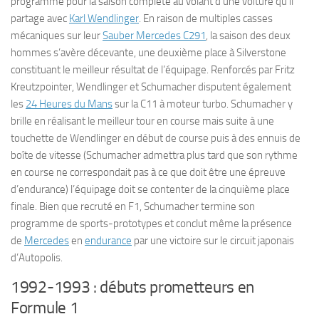
programme pour la saison complète au volant d’une voiture qu’il
partage avec
Karl Wendlinger
. En raison de multiples casses
mécaniques sur leur
Sauber Mercedes C291
, la saison des deux
hommes s’avère décevante, une deuxième place à Silverstone
constituant le meilleur résultat de l’équipage. Renforcés par Fritz
Kreutzpointer, Wendlinger et Schumacher disputent également
les
24 Heures du Mans
sur la C11 à moteur turbo. Schumacher y
brille en réalisant le meilleur tour en course mais suite à une
touchette de Wendlinger en début de course puis à des ennuis de
boîte de vitesse (Schumacher admettra plus tard que son rythme
en course ne correspondait pas à ce que doit être une épreuve
d’endurance) l’équipage doit se contenter de la cinquième place
finale. Bien que recruté en F1, Schumacher termine son
programme de sports-prototypes et conclut même la présence
de
Mercedes
en
endurance
par une victoire sur le circuit japonais
d’Autopolis.
1992-1993 : débuts prometteurs en
Formule 1