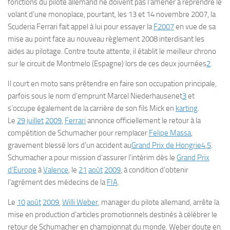
fonctions du pilote allemand ne doivent pas l’amener à reprendre le
volant d’une monoplace, pourtant, les 13 et 14 novembre 2007, la
Scuderia Ferrari fait appel à lui pour essayer la
F2007
en vue de sa
mise au point face au nouveau règlement 2008 interdisant les
aides au pilotage. Contre toute attente, il établit le meilleur chrono
sur le circuit de Montmelo (Espagne) lors de ces deux journées
2
.
Il court en moto sans prétendre en faire son occupation principale,
parfois sous le nom d’emprunt Marcel Niederhausenet
3
et
s’occupe également de la carrière de son fils Mick en
karting
.
Le
29
juillet
2009
,
Ferrari
annonce officiellement le retour à la
compétition de Schumacher pour remplacer
Felipe Massa
,
gravement blessé lors d’un accident au
Grand Prix de Hongrie
4
,
5
.
Schumacher a pour mission d’assurer l’intérim dès le
Grand Prix
d’Europe
à
Valence
, le
21
août
2009
, à condition d’obtenir
l’agrément des médecins de la
FIA
.
Le
10
août
2009
,
Willi Weber
, manager du pilote allemand, arrête la
mise en production d’articles promotionnels destinés à célébrer le
retour de Schumacher en championnat du monde. Weber doute en