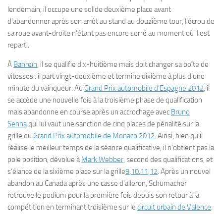
lendemain, il occupe une solide deuxième place avant
d’abandonner après son arrêt au stand au douzième tour, l’écrou de
sa roue avant-droite n’étant pas encore serré au moment où il est
reparti.
À
Bahreïn
, il se qualifie dix-huitième mais doit changer sa boîte de
vitesses : il part vingt-deuxième et termine dixième à plus d’une
minute du vainqueur. Au
Grand Prix automobile d’Espagne 2012
, il
se accède une nouvelle fois à la troisième phase de qualification
mais abandonne en course après un accrochage avec
Bruno
Senna
qui lui vaut une sanction de cinq places de pénalité sur la
grille du
Grand Prix automobile de Monaco 2012
. Ainsi, bien qu’il
réalise le meilleur temps de la séance qualificative, il n’obtient pas la
pole position, dévolue à
Mark Webber
, second des qualifications, et
s’élance de la sixième place sur la grille
9
,
10
,
11
,
12
. Après un nouvel
abandon au Canada après une casse d’aileron, Schumacher
retrouve le podium pour la première fois depuis son retour à la
compétition en terminant troisième sur le
circuit urbain de Valence
.