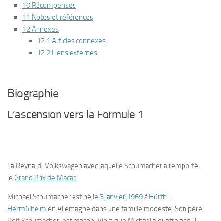
10 Récompenses
11 Notes et références
12 Annexes
12.1 Articles connexes
12.2 Liens externes
Biographie
L’ascension vers la Formule 1
La Reynard-Volkswagen avec laquelle Schumacher a remporté
le
Grand Prix de Macao
.
Michael Schumacher est né le
3 janvier
1969
à
Hürth-
Hermülheim
en Allemagne dans une famille modeste. Son père,
Rolf Schumacher, est maçon. Alors que Michael a quatre ans, il