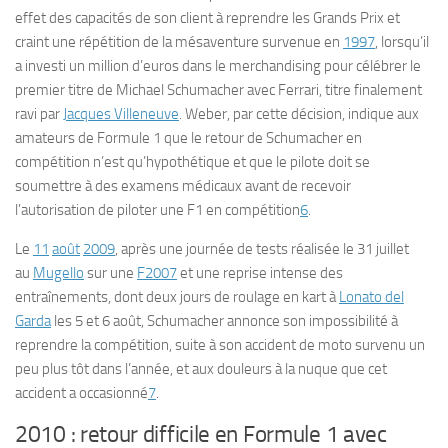
effet des capacités de son client à reprendre les Grands Prix et
craint une répétition de la mésaventure survenue en
1997
, lorsqu’il
a investi un million d’euros dans le merchandising pour célébrer le
premier titre de Michael Schumacher avec Ferrari, titre finalement
ravi par
Jacques Villeneuve
. Weber, par cette décision, indique aux
amateurs de Formule 1 que le retour de Schumacher en
compétition n’est qu’hypothétique et que le pilote doit se
soumettre à des examens médicaux avant de recevoir
l’autorisation de piloter une F1 en compétition
6
.
Le
11
août
2009
, après une journée de tests réalisée le 31 juillet
au
Mugello
sur une
F2007
et une reprise intense des
entraînements, dont deux jours de roulage en kart à
Lonato del
Garda
les 5 et 6 août, Schumacher annonce son impossibilité à
reprendre la compétition, suite à son accident de moto survenu un
peu plus tôt dans l’année, et aux douleurs à la nuque que cet
accident a occasionné
7
.
2010 : retour difficile en Formule 1 avec