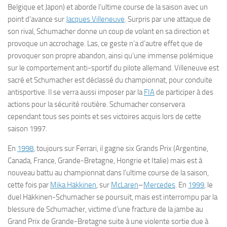
Belgique et Japon) et aborde l’ultime course de la saison avec un
point d’avance sur
Jacques Villeneuve
. Surpris par une attaque de
son rival, Schumacher donne un coup de volant en sa direction et
provoque un accrochage. Las, ce geste n’a d’autre effet que de
provoquer son propre abandon, ainsi qu’une immense polémique
sur le comportement anti-sportif du pilote allemand. Villeneuve est
sacré et Schumacher est déclassé du championnat, pour conduite
antisportive. Il se verra aussi imposer par la
FIA
de participer à des
actions pour la sécurité routière. Schumacher conservera
cependant tous ses points et ses victoires acquis lors de cette
saison 1997.
En
1998
, toujours sur Ferrari, il gagne six Grands Prix (Argentine,
Canada, France, Grande-Bretagne, Hongrie et Italie) mais est à
nouveau battu au championnat dans l’ultime course de la saison,
cette fois par
Mika Häkkinen
, sur
McLaren
–
Mercedes
. En
1999
, le
duel Häkkinen-Schumacher se poursuit, mais est interrompu par la
blessure de Schumacher, victime d’une fracture de la jambe au
Grand Prix de Grande-Bretagne suite à une violente sortie due à