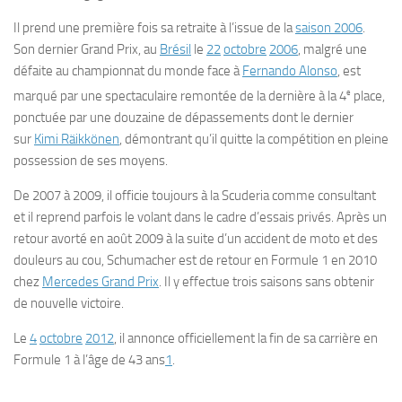
Il prend une première fois sa retraite à l’issue de la
saison 2006
.
Son dernier Grand Prix, au
Brésil
le
22
octobre
2006
, malgré une
défaite au championnat du monde face à
Fernando Alonso
, est
e
marqué par une spectaculaire remontée de la dernière à la 4
place,
ponctuée par une douzaine de dépassements dont le dernier
sur
Kimi Räikkönen
, démontrant qu’il quitte la compétition en pleine
possession de ses moyens.
De 2007 à 2009, il officie toujours à la Scuderia comme consultant
et il reprend parfois le volant dans le cadre d’essais privés. Après un
retour avorté en août 2009 à la suite d’un accident de moto et des
douleurs au cou, Schumacher est de retour en Formule 1 en 2010
chez
Mercedes Grand Prix
. Il y effectue trois saisons sans obtenir
de nouvelle victoire.
Le
4
octobre
2012
, il annonce officiellement la fin de sa carrière en
Formule 1 à l’âge de 43 ans
1
.