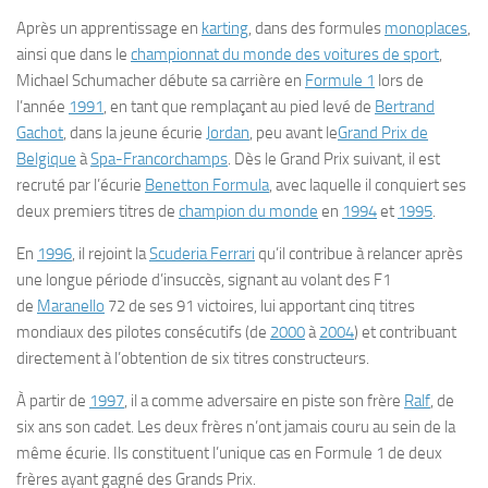
Après un apprentissage en
karting
, dans des formules
monoplaces
,
ainsi que dans le
championnat du monde des voitures de sport
,
Michael Schumacher débute sa carrière en
Formule 1
lors de
l’année
1991
, en tant que remplaçant au pied levé de
Bertrand
Gachot
, dans la jeune écurie
Jordan
, peu avant le
Grand Prix de
Belgique
à
Spa-Francorchamps
. Dès le Grand Prix suivant, il est
recruté par l’écurie
Benetton Formula
, avec laquelle il conquiert ses
deux premiers titres de
champion du monde
en
1994
et
1995
.
En
1996
, il rejoint la
Scuderia Ferrari
qu’il contribue à relancer après
une longue période d’insuccès, signant au volant des F1
de
Maranello
72 de ses 91 victoires, lui apportant cinq titres
mondiaux des pilotes consécutifs (de
2000
à
2004
) et contribuant
directement à l’obtention de six titres constructeurs.
À partir de
1997
, il a comme adversaire en piste son frère
Ralf
, de
six ans son cadet. Les deux frères n’ont jamais couru au sein de la
même écurie. Ils constituent l’unique cas en Formule 1 de deux
frères ayant gagné des Grands Prix.