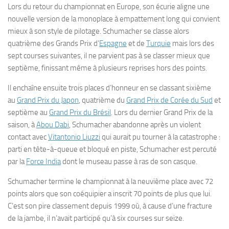
Lors du retour du championnat en Europe, son écurie aligne une
nouvelle version de la monoplace à empattement long qui convient
mieux à son style de pilotage. Schumacher se classe alors
quatrième des Grands Prix d’
Espagne
et de
Turquie
mais lors des
sept courses suivantes, il ne parvient pas à se classer mieux que
septième, finissant même à plusieurs reprises hors des points.
Il enchaîne ensuite trois places d’honneur en se classant sixième
au
Grand Prix du Japon
, quatrième du
Grand Prix de Corée du Sud
et
septième au
Grand Prix du Brésil
. Lors du dernier Grand Prix de la
saison, à
Abou Dabi
, Schumacher abandonne après un violent
contact avec
Vitantonio Liuzzi
qui aurait pu tourner à la catastrophe :
parti en tête-à-queue et bloqué en piste, Schumacher est percuté
par la
Force India
dont le museau passe à ras de son casque.
Schumacher termine le championnat à la neuvième place avec 72
points alors que son coéquipier a inscrit 70 points de plus que lui.
C’est son pire classement depuis 1999 où, à cause d’une fracture
de la jambe, il n’avait participé qu’à six courses sur seize.