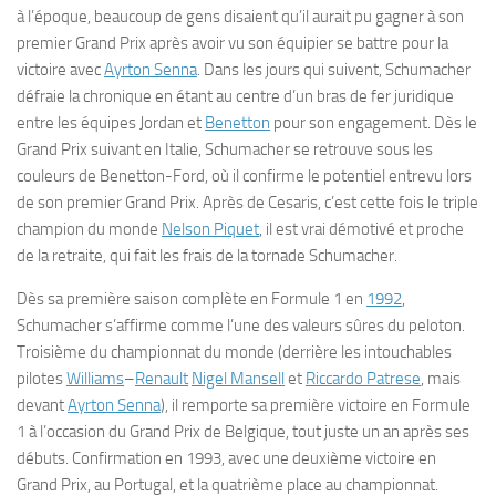
à l’époque, beaucoup de gens disaient qu’il aurait pu gagner à son
premier Grand Prix après avoir vu son équipier se battre pour la
victoire avec
Ayrton Senna
. Dans les jours qui suivent, Schumacher
défraie la chronique en étant au centre d’un bras de fer juridique
entre les équipes Jordan et
Benetton
pour son engagement. Dès le
Grand Prix suivant en Italie, Schumacher se retrouve sous les
couleurs de Benetton-Ford, où il confirme le potentiel entrevu lors
de son premier Grand Prix. Après de Cesaris, c’est cette fois le triple
champion du monde
Nelson Piquet
, il est vrai démotivé et proche
de la retraite, qui fait les frais de la tornade Schumacher.
Dès sa première saison complète en Formule 1 en
1992
,
Schumacher s’affirme comme l’une des valeurs sûres du peloton.
Troisième du championnat du monde (derrière les intouchables
pilotes
Williams
–
Renault
Nigel Mansell
et
Riccardo Patrese
, mais
devant
Ayrton Senna
), il remporte sa première victoire en Formule
1 à l’occasion du Grand Prix de Belgique, tout juste un an après ses
débuts. Confirmation en 1993, avec une deuxième victoire en
Grand Prix, au Portugal, et la quatrième place au championnat.