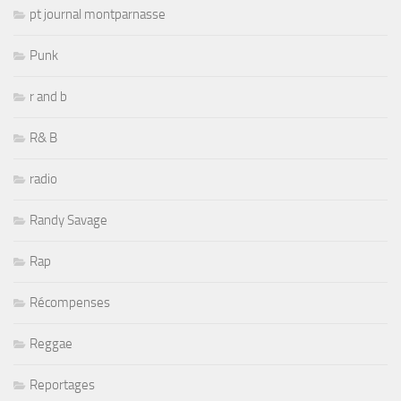
pt journal montparnasse
Punk
r and b
R& B
radio
Randy Savage
Rap
Récompenses
Reggae
Reportages