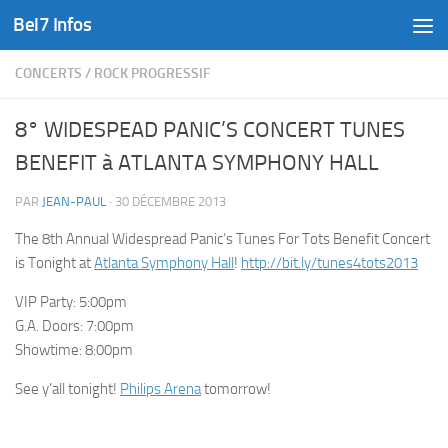
Bel7 Infos
Skip to content
CONCERTS
/
ROCK PROGRESSIF
8° WIDESPEAD PANIC’S CONCERT TUNES
BENEFIT à ATLANTA SYMPHONY HALL
PAR
JEAN-PAUL
·
30 DÉCEMBRE 2013
The 8th Annual Widespread Panic’s Tunes For Tots Benefit Concert
is Tonight at
Atlanta Symphony Hall
!
http://bit.ly/tunes4tots2013
VIP Party: 5:00pm
G.A. Doors: 7:00pm
Showtime: 8:00pm
See y’all tonight!
Philips Arena
tomorrow!