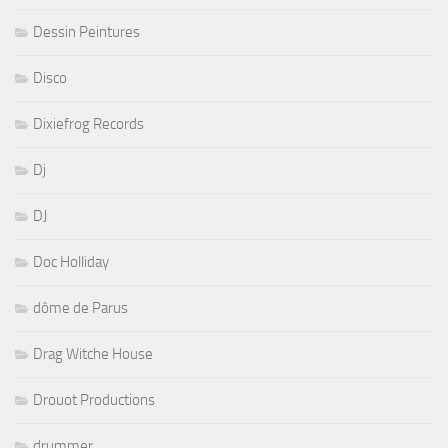
Dessin Peintures
Disco
Dixiefrog Records
Dj
DJ
Doc Holliday
dôme de Parus
Drag Witche House
Drouot Productions
drummer