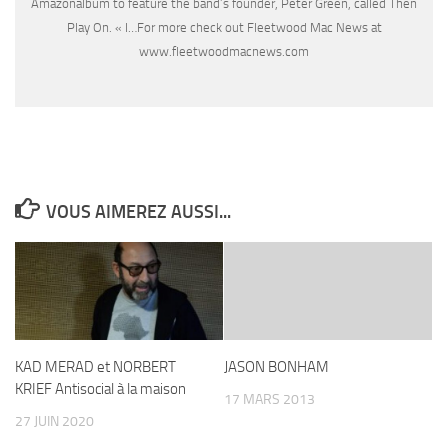
Amazonalbum to feature the band’s founder, Peter Green, called Then
Play On. « I…For more check out Fleetwood Mac News at
www.fleetwoodmacnews.com
VOUS AIMEREZ AUSSI...
KAD MERAD et NORBERT
JASON BONHAM
KRIEF Antisocial à la maison
17 MARS 2013
27 JUIN 2020