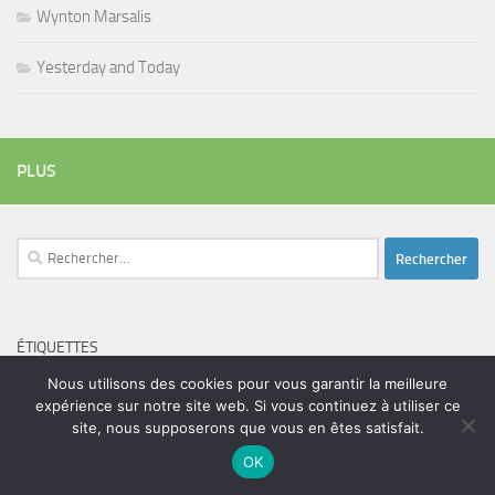
Wynton Marsalis
Yesterday and Today
PLUS
Rechercher :
ÉTIQUETTES
blues
batteur
adam bomb
Nous utilisons des cookies pour vous garantir la meilleure
beatles
amar sundy
blues rock
expérience sur notre site web. Si vous continuez à utiliser ce
chanteur
duc des lombards
bootleneck
chanteuse
coltrane
erick bamy
site, nous supposerons que vous en êtes satisfait.
glenn hughes
expo music
femme de george harrison
festival
golf drouot
groupe
OK
guitariste
herbie hancock
guiariste
janny loseth
jazz
joe louis walker