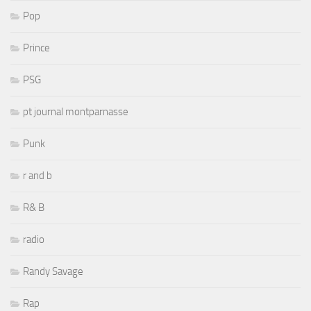
Pop
Prince
PSG
pt journal montparnasse
Punk
r and b
R& B
radio
Randy Savage
Rap