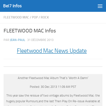
Bel7 Infos
Skip to content
FLEETWOOD MAC
/
POP
/
ROCK
FLEETWOOD MAC Infos
PAR
JEAN-PAUL
·
31 DÉCEMBRE 2013
Fleetwood Mac News Update
Another Fleetwood Mac Album That’s ‘Worth A Damn’
Posted: 30 Dec 2013 11:09 AM PST
This year saw the reissue of two vintage albums by Fleetwood Mac: the
hugely popular Rumours,and the last Then Play On Re-issue Available at