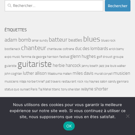
Rechercher :
ÉTIQUETTES
blues
batteur
adam bomb
beatles
amar sundy
blues rock
chanteur
duc des lombards
bootleneck
chanteuse
coltrane
erick bamy
glenn hughes
expo music
femme de george harrison
festival
golf drouot
groupe
guitariste
herbie hancock
guiariste
janny loseth
jazz
joe louis walker
luther allison
miles davis
musicien
john coghlan
Maalouma
malien
murali coryell
musiciens
nilaja
norbert krief
pat travers
restaurant
rock
roy haynes
salon
sandy gennaro
wayne shorter
status quo
sunset Paris
Taj Mahal
titanic
tony sheridan
Nous utilisons des cookies pour vous garantir la meilleure
expérience sur notre site web. Si vous continuez à utiliser ce
site, nous supposerons que vous en êtes satisfait.
OK
Bel7 Infos © 2026. Tous droits réservés.