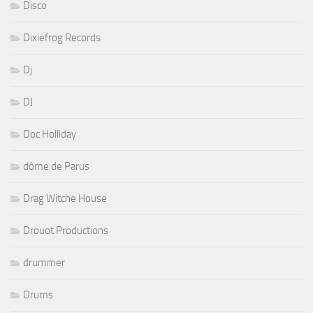
Disco
Dixiefrog Records
Dj
DJ
Doc Holliday
dôme de Parus
Drag Witche House
Drouot Productions
drummer
Drums