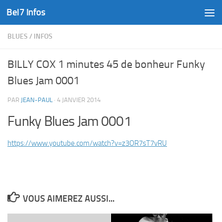
Bel7 Infos
Skip to content
BLUES
/
INFOS
BILLY COX 1 minutes 45 de bonheur Funky
Blues Jam 0001
PAR
JEAN-PAUL
·
4 JANVIER 2014
Funky Blues Jam 0001
https://www.youtube.com/watch?v=z3OR7sT7vRU
VOUS AIMEREZ AUSSI...