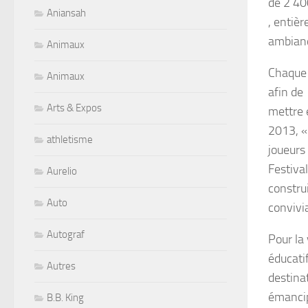
de 2 4
Aniansah
, entiè
ambianc
Animaux
Chaque 
Animaux
afin de
Arts & Expos
mettre 
2013, «
athletisme
joueurs
Festival
Aurelio
constru
Auto
convivia
Autograf
Pour la 
éducati
Autres
destinat
émancip
B.B. King