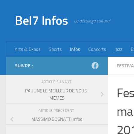
Skip to content
Bel7 Infos
Le décalage culturel
Arts & Expos
Sports
Infos
Concerts
Jazz
B
SUIVRE :
FESTIV
ARTICLE SUIVANT
Fes
PAULINE LE MEILLEUR DE NOUS-
MEMES
mar
ARTICLE PRÉCÉDENT
MASSIMO BOGNATTI Infos
20