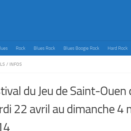
lues
Rock
Blues Rock
Blues Boogie Rock
Hard Rock
ALS
/
INFOS
tival du Jeu de Saint-Ouen
di 22 avril au dimanche 4 
14