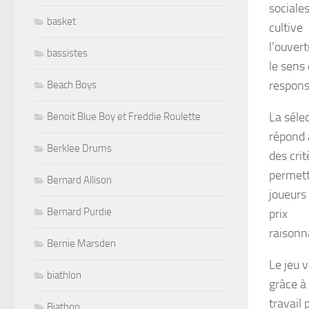
sociales
basket
cultive
l’ouver
bassistes
le sens
respons
Beach Boys
La séle
Benoit Blue Boy et Freddie Roulette
répond 
Berklee Drums
des crit
permett
Bernard Allison
joueurs
Bernard Purdie
prix
raisonn
Bernie Marsden
Le jeu 
biathlon
grâce à
travail
Biathon