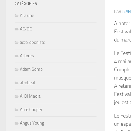
CATÉGORIES
PAR
JEAN
A la une
A noter
AC/DC
Festiva
du mard
accordeoniste
Le Fest
Acteurs
4 mai a
Complex
Adam Bomb
masque
afrobeat
A reten
Festiva
Al Di Meola
jeu est 
Alice Cooper
Le Fest
Angus Young
un esp