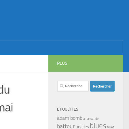
PLUS
Rechercher :
 du
mai
ÉTIQUETTES
adam bomb
amar sundy
blues
batteur
beatles
blues