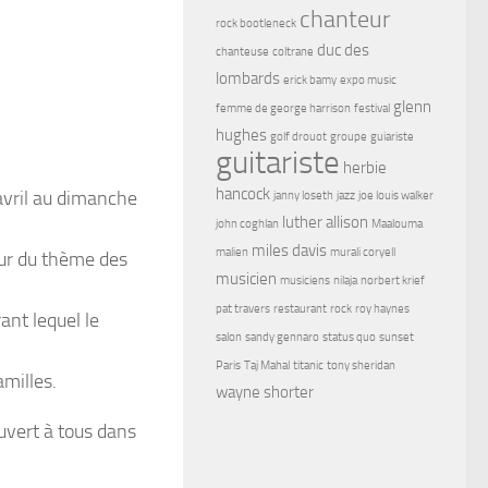
chanteur
rock bootleneck
duc des
chanteuse
coltrane
lombards
erick bamy
expo music
glenn
femme de george harrison
festival
hughes
golf drouot
groupe
guiariste
guitariste
herbie
hancock
avril au dimanche
janny loseth
jazz
joe louis walker
luther allison
john coghlan
Maalouma
miles davis
malien
murali coryell
our du thème des
musicien
musiciens
nilaja
norbert krief
pat travers
restaurant
rock
roy haynes
ant lequel le
salon
sandy gennaro
status quo
sunset
Paris
Taj Mahal
titanic
tony sheridan
amilles.
wayne shorter
uvert à tous dans