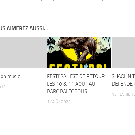
S AIMEREZ AUSSI...
Lon music
FESTI’PAL EST DE RETOUR
SHAOLIN 
LES 10 & 11 AOÛT AU
DEFENDER
014
PARC PALEOPOLIS !
13 FÉVRIER
1 AOÛT 2024