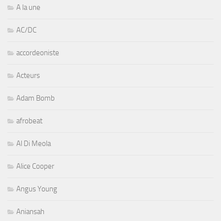
A la une
AC/DC
accordeoniste
Acteurs
Adam Bomb
afrobeat
Al Di Meola
Alice Cooper
Angus Young
Aniansah