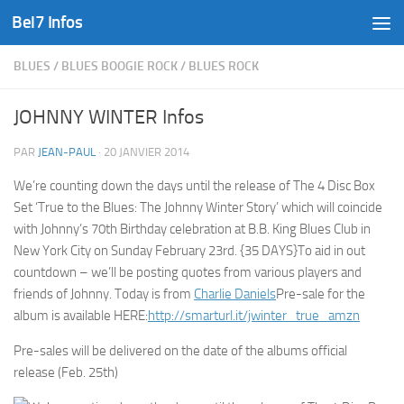
Bel7 Infos
Skip to content
BLUES
/
BLUES BOOGIE ROCK
/
BLUES ROCK
JOHNNY WINTER Infos
PAR
JEAN-PAUL
·
20 JANVIER 2014
We’re counting down the days until the release of The 4 Disc Box
Set ‘True to the Blues: The Johnny Winter Story’ which will coincide
with Johnny’s 70th Birthday celebration at B.B. King Blues Club in
New York City on Sunday February 23rd. {35 DAYS}To aid in out
countdown – we’ll be posting quotes from various players and
friends of Johnny. Today is from
Charlie Daniels
Pre-sale for the
album is available HERE:
http://smarturl.it/jwinter_true_amzn
Pre-sales will be delivered on the date of the albums official
release (Feb. 25th)