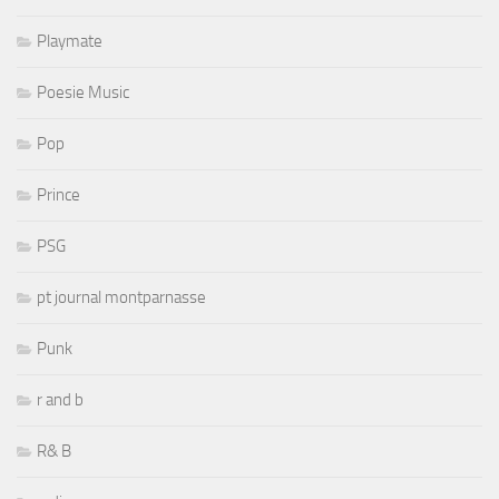
Playmate
Poesie Music
Pop
Prince
PSG
pt journal montparnasse
Punk
r and b
R& B