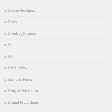
Dessin Peintures
Disco
Dixiefrog Records
Dj
DJ
Doc Holliday
dôme de Parus
Drag Witche House
Drouot Productions