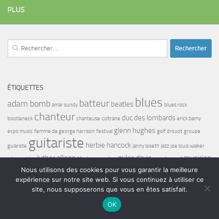
PLUS
Rechercher :
ÉTIQUETTES
blues
batteur
adam bomb
beatles
amar sundy
blues rock
chanteur
duc des lombards
bootleneck
chanteuse
coltrane
erick bamy
glenn hughes
expo music
femme de george harrison
festival
golf drouot
groupe
guitariste
herbie hancock
guiariste
janny loseth
jazz
joe louis walker
luther allison
miles davis
musicien
john coghlan
Maalouma
malien
murali coryell
Nous utilisons des cookies pour vous garantir la meilleure
musiciens
nilaja
norbert krief
pat travers
restaurant
rock
roy haynes
salon
sandy gennaro
expérience sur notre site web. Si vous continuez à utiliser ce
wayne shorter
status quo
sunset Paris
Taj Mahal
titanic
tony sheridan
site, nous supposerons que vous en êtes satisfait.
OK