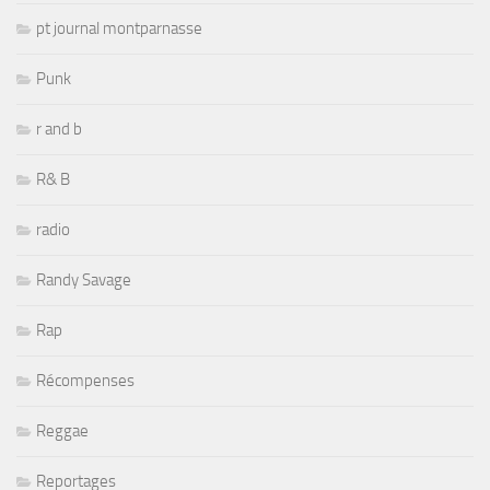
pt journal montparnasse
Punk
r and b
R& B
radio
Randy Savage
Rap
Récompenses
Reggae
Reportages