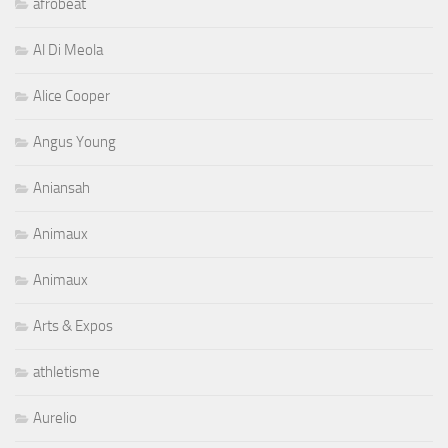
afrobeat
Al Di Meola
Alice Cooper
Angus Young
Aniansah
Animaux
Animaux
Arts & Expos
athletisme
Aurelio