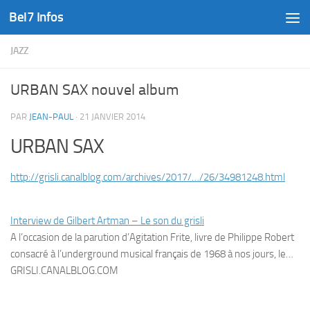
Bel7 Infos
Skip to content
JAZZ
URBAN SAX nouvel album
PAR
JEAN-PAUL
·
21 JANVIER 2014
URBAN SAX
http://grisli.canalblog.com/archives/2017/…/26/34981248.html
Interview de Gilbert Artman – Le son du grisli
A l’occasion de la parution d’Agitation Frite, livre de Philippe Robert
consacré à l’underground musical français de 1968 à nos jours, le…
GRISLI.CANALBLOG.COM