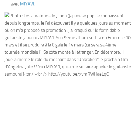
— avec
MIYAVI
.