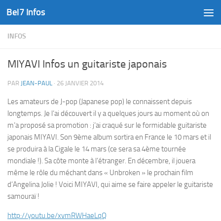
Bel7 Infos
Skip to content
INFOS
MIYAVI Infos un guitariste japonais
PAR
JEAN-PAUL
·
26 JANVIER 2014
Les amateurs de J-pop (Japanese pop) le connaissent depuis
longtemps. Je l’ai découvert il y a quelques jours au moment où on
m’a proposé sa promotion : j’ai craqué sur le formidable guitariste
japonais MIYAVI. Son 9ème album sortira en France le 10 mars et il
se produira à la Cigale le 14 mars (ce sera sa 4ème tournée
mondiale !). Sa côte monte à l’étranger. En décembre, il jouera
même le rôle du méchant dans « Unbroken » le prochain film
d’Angelina Jolie ! Voici MIYAVI, qui aime se faire appeler le guitariste
samouraï !
http://youtu.be/xvmRWHaeLqQ