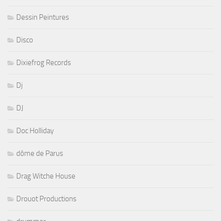
Dessin Peintures
Disco
Dixiefrog Records
Dj
DJ
Doc Holliday
dôme de Parus
Drag Witche House
Drouot Productions