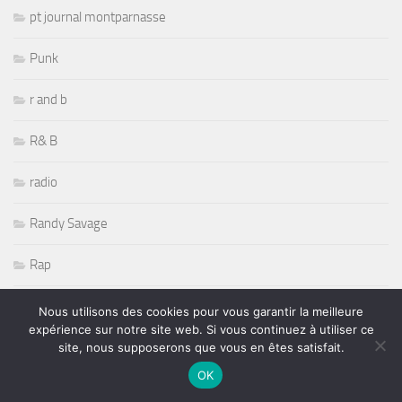
pt journal montparnasse
Punk
r and b
R& B
radio
Randy Savage
Rap
Récompenses
Nous utilisons des cookies pour vous garantir la meilleure
expérience sur notre site web. Si vous continuez à utiliser ce
Reggae
site, nous supposerons que vous en êtes satisfait.
OK
Reportages