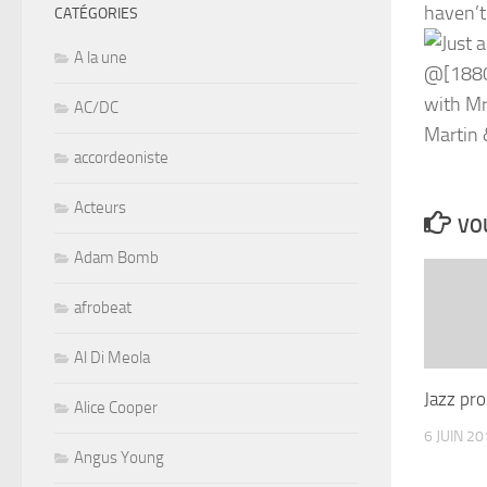
haven’t
CATÉGORIES
A la une
AC/DC
accordeoniste
Acteurs
VOU
Adam Bomb
afrobeat
Al Di Meola
Jazz pr
Alice Cooper
6 JUIN 2
Angus Young