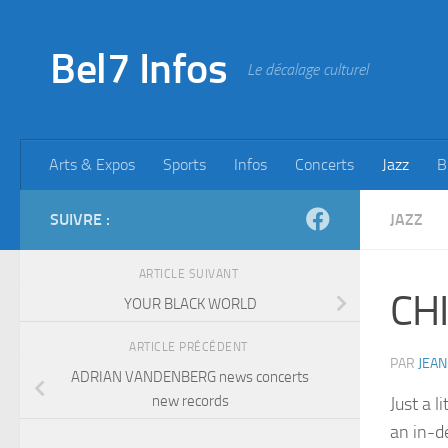
Skip to content
Bel7 Infos
Le décalage culturel
Arts & Expos
Sports
Infos
Concerts
Jazz
B
SUIVRE :
JAZZ
ARTICLE SUIVANT
CHI
YOUR BLACK WORLD
ARTICLE PRÉCÉDENT
PAR
JEAN
ADRIAN VANDENBERG news concerts
new records
Just a l
an in-d