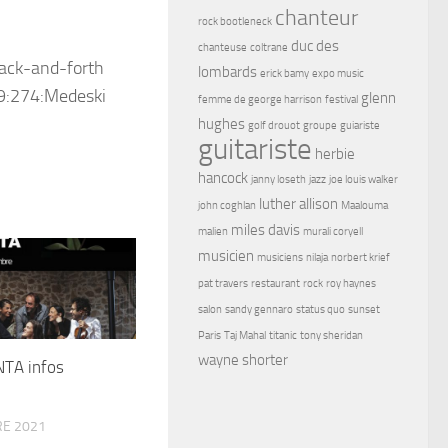
chanteur
rock bootleneck
duc des
chanteuse
coltrane
lombards
erick bamy
expo music
glenn
femme de george harrison
festival
hughes
golf drouot
groupe
guiariste
guitariste
herbie
hancock
janny loseth
jazz
joe louis walker
luther allison
john coghlan
Maalouma
miles davis
malien
murali coryell
musicien
musiciens
nilaja
norbert krief
pat travers
restaurant
rock
roy haynes
salon
sandy gennaro
status quo
sunset
Paris
Taj Mahal
titanic
tony sheridan
wayne shorter
TA infos
E 2021