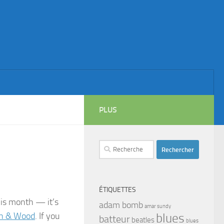
PLUS
Rechercher :
ÉTIQUETTES
is month — it’s
adam bomb
amar sundy
in & Wood
. If you
blues
batteur
beatles
blues