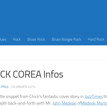
lues
Rock
Blues Rock
Blues Boogie Rock
Hard Rock
CK COREA Infos
-PAUL
·
29 JANVIER 2014
ittle snippet from Chick’s fantastic cover story in
JazzTimes
th
epth back-and-forth with Mr.
John Medeski
of
Medeski Mart