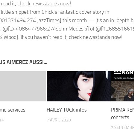
 read it, check newsstands now!
S AIMEREZ AUSSI...
omo services
HAILEY TUCK infos
PRIMA KEN
concerts
014
7 AVRIL 2020
7 SEPTEMBR