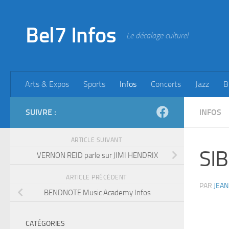
Skip to content
Bel7 Infos
Le décalage culturel
Arts & Expos
Sports
Infos
Concerts
Jazz
B
SUIVRE :
INFOS
ARTICLE SUIVANT
SIB
VERNON REID parle sur JIMI HENDRIX
ARTICLE PRÉCÉDENT
PAR
JEAN
BENDNOTE Music Academy Infos
CATÉGORIES