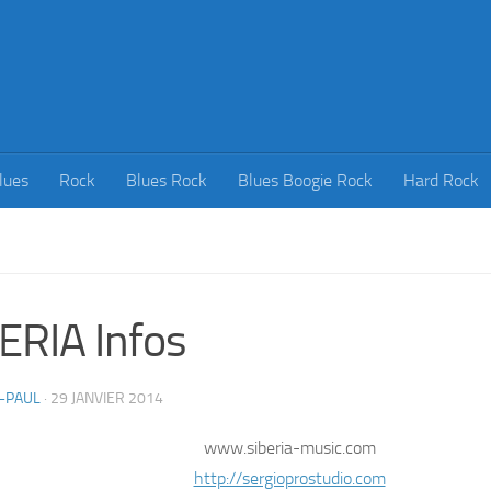
lues
Rock
Blues Rock
Blues Boogie Rock
Hard Rock
ERIA Infos
-PAUL
·
29 JANVIER 2014
www.siberia-music.com
http://sergioprostudio.com