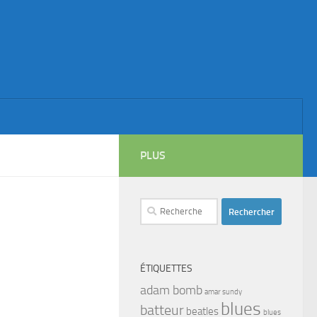
PLUS
Rechercher :
ÉTIQUETTES
adam bomb
amar sundy
blues
batteur
beatles
blues