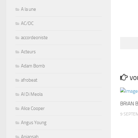
A la une
AC/DC
accordeoniste
Acteurs
Adam Bomb
VOU
afrobeat
Al Di Meola
BRIAN 
Alice Cooper
9 SEPTE
Angus Young
Aniansah