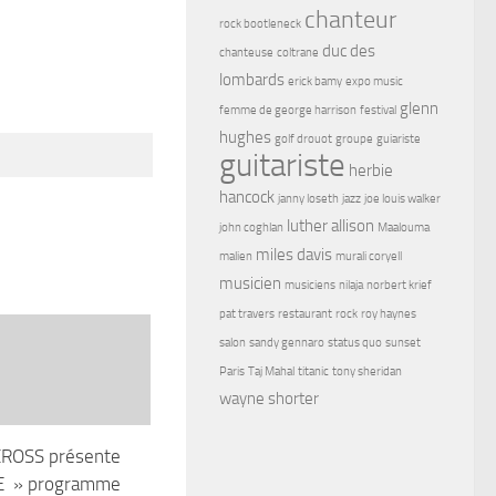
chanteur
rock bootleneck
duc des
chanteuse
coltrane
lombards
erick bamy
expo music
glenn
femme de george harrison
festival
hughes
golf drouot
groupe
guiariste
guitariste
herbie
hancock
janny loseth
jazz
joe louis walker
luther allison
john coghlan
Maalouma
miles davis
malien
murali coryell
musicien
musiciens
nilaja
norbert krief
pat travers
restaurant
rock
roy haynes
salon
sandy gennaro
status quo
sunset
Paris
Taj Mahal
titanic
tony sheridan
wayne shorter
ROSS présente
E » programme