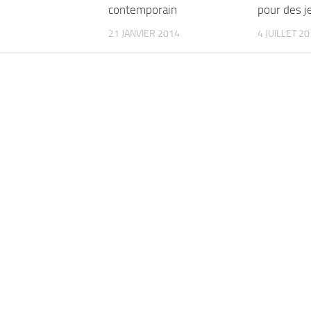
contemporain
pour des j
21 JANVIER 2014
4 JUILLET 2