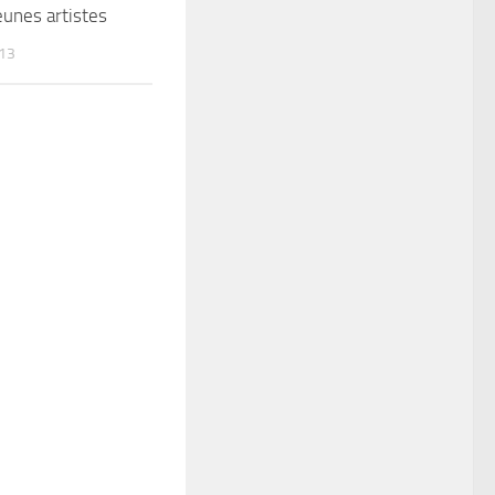
eunes artistes
013