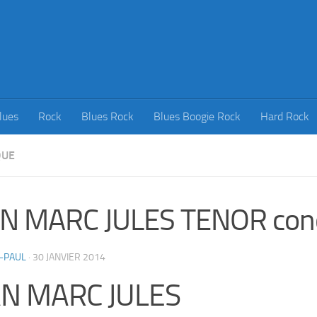
lues
Rock
Blues Rock
Blues Boogie Rock
Hard Rock
QUE
AN MARC JULES TENOR con
-PAUL
·
30 JANVIER 2014
AN MARC JULES