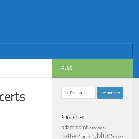
PLUS
Rechercher :
certs
ÉTIQUETTES
adam bomb
amar sundy
blues
batteur
beatles
blues