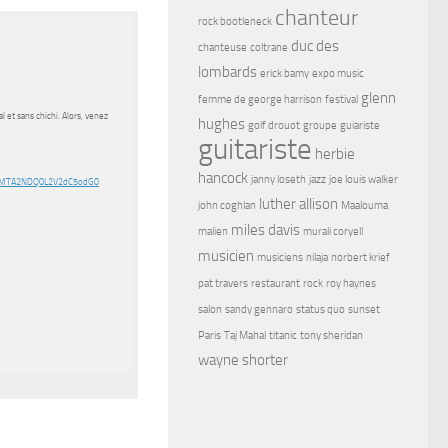
chanteur
rock bootleneck
duc des
chanteuse
coltrane
lombards
erick bamy
expo music
glenn
femme de george harrison
festival
l et sans chichi. Alors, venez
hughes
golf drouot
groupe
guiariste
guitariste
herbie
hancock
janny loseth
jazz
joe louis walker
20vMTA2NDQ0L2V2dC5odG0
luther allison
john coghlan
Maalouma
miles davis
malien
murali coryell
musicien
musiciens
nilaja
norbert krief
pat travers
restaurant
rock
roy haynes
salon
sandy gennaro
status quo
sunset
Paris
Taj Mahal
titanic
tony sheridan
wayne shorter