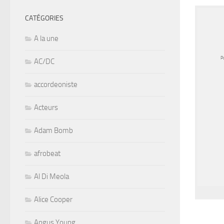
CATÉGORIES
A la une
Po
AC/DC
accordeoniste
Acteurs
Adam Bomb
afrobeat
Al Di Meola
Alice Cooper
Angus Young