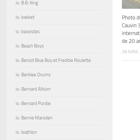
B.B. King
basket
Photo du
Cauvin 
bassistes
internat
de 20 a
Beach Boys
28 AVRIL
Benoit Blue Boy et Freddie Roulette
Berklee Drums
Bernard Allison
Bernard Purdie
Bernie Marsden
biathlon