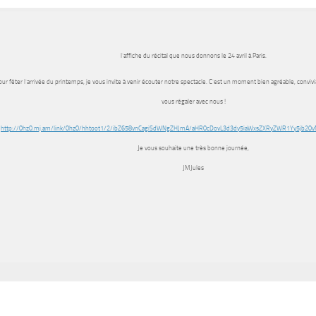
l’affiche du récital que nous donnons le 24 avril à Paris.
ur fêter l’arrivée du printemps, je vous invite à venir écouter notre spectacle. C’est un moment bien agréable, convivia
vous régaler avec nous !
http://0hz0.mj.am/link/0hz0/hhtoot1/2/ibZ658vnCagiSdWNgZHJmA/aHR0cDovL3d3dy5iaWxsZXRyZWR1Yy5jb
Je vous souhaite une très bonne journée,
JMJules