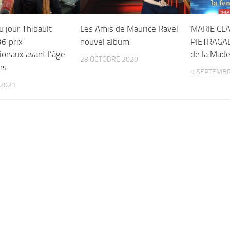
 jour Thibault
Les Amis de Maurice Ravel
MARIE CL
36 prix
nouvel album
PIETRAGAL
ionaux avant l’âge
de la Made
28 OCTOBRE 2020
ns
9 SEPTEMBR
 2021