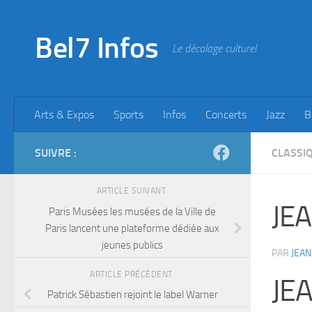
Skip to content
Bel7 Infos
Le décalage culturel
Arts & Expos
Sports
Infos
Concerts
Jazz
B
SUIVRE :
CLASSI
ARTICLE SUIVANT
JE
Paris Musées les musées de la Ville de
Paris lancent une plateforme dédiée aux
jeunes publics
PAR
JEAN
ARTICLE PRÉCÉDENT
JE
Patrick Sébastien rejoint le label Warner