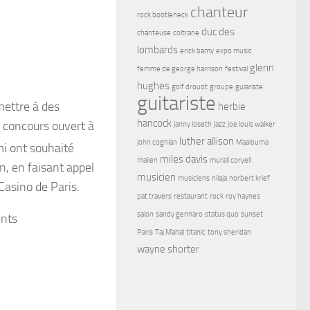
chanteur
rock bootleneck
duc des
chanteuse
coltrane
lombards
erick bamy
expo music
glenn
femme de george harrison
festival
hughes
golf drouot
groupe
guiariste
guitariste
mettre à des
herbie
hancock
n concours ouvert à
janny loseth
jazz
joe louis walker
luther allison
john coghlan
Maalouma
mi ont souhaité
miles davis
malien
murali coryell
n, en faisant appel
musicien
musiciens
nilaja
norbert krief
Casino de Paris.
pat travers
restaurant
rock
roy haynes
salon
sandy gennaro
status quo
sunset
ents
Paris
Taj Mahal
titanic
tony sheridan
wayne shorter