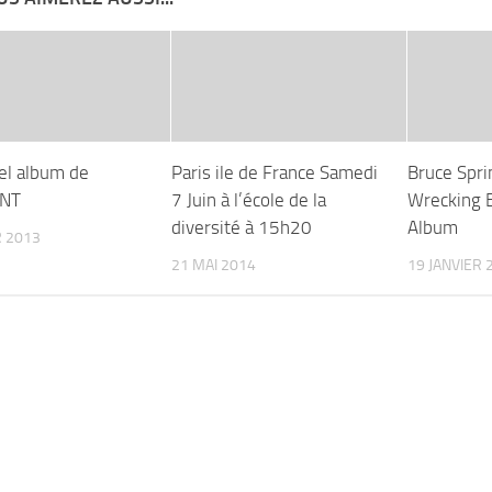
el album de
Paris ile de France Samedi
Bruce Spri
NT
7 Juin à l’école de la
Wrecking B
diversité à 15h20
Album
R 2013
21 MAI 2014
19 JANVIER 