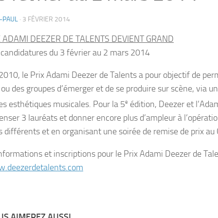
-PAUL
·
3 FÉVRIER 2014
X ADAMI DEEZER DE TALENTS DEVIENT GRAND
 candidatures du 3 février au 2 mars 2014
2010, le Prix Adami Deezer de Talents a pour objectif de per
s ou des groupes d’émerger et de se produire sur scène, via u
les esthétiques musicales. Pour la 5
e
édition, Deezer et l’Ada
nser 3 lauréats et donner encore plus d’ampleur à l’opératio
s différents et en organisant une soirée de remise de prix au 
informations et inscriptions pour le Prix Adami Deezer de Tal
.deezerdetalents.com
S AIMEREZ AUSSI...