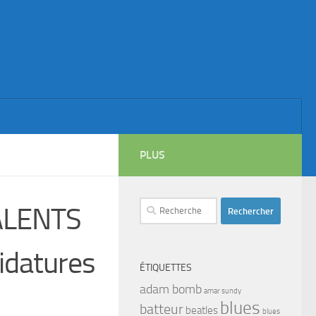
PLUS
Rechercher :
ALENTS
idatures
ÉTIQUETTES
adam bomb
amar sundy
blues
batteur
beatles
blues