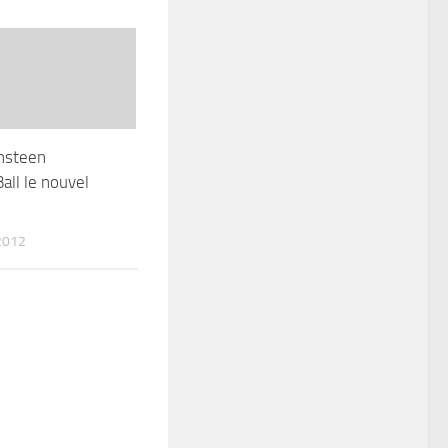
nsteen
all le nouvel
2012