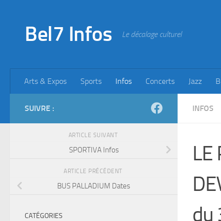
Skip to content
Bel7 Infos
Le décalage culturel
Arts & Expos
Sports
Infos
Concerts
Jazz
B
SUIVRE :
INFOS
ARTICLE SUIVANT
LE
SPORTIVA Infos
ARTICLE PRÉCÉDENT
DEV
BUS PALLADIUM Dates
du 
CATÉGORIES