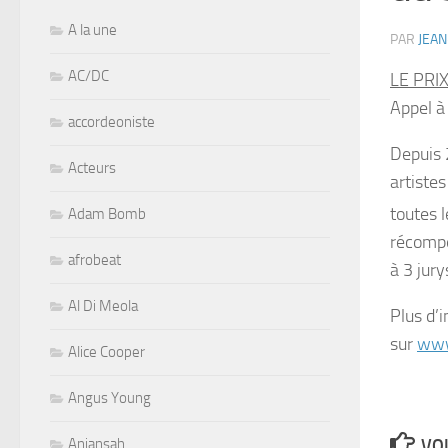
A la une
PAR
JEAN
AC/DC
LE PRI
Appel à
accordeoniste
Depuis 
Acteurs
artiste
toutes 
Adam Bomb
récompe
afrobeat
à 3 jury
Al Di Meola
Plus d’
sur
www
Alice Cooper
Angus Young
Aniansah
VOU