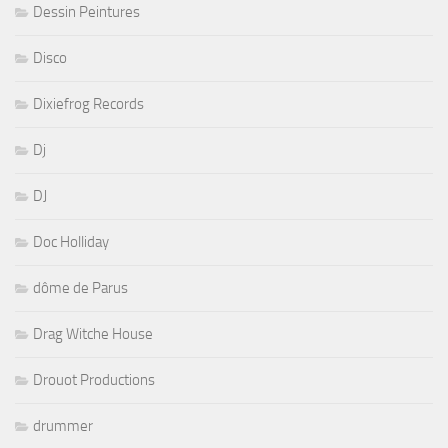
Dessin Peintures
Disco
Dixiefrog Records
Dj
DJ
Doc Holliday
dôme de Parus
Drag Witche House
Drouot Productions
drummer