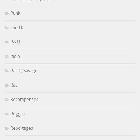
Punk
r and b
R& B
radio
Randy Savage
Rap
Récompenses
Reggae
Reportages