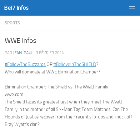
Bel7 Infos
Skip to content
SPORTS
WWE Infos
PAR
JEAN-PAUL
·
3 FÉVRIER 2014
‪#‎FollowTheBuzzards‬
OR
‪#‎BelieveInTheSHIELD‬
?
Who will dominate at WWE Elimination Chamber?
Elimination Chamber: The Shield vs. The Wyatt Family
wwe.com
The Shield faces its greatest test when they meet The Wyatt
Family in the mother of all Six-Man Tag Team Matches. Can The
Hounds of Justice recover from their recent slip-ups and knock off
Bray Wyatt’s clan?