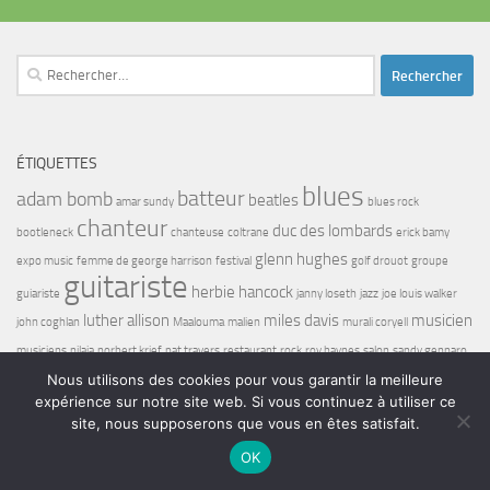
Rechercher :
ÉTIQUETTES
blues
batteur
adam bomb
beatles
amar sundy
blues rock
chanteur
duc des lombards
bootleneck
chanteuse
coltrane
erick bamy
glenn hughes
expo music
femme de george harrison
festival
golf drouot
groupe
guitariste
herbie hancock
guiariste
janny loseth
jazz
joe louis walker
luther allison
miles davis
musicien
john coghlan
Maalouma
malien
murali coryell
musiciens
nilaja
norbert krief
pat travers
restaurant
rock
roy haynes
salon
sandy gennaro
wayne shorter
Nous utilisons des cookies pour vous garantir la meilleure
status quo
sunset Paris
Taj Mahal
titanic
tony sheridan
expérience sur notre site web. Si vous continuez à utiliser ce
site, nous supposerons que vous en êtes satisfait.
OK